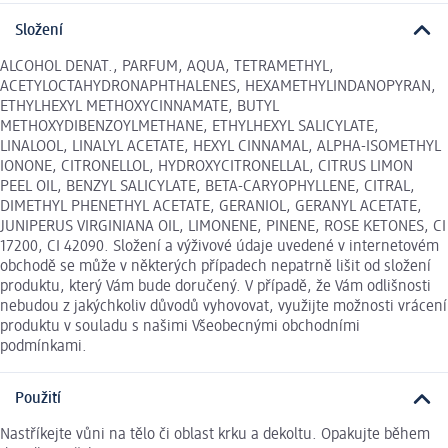
Složení
ALCOHOL DENAT., PARFUM, AQUA, TETRAMETHYL,
ACETYLOCTAHYDRONAPHTHALENES, HEXAMETHYLINDANOPYRAN,
ETHYLHEXYL METHOXYCINNAMATE, BUTYL
METHOXYDIBENZOYLMETHANE, ETHYLHEXYL SALICYLATE,
LINALOOL, LINALYL ACETATE, HEXYL CINNAMAL, ALPHA-ISOMETHYL
IONONE, CITRONELLOL, HYDROXYCITRONELLAL, CITRUS LIMON
PEEL OIL, BENZYL SALICYLATE, BETA-CARYOPHYLLENE, CITRAL,
DIMETHYL PHENETHYL ACETATE, GERANIOL, GERANYL ACETATE,
JUNIPERUS VIRGINIANA OIL, LIMONENE, PINENE, ROSE KETONES, CI
17200, CI 42090. Složení a výživové údaje uvedené v internetovém
obchodě se může v některých případech nepatrně lišit od složení
produktu, který Vám bude doručený. V případě, že Vám odlišnosti
nebudou z jakýchkoliv důvodů vyhovovat, využijte možnosti vrácení
produktu v souladu s našimi Všeobecnými obchodními
podmínkami.
Použití
Nastříkejte vůni na tělo či oblast krku a dekoltu. Opakujte během