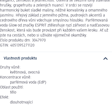
eleganci, ženskost a jedinečnost. Otevírá se svěžími tóny šťavnaté
hrušky, grapefruitu a zelených nuancí. V srdci se rozvíjí
harmonický buket sladké maliny, něžné konvalinky a omamného
jasmínu. Hřejivý základ z jemného pižma, pudrových akcentů a
cedrového dřeva vůni vdechuje smyslnou hloubku. Parfémovaná
voda Glow od značky ESPRIT ztělesňuje ryzí zářivost a nadčasovou
ženskost, která vás bude provázet při každém vašem kroku. Ať už
jste na cestách, nebo si užíváte výjimečné okamžiky.
číslo produktu dm: 3047970
GTIN: 4051395271120
Vlastnosti produktu
Druhy vůně:
květinová, ovocná
Koncentrace vůně:
parfémová voda (EdP)
Oblast použití:
tělo
Efekt:
dlouhotrvající