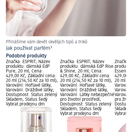
Přinášíme vám devět skvělých tipů a triků
Vš
Jak používat parfém?
Ex
Podobné produkty
Značka: ESPRIT; Název
Značka: ESPRIT; Název
Značka: 
produktu: dámská EdP
produktu: dámská EdP Rise
produkt
Pure, 20 ml; Cena:
& Shine, 20 ml; Cena:
Essentia
429,00 Kč; Základní cena:
429,00 Kč; Základní cena:
429,00 K
20 ml (214,50 Kč za 10 ml);
20 ml (214,50 Kč za 10 ml);
20 ml (21
Varování: Hořlavé látky,
Varování: Hořlavé látky,
Varování:
Varování: Dráždivé látky;
Varování: Dráždivé látky,
Varování:
Dostupnost: Status zelený
Varování: Látky nebezpečné
Varování
Skladem, Status šedý
pro životní prostředí;
pro život
Vybrat prodejnu dm
Dostupnost: Status zelený
Dostupno
Skladem, Status šedý
Skladem,
Vybrat prodejnu dm
Vybrat p