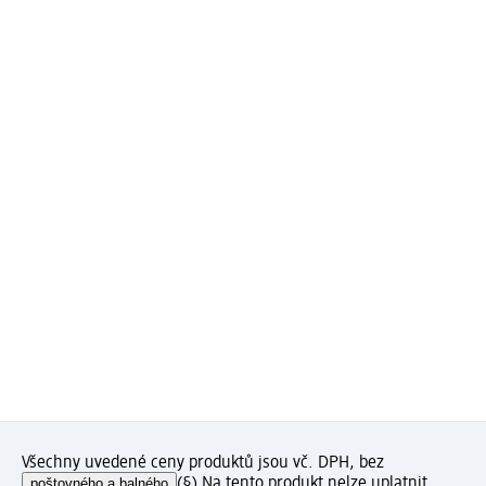
Všechny uvedené ceny produktů jsou vč. DPH, bez
poštovného a balného
(§) Na tento produkt nelze uplatnit