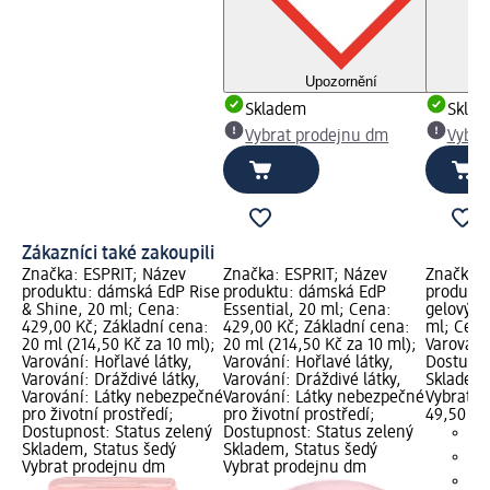
Upozornění
Skladem
Skla
Vybrat prodejnu dm
Vybra
Zákazníci také zakoupili
Značka: ESPRIT; Název
Značka: ESPRIT; Název
Značka: 
produktu: dámská EdP Rise
produktu: dámská EdP
produktu
& Shine, 20 ml; Cena:
Essential, 20 ml; Cena:
gelový P
429,00 Kč; Základní cena:
429,00 Kč; Základní cena:
ml; Cena
20 ml (214,50 Kč za 10 ml);
20 ml (214,50 Kč za 10 ml);
Varování:
Varování: Hořlavé látky,
Varování: Hořlavé látky,
Dostupno
Varování: Dráždivé látky,
Varování: Dráždivé látky,
Skladem,
Varování: Látky nebezpečné
Varování: Látky nebezpečné
Vybrat p
pro životní prostředí;
pro životní prostředí;
49,50 Kč
Dostupnost: Status zelený
Dostupnost: Status zelený
Skladem, Status šedý
Skladem, Status šedý
Vybrat prodejnu dm
Vybrat prodejnu dm