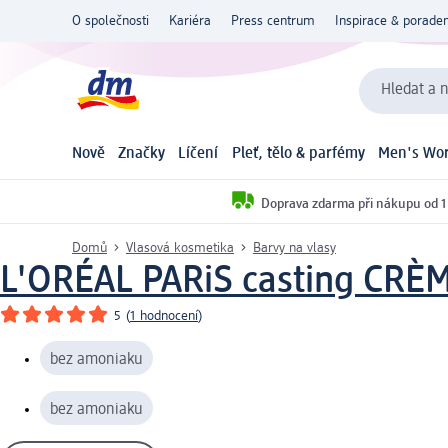
O společnosti
Kariéra
Press centrum
Inspirace & poraden
Hledat a n
Nově
Značky
Líčení
Pleť, tělo & parfémy
Men's Wor
Doprava zdarma při nákupu od 1
Domů
Vlasová kosmetika
Barvy na vlasy
L'ORÉAL PARiS casting CRÈ
5
(
1 hodnocení
)
bez amoniaku
bez amoniaku