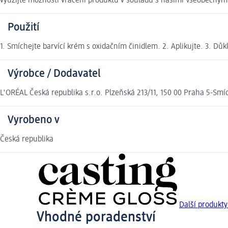
využijte možnosti vrácení produktu v souladu s našimi Všeobecný
Použití
1. Smíchejte barvící krém s oxidačním činidlem. 2. Aplikujte. 3. Dů
Výrobce / Dodavatel
L'ORÉAL Česká republika s.r.o. Plzeňská 213/11, 150 00 Praha 5-Smí
Vyrobeno v
Česká republika
Další produkt
Vhodné poradenství