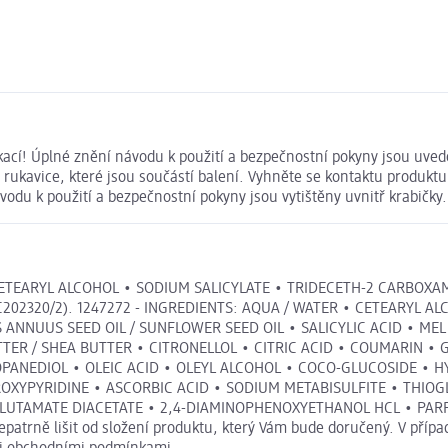
ikací! Úplné znění návodu k použití a bezpečnostní pokyny jsou uve
é rukavice, které jsou součástí balení. Vyhněte se kontaktu produktu
du k použití a bezpečnostní pokyny jsou vytištěny uvnitř krabičky.
 CETEARYL ALCOHOL • SODIUM SALICYLATE • TRIDECETH-2 CARBOX
C202320/2). 1247272 - INGREDIENTS: AQUA / WATER • CETEARYL
ANNUUS SEED OIL / SUNFLOWER SEED OIL • SALICYLIC ACID • MEL
R / SHEA BUTTER • CITRONELLOL • CITRIC ACID • COUMARIN • GLYC
OPANEDIOL • OLEIC ACID • OLEYL ALCOHOL • COCO-GLUCOSIDE • 
YPYRIDINE • ASCORBIC ACID • SODIUM METABISULFITE • THIOGLY
ATE DIACETATE • 2,4-DIAMINOPHENOXYETHANOL HCL • PARFUM / F
atrně lišit od složení produktu, který Vám bude doručený. V přípa