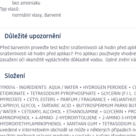
bez amoniaku
Typ vlasů:
normální vlasy, Barvené
Důležité upozornění
Před barvením proveďte test kožní snášenlivosti 48 hodin před apl
snášenlivosti 48 hodin před aplikací! Pro aplikaci používejte vhodn
zasažení očí okamžitě vypláchněte důkladně vodou. Úplné znění návo
Složení
1190014 - INGREDIENTS: AQUA / WATER • HYDROGEN PEROXIDE •
ETIDRONATE • TETRASODIUM PYROPHOSPHATE • GLYCERIN (F.I.L. 
MYRISTATE • CETYL ESTERS • PARFUM / FRAGRANCE • HELIANTHUS 
CAPRYLYL GLYCOL • TARTARIC ACID • BUTYROSPERMUM PARKII BUTTE
/ WATER • CETEARYL ALCOHOL • ETHANOLAMINE • GLYCERIN • PR
AMINOPHENOL • 4-AMINO- 2-HYDROXYTOLUENE • 2-AMINO-3-HYDROX
HYDROXYETHYLAMINOPHENOL • XANTHAN GUM • TETRASODIUM GLUTAM
uvedené v internetovém obchodě se může v některých případech nep