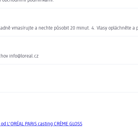
mi obchodními podmínkami.
kladně vmasírujte a nechte působit 20 minut. 4. Vlasy opláchněte a 
chov info@loreal.cz
y od L'ORÉAL PARiS casting CRÈME GLOSS