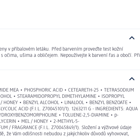
deny v příbalovém letáku. Před barvením proveďte test kožní
 s očima, ušima a obličejem. Nepoužívejte k barvení řas a obočí. Při
AMIDE MEA • PHOSPHORIC ACID • CETEARETH-25 • TETRASODIUM
 ALCOHOL • STEARAMIDOPROPYL DIMETHYLAMINE • ISOPROPYL
 / HONEY • BENZYL ALCOHOL • LINALOOL • BENZYL BENZOATE •
OLIC ACID (F.I.L. Z70045101/1). 1263211 G - INGREDIENTS: AQUA
HYDROXYBENZOMORPHOLINE • TOLUENE-2,5-DIAMINE • p-
CERIN • MEL / HONEY • 2-METHYL-5-
RAGRANCE (F.I.L. Z70045849/1). Složení a výživové údaje
dě, že Vám odlišnosti nebudou z jakýchkoliv důvodů vyhovovat,