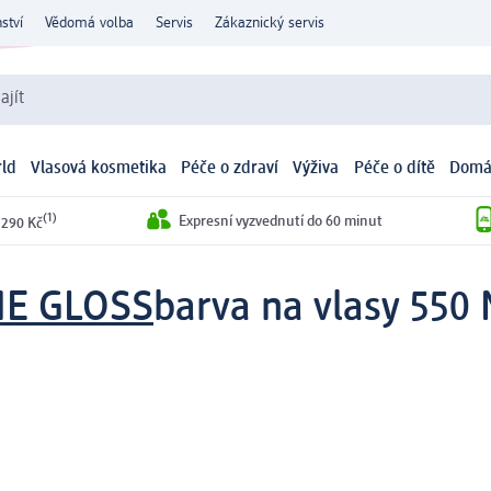
ství
Vědomá volba
Servis
Zákaznický servis
ajít
ld
Vlasová kosmetika
Péče o zdraví
Výživa
Péče o dítě
Domá
(1)
Expresní vyzvednutí do 60 minut
 290 Kč
ME GLOSS
barva na vlasy 550