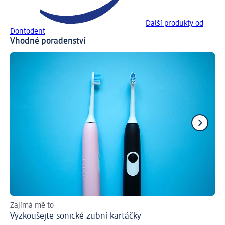
Další produkty od
Dontodent
Vhodné poradenství
Zajímá mě to
Ra
Vyzkoušejte sonické zubní kartáčky
Co