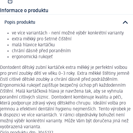
Informace o produktu
Popis produktu
ve více variantách - není možné výběr konkrétní varianty
extra měkký pro šetrné čištění
malá hlavice kartáčku
chrání dásně před poraněním
ergonomická rukojeť
Dontodent dětský zubní kartáček extra měkký je perfektní volbou
pro první zoubky dětí ve věku 0–3 roky. Extra měkké štětiny jemně
čistí citlivé dětské zoubky a chrání dásně před podrážděním.
Ergonomická rukojeť zajišťuje bezpečný úchop při každodenním
čištění. Malá kartáčková hlava je navržena tak, aby se vyhnula
poranění citlivých sliznic. Dontodent kombinuje kvalitu a péči,
která podporuje zdravý vývoj dětského chrupu. Ideální volba pro
jemnou a efektivní dentální hygienu nejmenších. Tento výrobek je
k dispozici ve více variantách. V rámci objednávky bohužel není
možný výběr konkrétní varianty. Může Vám být doručena jiná než
vyobrazená varianta.
číslo produktu dm: 3045132