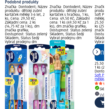
Podobné produkty
Značka: Dontodent; Název
Značka: Dontodent; Název
Značka: 
produktu: dětský zubní
produktu: dětský zubní
produktu
kartáček měkký 3-6 let, 2
kartáček s hračkou, 1 ks;
Soft Pro
ks; Cena: 29,50 Kč;
Cena: 49,50 Kč; Základní
měkký, 1
Základní cena: 2 ks
cena: 1 ks (49,50 Kč za 1
25,50 Kč
(14,75 Kč za 1 ks); dm
ks); dm značka grafika;
ks (25,50
značka grafika;
Dostupnost: Status zelený
značka g
Dostupnost: Status zelený
Skladem, Status šedý
Dostupno
Skladem, Status šedý
Vybrat prodejnu dm
Skladem,
Vybrat prodejnu dm
Vybrat p
25,50 Kč
1 ks (25,
Dontode
Soft Pro
měkký, 1
Skla
Vybra