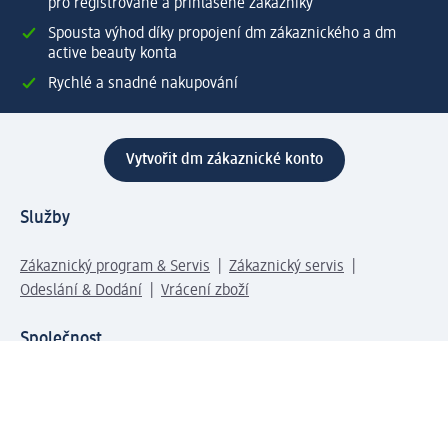
pro registrované a přihlášené zákazníky
Spousta výhod díky propojení dm zákaznického a dm
active beauty konta
Rychlé a snadné nakupování
Vytvořit dm zákaznické konto
Služby
Zákaznický program & Servis
Zákaznický servis
Odeslání & Dodání
Vrácení zboží
Společnost
O společnosti
Společenská odpovědnost
Kariéra
Press centrum