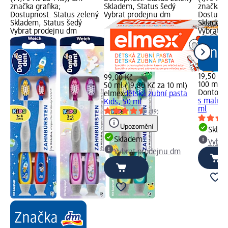
značka grafika;
Skladem, Status šedý
značka g
Dostupnost: Status zelený
Vybrat prodejnu dm
Dostupno
Skladem, Status šedý
Skladem,
Vybrat prodejnu dm
Vybrat p
19,50 Kč
99,00 Kč
100 ml (1
50 ml (19,80 Kč za 10 ml)
Dontode
elmex
dětská zubní pasta
s malino
Kids, 50 ml
ml
(19)
Upozornění
Skla
Skladem
Vybra
Vybrat prodejnu dm