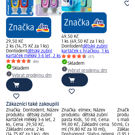
49,50 Kč
29,50 Kč
1 ks (49,50 Kč za 1 ks)
2 ks (14,75 Kč za 1 ks)
Dontodent
dětský zubní
Dontodent
dětský zubní
kartáček s hračkou, 1 ks
kartáček měkký 3-6 let, 2 ks
(57)
(86)
Skladem
Skladem
Vybrat prodejnu dm
Vybrat prodejnu dm
Zákazníci také zakoupili
Značka: Dontodent; Název
Značka: elmex; Název
Značka: 
produktu: dětský zubní
produktu: dětská zubní
produktu
kartáček měkký 3-6 let, 2
pasta Kids, 50 ml; Cena:
s malino
ks; Cena: 29,50 Kč;
99,00 Kč; Základní cena: 50
ml; Cena
Základní cena: 2 ks
ml (19,80 Kč za 10 ml);
Základní
(14,75 Kč za 1 ks); dm
Dostupnost: Status zelený
(1,95 Kč 