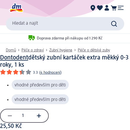
Hledat a najít
Doprava zdarma při nákupu od 1 290 Kč
Domů
Péče o zdraví
Zubní hygiena
Péče o dětské zuby
Dontodent
dětský zubní kartáček extra měkký 0-3
roky, 1 ks
3.3
(
4 hodnocení
)
vhodné především pro děti
vhodné především pro děti
25,50 Kč