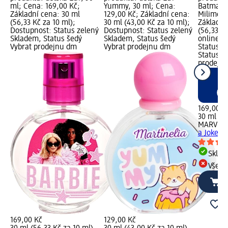
ml; Cena: 169,00 Kč;
Yummy, 30 ml; Cena:
Batman a
Základní cena: 30 ml
129,00 Kč; Základní cena:
Milimetr
(56,33 Kč za 10 ml);
30 ml (43,00 Kč za 10 ml);
Základní
Dostupnost: Status zelený
Dostupnost: Status zelený
(56,33 K
Skladem, Status šedý
Skladem, Status šedý
online g
Vybrat prodejnu dm
Vybrat prodejnu dm
Status z
Status č
prodejn
169,00 K
30 ml (56
MARVEL
a Joker, 
Skla
Všech
169,00 Kč
129,00 Kč