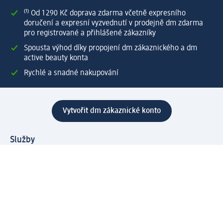
⁽¹⁾ Od 1 290 Kč doprava zdarma včetně expresního
doručení a expresní vyzvednutí v prodejně dm zdarma
pro registrované a přihlášené zákazníky
Spousta výhod díky propojení dm zákaznického a dm
active beauty konta
Rychlé a snadné nakupování
Vytvořit dm zákaznické konto
Služby
Zákaznický program & Servis
Zákaznický servis
Odeslání & Dodání
Vrácení zboží
Společnost