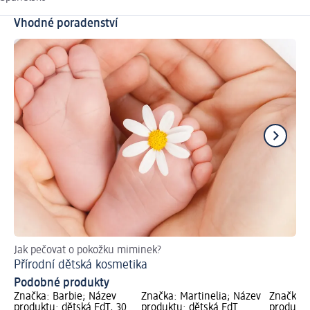
Vhodné poradenství
Jak pečovat o pokožku miminek?
Ti
Přírodní dětská kosmetika
Ja
Podobné produkty
Značka: Barbie; Název
Značka: Martinelia; Název
Značka:
produktu: dětská EdT, 30
produktu: dětská EdT
produktu