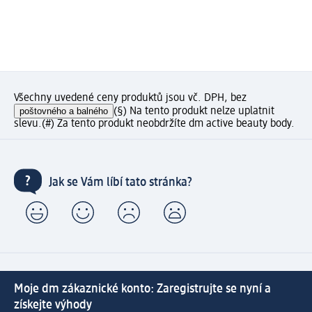
Všechny uvedené ceny produktů jsou vč. DPH, bez
poštovného a balného
(§) Na tento produkt nelze uplatnit
slevu.
(#) Za tento produkt neobdržíte dm active beauty body.
Jak se Vám líbí tato stránka?
Moje dm zákaznické konto: Zaregistrujte se nyní a
získejte výhody