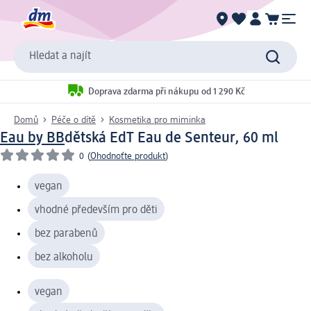
Hledat a najít
Doprava zdarma při nákupu od 1 290 Kč
Domů
Péče o dítě
Kosmetika pro miminka
Eau by BB
dětská EdT Eau de Senteur, 60 ml
0
(
Ohodnoťte produkt
)
vegan
vhodné především pro děti
bez parabenů
bez alkoholu
vegan