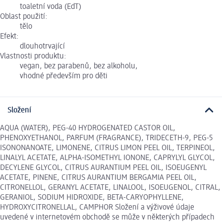
toaletní voda (EdT)
Oblast použití:
tělo
Efekt:
dlouhotrvající
Vlastnosti produktu:
vegan, bez parabenů, bez alkoholu,
vhodné především pro děti
Složení
AQUA (WATER), PEG-40 HYDROGENATED CASTOR OIL,
PHENOXYETHANOL, PARFUM (FRAGRANCE), TRIDECETH-9, PEG-5
ISONONANOATE, LIMONENE, CITRUS LIMON PEEL OIL, TERPINEOL,
LINALYL ACETATE, ALPHA-ISOMETHYL IONONE, CAPRYLYL GLYCOL,
DECYLENE GLYCOL, CITRUS AURANTIUM PEEL OIL, ISOEUGENYL
ACETATE, PINENE, CITRUS AURANTIUM BERGAMIA PEEL OIL,
CITRONELLOL, GERANYL ACETATE, LINALOOL, ISOEUGENOL, CITRAL,
GERANIOL, SODIUM HIDROXIDE, BETA-CARYOPHYLLENE,
HYDROXYCITRONELLAL, CAMPHOR Složení a výživové údaje
uvedené v internetovém obchodě se může v některých případech