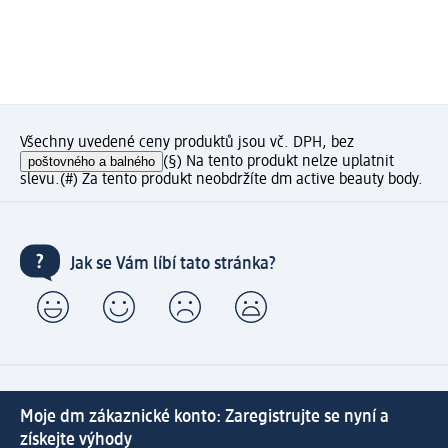
Všechny uvedené ceny produktů jsou vč. DPH, bez
poštovného a balného
(§) Na tento produkt nelze uplatnit
slevu.
(#) Za tento produkt neobdržíte dm active beauty body.
Jak se Vám líbí tato stránka?
Moje dm zákaznické konto: Zaregistrujte se nyní a
získejte výhody