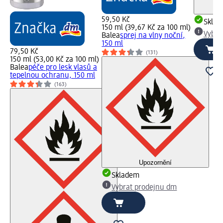
59,50 Kč
Skla
150 ml (39,67 Kč za 100 ml)
Vybra
Balea
sprej na vlny noční,
150 ml
79,50 Kč
(131)
150 ml (53,00 Kč za 100 ml)
Balea
péče pro lesk vlasů a
tepelnou ochranu, 150 ml
(163)
Upozornění
Skladem
Vybrat prodejnu dm