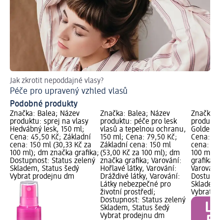
Jak zkrotit nepoddajné vlasy?
Jak
Péče pro upravený vzhled vlasů
Dá
Podobné produkty
Značka: Balea; Název
Značka: Balea; Název
Značka: 
produktu: sprej na vlasy
produktu: péče pro lesk
produktu
Hedvábný lesk, 150 ml;
vlasů a tepelnou ochranu,
Golden S
Cena: 45,50 Kč; Základní
150 ml; Cena: 79,50 Kč;
Cena: 59
cena: 150 ml (30,33 Kč za
Základní cena: 150 ml
cena: 15
100 ml); dm značka grafika;
(53,00 Kč za 100 ml); dm
100 ml);
Dostupnost: Status zelený
značka grafika; Varování:
grafika,
Skladem, Status šedý
Hořlavé látky, Varování:
Varování:
Vybrat prodejnu dm
Dráždivé látky, Varování:
Dostupno
Látky nebezpečné pro
Skladem,
životní prostředí;
Vybrat p
Dostupnost: Status zelený
Skladem, Status šedý
Vybrat prodejnu dm