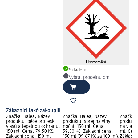
Upozornění
Skladem
Vybrat prodejnu dm
Zákazníci také zakoupili
Značka: Balea; Název
Značka: Balea; Název
Značka: 
produktu: péče pro lesk
produktu: sprej na vlny
produktu
vlasů a tepelnou ochranu,
noční, 150 ml; Cena:
na vlasy 
150 ml; Cena: 79,50 Kč;
59,50 Kč; Základní cena:
ml; Cena
Základní cena: 150 ml
150 ml (39,67 Kč za 100 ml);
Základní