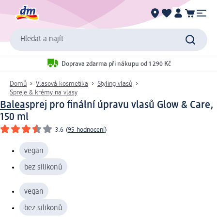
Hledat a najít
Doprava zdarma při nákupu od 1 290 Kč
Domů
Vlasová kosmetika
Styling vlasů
Spreje & krémy na vlasy
Balea
sprej pro ﬁnální úpravu vlasů Glow & Care,
150 ml
3.6
(
95 hodnocení
)
vegan
bez silikonů
vegan
bez silikonů