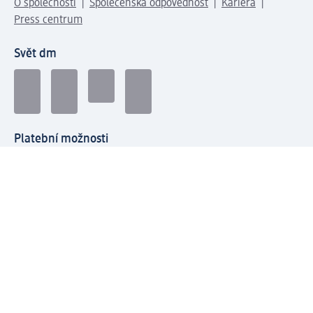
O společnosti
Společenská odpovědnost
Kariéra
Press centrum
Svět dm
Platební možnosti
Spojte se s dm