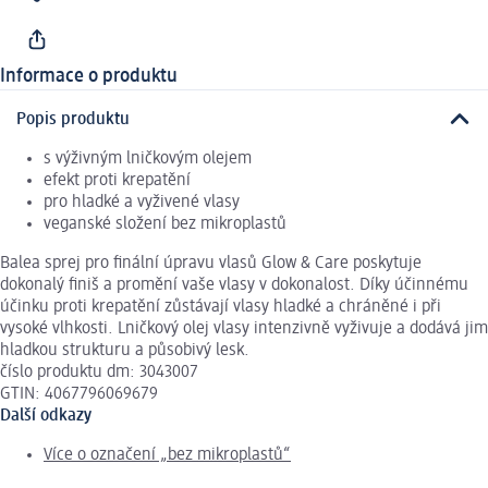
Informace o produktu
Popis produktu
s výživným lničkovým olejem
efekt proti krepatění
pro hladké a vyživené vlasy
veganské složení bez mikroplastů
Balea sprej pro ﬁnální úpravu vlasů Glow & Care poskytuje
dokonalý finiš a promění vaše vlasy v dokonalost. Díky účinnému
účinku proti krepatění zůstávají vlasy hladké a chráněné i při
vysoké vlhkosti. Lničkový olej vlasy intenzivně vyživuje a dodává jim
hladkou strukturu a působivý lesk.
číslo produktu dm: 3043007
GTIN: 4067796069679
Další odkazy
Více o označení „bez mikroplastů“