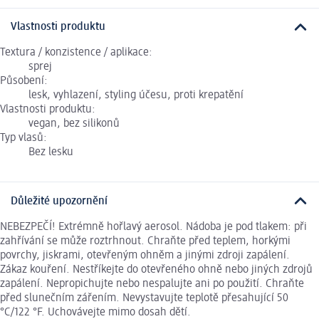
Vlastnosti produktu
Textura / konzistence / aplikace:
sprej
Působení:
lesk, vyhlazení, styling účesu, proti krepatění
Vlastnosti produktu:
vegan, bez silikonů
Typ vlasů:
Bez lesku
Důležité upozornění
NEBEZPEČÍ! Extrémně hořlavý aerosol. Nádoba je pod tlakem: při
zahřívání se může roztrhnout. Chraňte před teplem, horkými
povrchy, jiskrami, otevřeným ohněm a jinými zdroji zapálení.
Zákaz kouření. Nestříkejte do otevřeného ohně nebo jiných zdrojů
zapálení. Nepropichujte nebo nespalujte ani po použití. Chraňte
před slunečním zářením. Nevystavujte teplotě přesahující 50
°C/122 °F. Uchovávejte mimo dosah dětí.