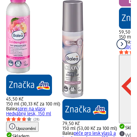
59,50 Kč
150 ml (
Balea
spr
Sunlight
45,50 Kč
150 ml (30,33 Kč za 100 ml)
Balea
sprej na vlasy
Hedvábný lesk, 150 ml
(28)
79,50 Kč
Skla
Upozornění
150 ml (53,00 Kč za 100 ml)
Balea
péče pro lesk vlasů a
Vybra
Skladem