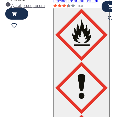
tepelnou ochranu, 150 ml
Vybrat prodejnu dm
(163)