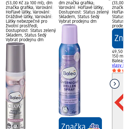
(53,00 Kč za 100 ml); dm
dm značka grafika;
(33,00 K
značka grafika; Varování:
Varování: Hořlavé látky;
značka g
Hořlavé látky, Varování:
Dostupnost: Status zelený
Hořlavé 
Dráždivé látky, Varování:
Skladem, Status šedý
Status z
Látky nebezpečné pro
Vybrat prodejnu dm
Status š
životní prostředí;
prodejn
Dostupnost: Status zelený
Skladem, Status šedý
Vybrat prodejnu dm
49,50 Kč
150 ml (
Balea
sty
vlasy Pur