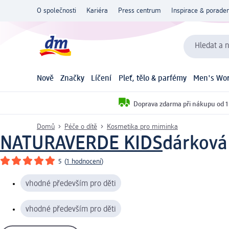
O společnosti
Kariéra
Press centrum
Inspirace & poraden
Hledat a n
Nově
Značky
Líčení
Pleť, tělo & parfémy
Men's Wor
Doprava zdarma při nákupu od 1
Domů
Péče o dítě
Kosmetika pro miminka
NATURAVERDE KIDS
dárková 
5
(
1 hodnocení
)
vhodné především pro děti
vhodné především pro děti