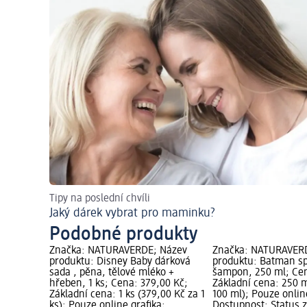
Tipy na poslední chvíli
Jaký dárek vybrat pro maminku?
Podobné produkty
Značka: NATURAVERDE; Název
Značka: NATURAVERD
produktu: Disney Baby dárková
produktu: Batman sp
sada , pěna, tělové mléko +
šampon, 250 ml; Cen
hřeben, 1 ks; Cena: 379,00 Kč;
Základní cena: 250 m
Základní cena: 1 ks (379,00 Kč za 1
100 ml); Pouze onlin
ks); Pouze online grafika;
Dostupnost: Status 