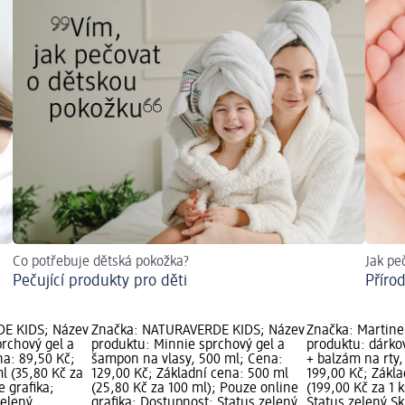
Co potřebuje dětská pokožka?
Jak pe
Pečující produkty pro děti
Příro
E KIDS; Název
Značka: NATURAVERDE KIDS; Název
Značka: Martine
rchový gel a
produktu: Minnie sprchový gel a
produktu: dárkov
a: 89,50 Kč;
šampon na vlasy, 500 ml; Cena:
+ balzám na rty,
l (35,80 Kč za
129,00 Kč; Základní cena: 500 ml
199,00 Kč; Zákla
e grafika;
(25,80 Kč za 100 ml); Pouze online
(199,00 Kč za 1 
zelený
grafika; Dostupnost: Status zelený
Status zelený S