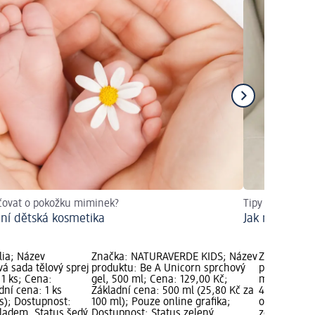
čovat o pokožku miminek?
Tipy na masáž
dní dětská kosmetika
Jak masírova
lia; Název
Značka: NATURAVERDE KIDS; Název
Značka: NA
á sada tělový sprej
produktu: Be A Unicorn sprchový
produktu: s
 1 ks; Cena:
gel, 500 ml; Cena: 129,00 Kč;
ml; Cena: 1
dní cena: 1 ks
Základní cena: 500 ml (25,80 Kč za
400 ml (32,
ks); Dostupnost:
100 ml); Pouze online grafika;
online graf
kladem, Status šedý
Dostupnost: Status zelený
zelený Skla