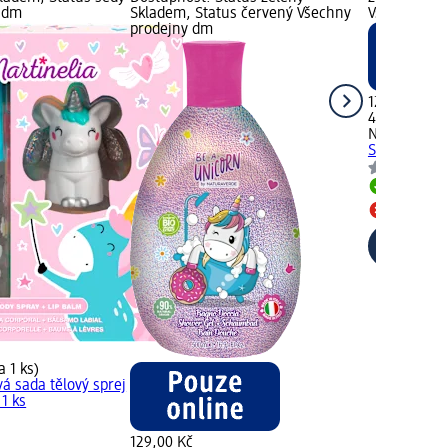
u dm
Skladem, Status červený Všechny
Všechny pr
prodejny dm
129,00 Kč
400 ml (32,
NATURAVER
Stitch, 400 
Skladem
Všechny 
a 1 ks)
á sada tělový sprej
 1 ks
129,00 Kč