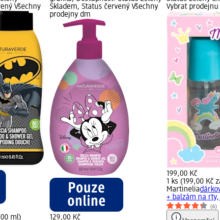
vený Všechny
Skladem, Status červený Všechny
Vybrat prodejn
prodejny dm
199,00 Kč
1 ks (199,00 Kč z
Martinelia
dárkov
+ balzám na rty,
(6)
100 ml)
129,00 Kč