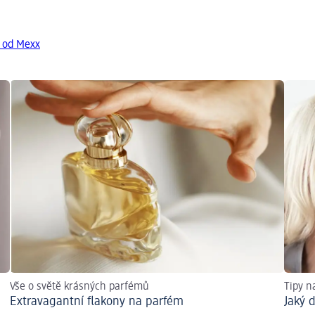
y od Mexx
Vše o světě krásných parfémů
Tipy n
Extravagantní flakony na parfém
Jaký 