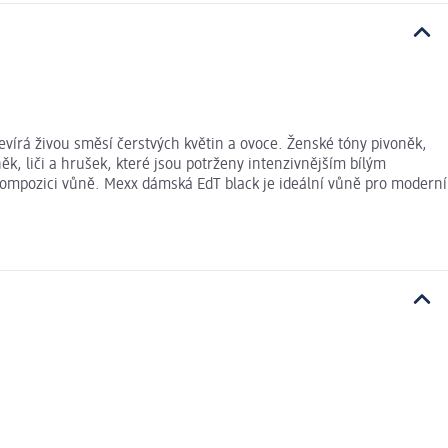
evírá živou směsí čerstvých květin a ovoce. Ženské tóny pivoněk,
k, liči a hrušek, které jsou potrženy intenzivnějším bílým
kompozici vůně. Mexx dámská EdT black je ideální vůně pro moderní