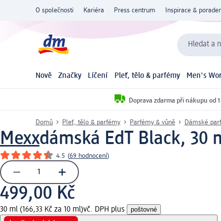
O společnosti
Kariéra
Press centrum
Inspirace & poraden
Hledat a n
Nově
Značky
Líčení
Pleť, tělo & parfémy
Men's Wor
Doprava zdarma při nákupu od 1
Domů
Pleť, tělo & parfémy
Parfémy & vůně
Dámské par
Mexx
dámská EdT Black, 30 
4.5
(
69 hodnocení
)
499,00 Kč
30 ml (166,33 Kč za 10 ml)
vč. DPH plus
poštovné