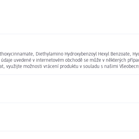
oxycinnamate, Diethylamino Hydroxybenzoyl Hexyl Benzoate, Hydroxy
ivové údaje uvedené v internetovém obchodě se může v některých příp
vat, využijte možnosti vrácení produktu v souladu s našimi Všeob