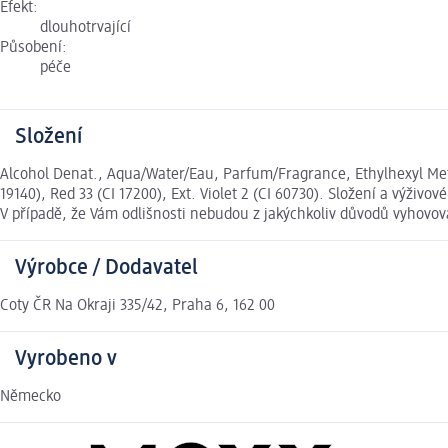
Efekt:
dlouhotrvající
Působení:
péče
Složení
Alcohol Denat., Aqua/Water/Eau, Parfum/Fragrance, Ethylhexyl Meth
19140), Red 33 (CI 17200), Ext. Violet 2 (CI 60730). Složení a výž
V případě, že Vám odlišnosti nebudou z jakýchkoliv důvodů vyhovo
Výrobce / Dodavatel
Coty ČR Na Okraji 335/42, Praha 6, 162 00
Vyrobeno v
Německo