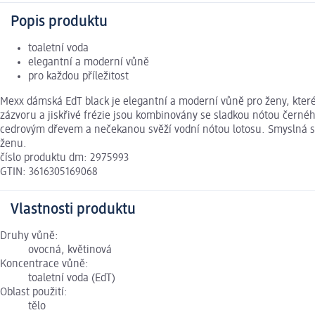
Popis produktu
toaletní voda
elegantní a moderní vůně
pro každou příležitost
Mexx dámská EdT black je elegantní a moderní vůně pro ženy, které 
zázvoru a jiskřivé frézie jsou kombinovány se sladkou nótou černého
cedrovým dřevem a nečekanou svěží vodní nótou lotosu. Smyslná sm
ženu.
číslo produktu dm: 2975993
GTIN: 3616305169068
Vlastnosti produktu
Druhy vůně:
ovocná, květinová
Koncentrace vůně:
toaletní voda (EdT)
Oblast použití:
tělo