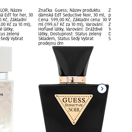
ILOR; Název
Značka: Guess; Název produktu:
Značka: bru
á EdT for her, 30
dámská EdT Seductive Noir, 30 ml;
produktu: 
0 Kč; Základní
Cena: 599,00 Kč; Základní cena: 30
Woman, 30 m
,00 Kč za 10 ml);
ml (199,67 Kč za 10 ml); Varování:
Základní cen
é látky;
Hořlavé látky, Varování: Dráždivé
10 ml); Varo
tus zelený
látky; Dostupnost: Status zelený
Dostupnost:
 šedý Vybrat
Skladem, Status šedý Vybrat
Skladem, St
prodejnu dm