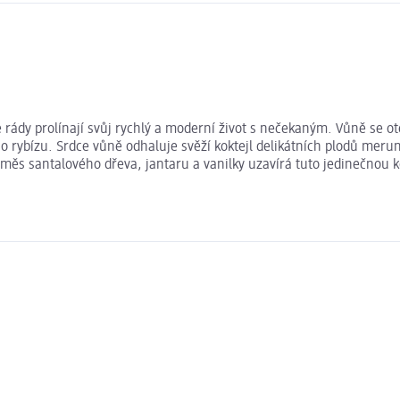
rády prolínají svůj rychlý a moderní život s nečekaným. Vůně se ot
 rybízu. Srdce vůně odhaluje svěží koktejl delikátních plodů meruně
ěs santalového dřeva, jantaru a vanilky uzavírá tuto jedinečnou 