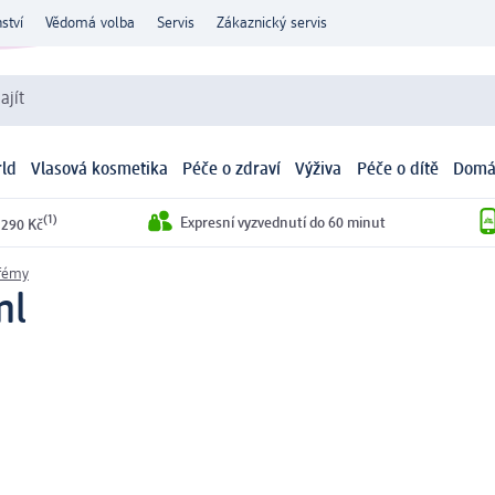
ství
Vědomá volba
Servis
Zákaznický servis
ajít
ld
Vlasová kosmetika
Péče o zdraví
Výživa
Péče o dítě
Domá
(1)
Expresní vyzvednutí do 60 minut
 290 Kč
fémy
ml