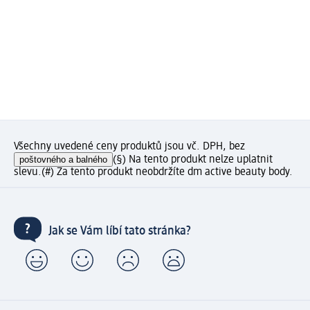
Všechny uvedené ceny produktů jsou vč. DPH, bez
poštovného a balného
(§) Na tento produkt nelze uplatnit
slevu.
(#) Za tento produkt neobdržíte dm active beauty body.
Jak se Vám líbí tato stránka?