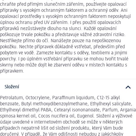
chraňte před přímým slunečním zářením, používejte opalovací
přípravky s vysokým ochranným faktorem a ochranný oděv. Ani
opalovací prostředky s vysokým ochranným faktorem neposkytují
úplnou ochranu před UV zářením. I přes použití opalovacích
přípravků nezůstávejte dlouho na slunci. Každé opalování
poškozuje trvale pokožku a představuje vážné zdravotní riziko.
Nestříkejte přímo do očí. Nanášejte pouze na nepoškozenou
pokožku. Nechte přípravek důkladně vstřebat, především před
pobytem ve vodě. Zamezte kontaktu s oděvy, textiliemi a jinými
povrchy. I po úplném vstřebání přípravku se mohou tvořit trvalé
skvrny nebo může dojít ke zbarvení oděvu v místech kontaktu s
přípravkem.
Složení
Petrolatum, Octocrylene, Paraffinum liquidum, C12-15 alkyl
benzoate, Butyl methoxydibenzoylmethane, Ethylhexyl salicylate,
Ethylhexyl dimethyl PABA, Cetearyl isononanoate, Parfum, Argania
spinosa kernel oil, Cocos nucifera oil, Eugenol. Složení a výživové
údaje uvedené v internetovém obchodě se může v některých
případech nepatrně lišit od složení produktu, který Vám bude
doručený. V případě, že Vám odlišnosti nebudou z jakýchkoliv