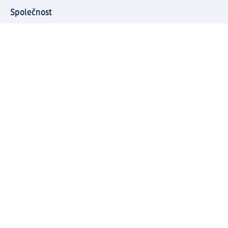
Společnost
O společnosti
Společenská odpovědnost
Kariéra
Press centrum
Svět dm
Platební možnosti
Spojte se s dm