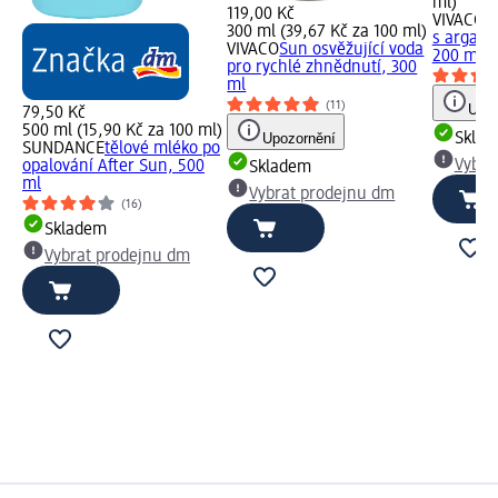
ml)
119,00 Kč
VIVACO
S
300 ml (39,67 Kč za 100 ml)
s argano
VIVACO
Sun osvěžující voda
200 ml
pro rychlé zhnědnutí, 300
ml
(11)
Upoz
79,50 Kč
500 ml (15,90 Kč za 100 ml)
Upozornění
Skla
SUNDANCE
tělové mléko po
Vybra
opalování After Sun, 500
Skladem
ml
Vybrat prodejnu dm
(16)
Skladem
Vybrat prodejnu dm