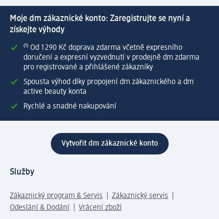
Moje dm zákaznické konto: Zaregistrujte se nyní a
získejte výhody
⁽¹⁾ Od 1 290 Kč doprava zdarma včetně expresního
doručení a expresní vyzvednutí v prodejně dm zdarma
pro registrované a přihlášené zákazníky
Spousta výhod díky propojení dm zákaznického a dm
active beauty konta
Rychlé a snadné nakupování
Vytvořit dm zákaznické konto
Služby
Zákaznický program & Servis
Zákaznický servis
Odeslání & Dodání
Vrácení zboží