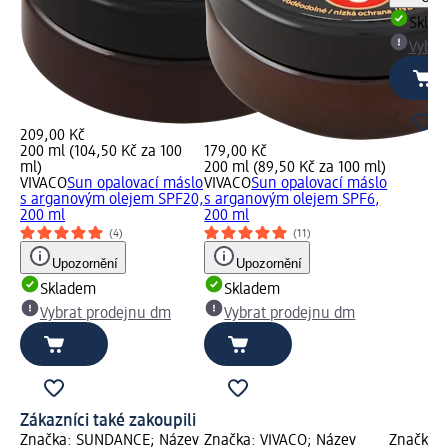
Skla
Vybra
209,00 Kč
200 ml (104,50 Kč za 100
179,00 Kč
ml)
200 ml (89,50 Kč za 100 ml)
VIVACO
Sun opalovací máslo
VIVACO
Sun opalovací máslo
s arganovým olejem SPF20,
s arganovým olejem SPF6,
200 ml
200 ml
(4)
(11)
Upozornění
Upozornění
Skladem
Skladem
Vybrat prodejnu dm
Vybrat prodejnu dm
Zákazníci také zakoupili
Značka: SUNDANCE; Název
Značka: VIVACO; Název
Značka: 