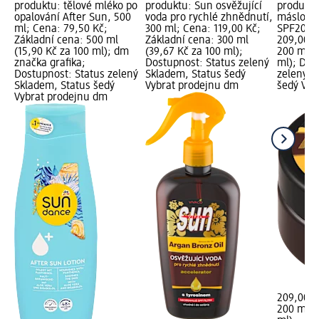
produktu: tělové mléko po
produktu: Sun osvěžující
produktu
opalování After Sun, 500
voda pro rychlé zhnědnutí,
máslo s
ml; Cena: 79,50 Kč;
300 ml; Cena: 119,00 Kč;
SPF20, 2
Základní cena: 500 ml
Základní cena: 300 ml
209,00 K
(15,90 Kč za 100 ml); dm
(39,67 Kč za 100 ml);
200 ml (
značka grafika;
Dostupnost: Status zelený
ml); Dos
Dostupnost: Status zelený
Skladem, Status šedý
zelený S
Skladem, Status šedý
Vybrat prodejnu dm
šedý Vyb
Vybrat prodejnu dm
209,00 K
200 ml (