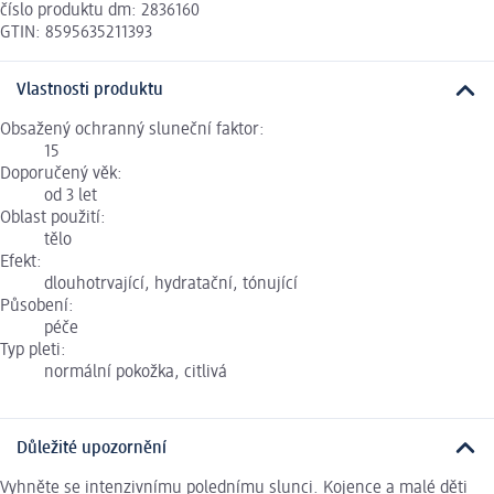
číslo produktu dm: 2836160
GTIN: 8595635211393
Vlastnosti produktu
Obsažený ochranný sluneční faktor:
15
Doporučený věk:
od 3 let
Oblast použití:
tělo
Efekt:
dlouhotrvající, hydratační, tónující
Působení:
péče
Typ pleti:
normální pokožka, citlivá
Důležité upozornění
Vyhněte se intenzivnímu polednímu slunci. Kojence a malé děti