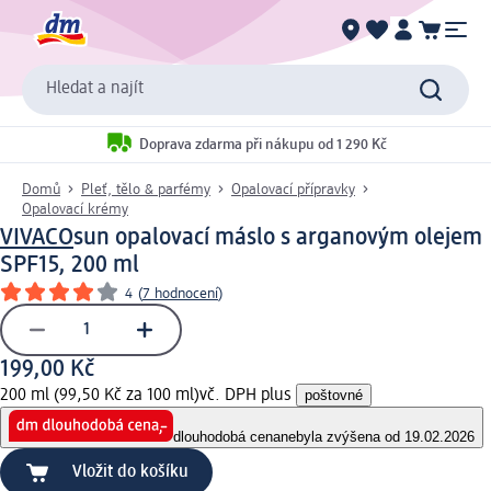
Hledat a najít
Doprava zdarma při nákupu od 1 290 Kč
Domů
Pleť, tělo & parfémy
Opalovací přípravky
Opalovací krémy
VIVACO
sun opalovací máslo s arganovým olejem
SPF15, 200 ml
4
(
7 hodnocení
)
199,00 Kč
200 ml (99,50 Kč za 100 ml)
vč. DPH plus
poštovné
dlouhodobá cena
nebyla zvýšena od 19.02.2026
Vložit do košíku