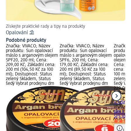
Získejte praktické rady a tipy na produkty
Op
Opalování ⛱
Podobné produkty
Značka: VIVACO; Název
Značka: VIVACO; Název
Značka: 
produktu: Sun opalovací
produktu: Sun opalovací
produktu
máslo s arganovým olejem
máslo s arganovým olejem
opalovac
SPF20, 200 ml; Cena:
SPF6, 200 ml; Cena:
olejem S
209,00 Kč; Základní cena:
179,00 Kč; Základní cena:
Cena: 22
200 ml (104,50 Kč za 100
200 ml (89,50 Kč za 100
cena: 20
ml); Dostupnost: Status
ml); Dostupnost: Status
100 ml);
zelený Skladem, Status
zelený Skladem, Status
zelený S
šedý Vybrat prodejnu dm
šedý Vybrat prodejnu dm
šedý Vyb
229,00 K
200 ml (
ml)
+ 1 další
VIVACO
S
olej s a
SPF30, 2
Upoz