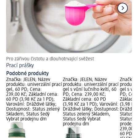
Pro zářivou čistotu a dlouhotrvající svěžest
Dě
Prací prášky
Ja
Podobné produkty
Značka: JELEN; Název
Značka: JELEN; Název
Značka: 
produktu: univerzální prací
produktu: univerzální prací
produktu
gel, 60 PD; Cena:
gel s vůní lučního kvítí, 60
gel s vůn
239,00 Kč; Základní cena:
PD; Cena: 239,00 Kč;
PD; Cena
60 PD (3,98 Kč za 1 PD);
Základní cena: 60 PD
Základní
Varování: Dráždivé látky;
(3,98 Kč za 1 PD); Varování:
(3,98 Kč 
Dostupnost: Status zelený
Dráždivé látky; Dostupnost:
Dráždivé
Skladem, Status šedý
Status zelený Skladem,
Status z
Vybrat prodejnu dm
Status šedý Vybrat
Status š
prodejnu dm
prodejn
239,00 K
60 PD (3