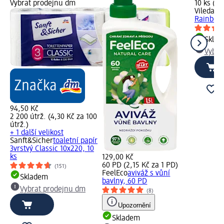
Vybrat prodejnu dm
10 ks (2,
Vileda
ho
Rainbow,
Skla
Vybra
94,50 Kč
2 200 útrž. (4,30 Kč za 100
útrž.)
+ 1 další velikost
Sanft&Sicher
toaletní papír
3vrstvý Classic 10x220, 10
ks
129,00 Kč
60 PD (2,15 Kč za 1 PD)
(151)
FeelEco
aviváž s vůní
Skladem
bavlny, 60 PD
Vybrat prodejnu dm
(8)
Upozornění
Skladem