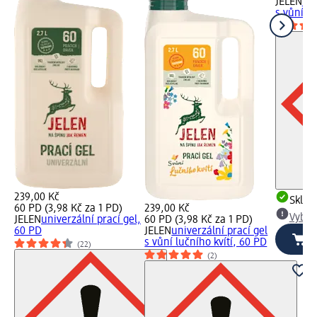
JELEN
uni
s vůní l
239,00 Kč
Skla
60 PD (3,98 Kč za 1 PD)
239,00 Kč
Vybra
JELEN
univerzální prací gel,
60 PD (3,98 Kč za 1 PD)
60 PD
JELEN
univerzální prací gel
s vůní lučního kvítí, 60 PD
(22)
(2)