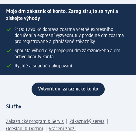
Moje dm zákaznické konto: Zaregistrujte se nyní a
získejte výhody
⁽¹⁾ Od 1 290 Kč doprava zdarma včetně expresního
doručení a expresní vyzvednutí v prodejně dm zdarma
pro registrované a přihlášené zákazníky
Spousta výhod díky propojení dm zákaznického a dm
active beauty konta
Rychlé a snadné nakupování
Vytvořit dm zákaznické konto
Služby
Zákaznický program & Servis
Zákaznický servis
Odeslání & Dodání
Vrácení zboží