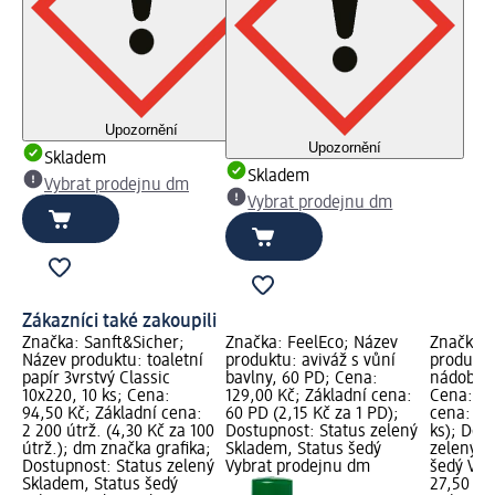
Upozornění
Upozornění
Skladem
Skladem
Vybrat prodejnu dm
Vybrat prodejnu dm
Zákazníci také zakoupili
Značka: Sanft&Sicher;
Značka: FeelEco; Název
Značka: 
Název produktu: toaletní
produktu: aviváž s vůní
produktu
papír 3vrstvý Classic
bavlny, 60 PD; Cena:
nádobí R
10x220, 10 ks; Cena:
129,00 Kč; Základní cena:
Cena: 27
94,50 Kč; Základní cena:
60 PD (2,15 Kč za 1 PD);
cena: 10 
2 200 útrž. (4,30 Kč za 100
Dostupnost: Status zelený
ks); Dos
útrž.); dm značka grafika;
Skladem, Status šedý
zelený S
Dostupnost: Status zelený
Vybrat prodejnu dm
šedý Vyb
Skladem, Status šedý
27,50 Kč