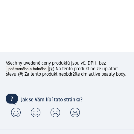
Všechny uvedené ceny produktů jsou vč. DPH, bez
poštovného a balného
(§) Na tento produkt nelze uplatnit
slevu.
(#) Za tento produkt neobdržíte dm active beauty body.
Jak se Vám líbí tato stránka?