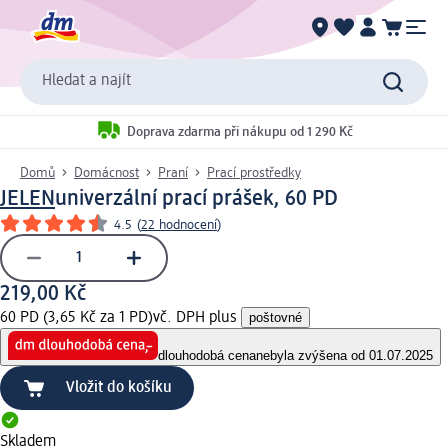
Hledat a najít
Doprava zdarma při nákupu od 1 290 Kč
Domů
Domácnost
Praní
Prací prostředky
JELEN
univerzální prací prášek, 60 PD
4.5
(
22 hodnocení
)
219,00 Kč
60 PD (3,65 Kč za 1 PD)
vč. DPH plus
poštovné
dlouhodobá cena
nebyla zvýšena od 01.07.2025
Vložit do košíku
Skladem