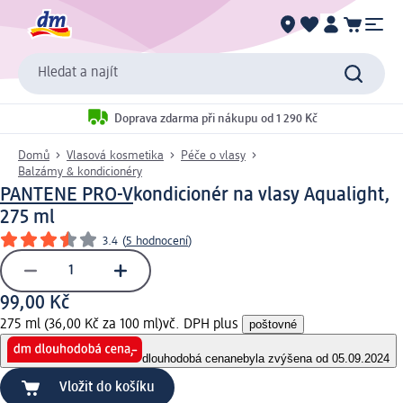
Hledat a najít
Doprava zdarma při nákupu od 1 290 Kč
Domů
Vlasová kosmetika
Péče o vlasy
Balzámy & kondicionéry
PANTENE PRO-V
kondicionér na vlasy Aqualight,
275 ml
3.4
(
5 hodnocení
)
99,00 Kč
275 ml (36,00 Kč za 100 ml)
vč. DPH plus
poštovné
dlouhodobá cena
nebyla zvýšena od 05.09.2024
Vložit do košíku