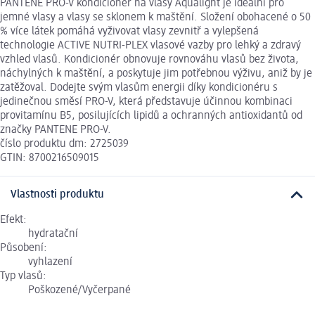
PANTENE PRO-V kondicionér na vlasy Aqualight je ideální pro
jemné vlasy a vlasy se sklonem k maštění. Složení obohacené o 50
% více látek pomáhá vyživovat vlasy zevnitř a vylepšená
technologie ACTIVE NUTRI-PLEX vlasové vazby pro lehký a zdravý
vzhled vlasů. Kondicionér obnovuje rovnováhu vlasů bez života,
náchylných k maštění, a poskytuje jim potřebnou výživu, aniž by je
zatěžoval. Dodejte svým vlasům energii díky kondicionéru s
jedinečnou směsí PRO-V, která představuje účinnou kombinaci
provitamínu B5, posilujících lipidů a ochranných antioxidantů od
značky PANTENE PRO-V.
číslo produktu dm: 2725039
GTIN: 8700216509015
Vlastnosti produktu
Efekt:
hydratační
Působení:
vyhlazení
Typ vlasů:
Poškozené/Vyčerpané