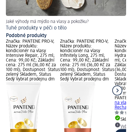
Jaké výhody má mýdlo na vlasy a pokožku?
Rad
Tuhé produkty v péči o tělo
Pr
Podobné produkty
Značka: PANTENE PRO-V;
Značka: PANTENE PRO-V;
Značka:
Název produktu:
Název produktu:
Název pr
kondicionér na vlasy
kondicionér na vlasy
kondicio
Intensive Repair, 275 ml;
Infinitely Long, 275 ml;
Hydratio
Cena: 99,00 Kč; Základní
Cena: 99,00 Kč; Základní
ml; Cena
cena: 275 ml (36,00 Kč za
cena: 275 ml (36,00 Kč za
Základní
100 ml); Dostupnost: Status
100 ml); Dostupnost: Status
(36,00 Kč
zelený Skladem, Status
zelený Skladem, Status
Dostupno
šedý Vybrat prodejnu dm
šedý Vybrat prodejnu dm
Skladem,
Vybrat p
99,00 Kč
275 ml (
PANTENE
na vlasy
Recharge
Skla
Vybra