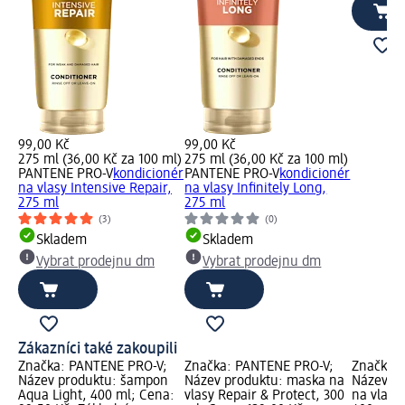
99,00 Kč
99,00 Kč
275 ml (36,00 Kč za 100 ml)
275 ml (36,00 Kč za 100 ml)
PANTENE PRO-V
kondicionér
PANTENE PRO-V
kondicionér
na vlasy Intensive Repair,
na vlasy Infinitely Long,
275 ml
275 ml
(3)
(0)
Skladem
Skladem
Vybrat prodejnu dm
Vybrat prodejnu dm
Zákazníci také zakoupili
Značka: PANTENE PRO-V;
Značka: PANTENE PRO-V;
Značka:
Název produktu: šampon
Název produktu: maska na
Název p
Aqua Light, 400 ml; Cena:
vlasy Repair & Protect, 300
na vlasy 