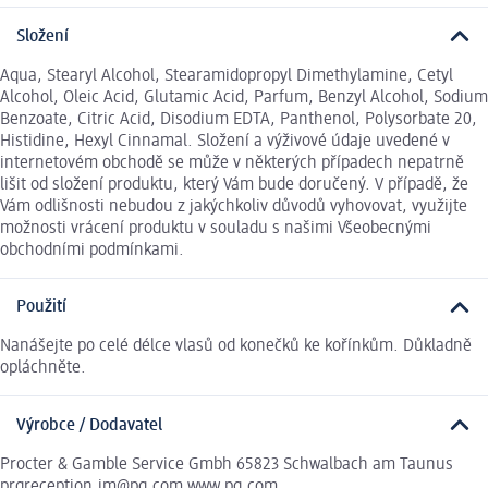
Složení
Aqua, Stearyl Alcohol, Stearamidopropyl Dimethylamine, Cetyl
Alcohol, Oleic Acid, Glutamic Acid, Parfum, Benzyl Alcohol, Sodium
Benzoate, Citric Acid, Disodium EDTA, Panthenol, Polysorbate 20,
Histidine, Hexyl Cinnamal. Složení a výživové údaje uvedené v
internetovém obchodě se může v některých případech nepatrně
lišit od složení produktu, který Vám bude doručený. V případě, že
Vám odlišnosti nebudou z jakýchkoliv důvodů vyhovovat, využijte
možnosti vrácení produktu v souladu s našimi Všeobecnými
obchodními podmínkami.
Použití
Nanášejte po celé délce vlasů od konečků ke kořínkům. Důkladně
opláchněte.
Výrobce / Dodavatel
Procter & Gamble Service Gmbh 65823 Schwalbach am Taunus
prgreception.im@pg.com www.pg.com