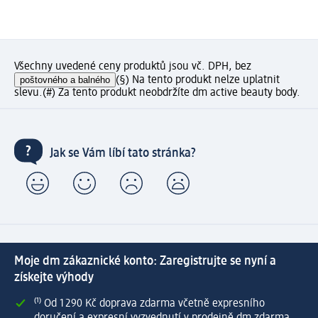
Všechny uvedené ceny produktů jsou vč. DPH, bez
poštovného a balného
(§) Na tento produkt nelze uplatnit
slevu.
(#) Za tento produkt neobdržíte dm active beauty body.
Jak se Vám líbí tato stránka?
Moje dm zákaznické konto: Zaregistrujte se nyní a
získejte výhody
⁽¹⁾ Od 1 290 Kč doprava zdarma včetně expresního