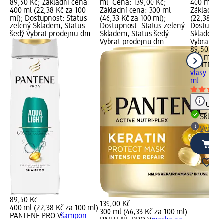
89,50 Kč; Základní cena:
ml; Cena: 139,00 Kč;
400 ml; 
400 ml (22,38 Kč za 100
Základní cena: 300 ml
Základní
ml); Dostupnost: Status
(46,33 Kč za 100 ml);
(22,38 Kč
zelený Skladem, Status
Dostupnost: Status zelený
Dostupno
šedý Vybrat prodejnu dm
Skladem, Status šedý
Skladem,
Vybrat prodejnu dm
Vybrat p
89,50 Kč
400 ml (
PANTENE
vlasy Int
ml
Upoz
Skla
Vybra
89,50 Kč
139,00 Kč
400 ml (22,38 Kč za 100 ml)
300 ml (46,33 Kč za 100 ml)
PANTENE PRO-V
šampon