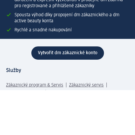
doručení a expresní vyzvednutí v prodejně dm zdarma
pro registrované a přihlášené zákazníky
Spousta výhod díky propojení dm zákaznického a dm
active beauty konta
Rychlé a snadné nakupování
Vytvořit dm zákaznické konto
Služby
Zákaznický program & Servis
Zákaznický servis
Odeslání & Dodání
Vrácení zboží
Společnost
O společnosti
Společenská odpovědnost
Kariéra
Press centrum