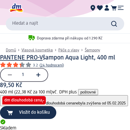
Hledat a najít
Doprava zdarma při nákupu od 1 290 Kč
Domů
Vlasová kosmetika
Péče o vlasy
Šampony
PANTENE PRO-V
šampon Aqua Light, 400 ml
3.2
(
24 hodnocení
)
89,50 Kč
400 ml (22,38 Kč za 100 ml)
vč. DPH plus
poštovné
dlouhodobá cena
nebyla zvýšena od 05.02.2025
Vložit do košíku
Skladem