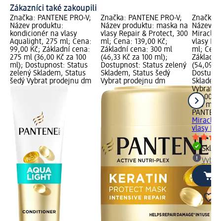
Zákazníci také zakoupili
Značka: PANTENE PRO-V;
Značka: PANTENE PRO-V;
Značka:
Název produktu:
Název produktu: maska na
Název pr
kondicionér na vlasy
vlasy Repair & Protect, 300
Miracle 
Aqualight, 275 ml; Cena:
ml; Cena: 139,00 Kč;
vlasy Int
99,00 Kč; Základní cena:
Základní cena: 300 ml
ml; Cena
275 ml (36,00 Kč za 100
(46,33 Kč za 100 ml);
Základní
ml); Dostupnost: Status
Dostupnost: Status zelený
(54,09 Kč
zelený Skladem, Status
Skladem, Status šedý
Dostupno
šedý Vybrat prodejnu dm
Vybrat prodejnu dm
Skladem,
Vybrat p
119,00 K
220 ml (
PANTENE
Miracle 
vlasy Int
Skla
Vybra