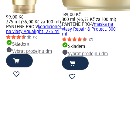
139,00 Kč
99,00 Kč
300 ml (46,33 Kč za 100 ml)
275 ml (36,00 Kč za 100 ml)
PANTENE PRO-V
maska na
PANTENE PRO-V
kondicionér
vlasy Repair & Protect, 300
na vlasy Aqualight, 275 ml
ml
(5)
(7)
Skladem
Skladem
Vybrat prodejnu dm
Vybrat prodejnu dm