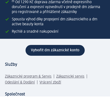
⁽¹⁾ Od 1 290 Kč doprava zdarma včetně expresního
doručení a expresní vyzvednutí v prodejně dm zdarma
pro registrované a přihlášené zákazníky
Spousta výhod díky propojení dm zákaznického a dm
active beauty konta
Rychlé a snadné nakupování
Vytvořit dm zákaznické konto
Služby
Zákaznický program & Servis
Zákaznický servis
Odeslání & Dodání
Vrácení zboží
Společnost
O společnosti
Společenská odpovědnost
Kariéra