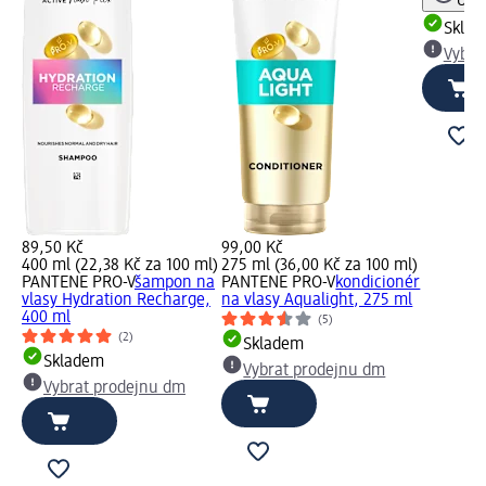
Upoz
Skla
Vybra
89,50 Kč
99,00 Kč
400 ml (22,38 Kč za 100 ml)
275 ml (36,00 Kč za 100 ml)
PANTENE PRO-V
šampon na
PANTENE PRO-V
kondicionér
vlasy Hydration Recharge,
na vlasy Aqualight, 275 ml
400 ml
(5)
(2)
Skladem
Skladem
Vybrat prodejnu dm
Vybrat prodejnu dm