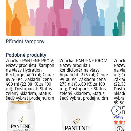
Přírodní šampony
Ša
Podobné produkty
Značka: PANTENE PRO-V;
Značka: PANTENE PRO-V;
Značka:
Název produktu: šampon
Název produktu:
Název p
na vlasy Hydration
kondicionér na vlasy
na vlasy
Recharge, 400 ml; Cena:
Aqualight, 275 ml; Cena:
ml; Cena
89,50 Kč; Základní cena:
99,00 Kč; Základní cena:
Základní
400 ml (22,38 Kč za 100
275 ml (36,00 Kč za 100
(22,38 Kč
ml); Dostupnost: Status
ml); Dostupnost: Status
Dostupno
zelený Skladem, Status
zelený Skladem, Status
Skladem,
šedý Vybrat prodejnu dm
šedý Vybrat prodejnu dm
Vybrat p
89,50 Kč
400 ml (
PANTENE
vlasy Ex