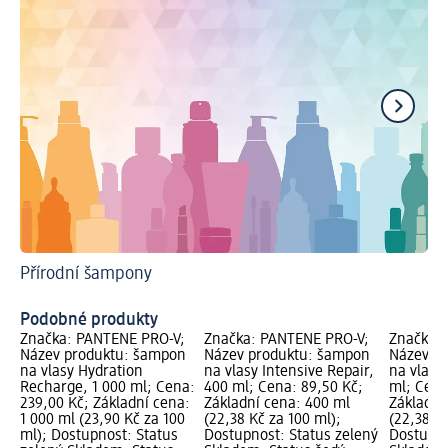
Přírodní šampony
Ša
Podobné produkty
Značka: PANTENE PRO-V;
Značka: PANTENE PRO-V;
Značka:
Název produktu: šampon
Název produktu: šampon
Název p
na vlasy Hydration
na vlasy Intensive Repair,
na vlasy
Recharge, 1 000 ml; Cena:
400 ml; Cena: 89,50 Kč;
ml; Cena
239,00 Kč; Základní cena:
Základní cena: 400 ml
Základní
1 000 ml (23,90 Kč za 100
(22,38 Kč za 100 ml);
(22,38 Kč
ml); Dostupnost: Status
Dostupnost: Status zelený
Dostupno