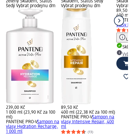
zelený Skladem, Status
Skladem, Status šedý
Skladem,
šedý Vybrat prodejnu dm
Vybrat prodejnu dm
Vybrat p
89,50 Kč
400 ml (
PANTENE
vlasy Ex
Upoz
Skla
Vybra
239,00 Kč
89,50 Kč
1 000 ml (23,90 Kč za 100
400 ml (22,38 Kč za 100 ml)
ml)
PANTENE PRO-V
šampon na
PANTENE PRO-V
šampon na
vlasy Intensive Repair, 400
vlasy Hydration Recharge,
ml
1 000 ml
(13)