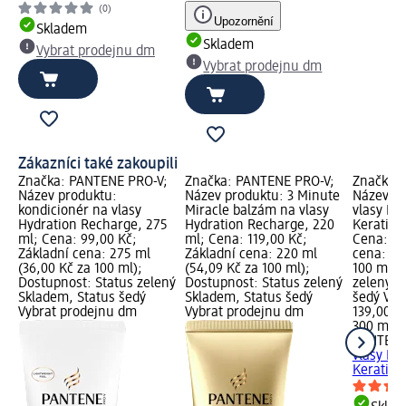
(0)
Upozornění
Skladem
Skladem
Vybrat prodejnu dm
Vybrat prodejnu dm
Zákazníci také zakoupili
Značka: PANTENE PRO-V;
Značka: PANTENE PRO-V;
Značka:
Název produktu:
Název produktu: 3 Minute
Název pr
kondicionér na vlasy
Miracle balzám na vlasy
vlasy Hy
Hydration Recharge, 275
Hydration Recharge, 220
Keratin 
ml; Cena: 99,00 Kč;
ml; Cena: 119,00 Kč;
Cena: 13
Základní cena: 275 ml
Základní cena: 220 ml
cena: 30
(36,00 Kč za 100 ml);
(54,09 Kč za 100 ml);
100 ml);
Dostupnost: Status zelený
Dostupnost: Status zelený
zelený S
Skladem, Status šedý
Skladem, Status šedý
šedý Vyb
Vybrat prodejnu dm
Vybrat prodejnu dm
139,00 K
300 ml (
PANTENE
vlasy Hy
Keratin 