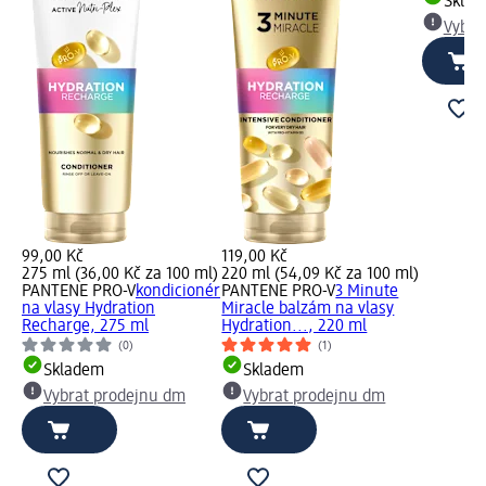
Skla
Vybra
99,00 Kč
119,00 Kč
275 ml (36,00 Kč za 100 ml)
220 ml (54,09 Kč za 100 ml)
PANTENE PRO-V
kondicionér
PANTENE PRO-V
3 Minute
na vlasy Hydration
Miracle balzám na vlasy
Recharge, 275 ml
Hydration..., 220 ml
(0)
(1)
Skladem
Skladem
Vybrat prodejnu dm
Vybrat prodejnu dm