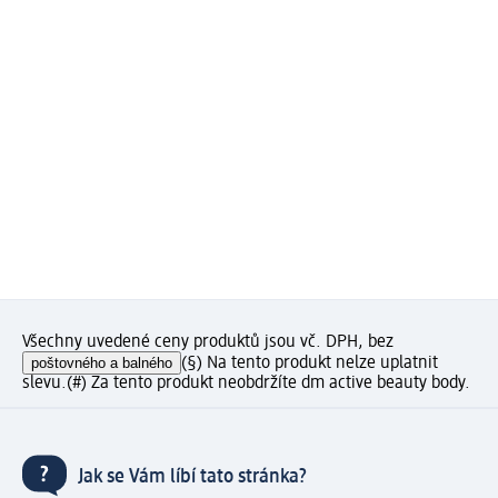
Všechny uvedené ceny produktů jsou vč. DPH, bez
poštovného a balného
(§) Na tento produkt nelze uplatnit
slevu.
(#) Za tento produkt neobdržíte dm active beauty body.
Jak se Vám líbí tato stránka?