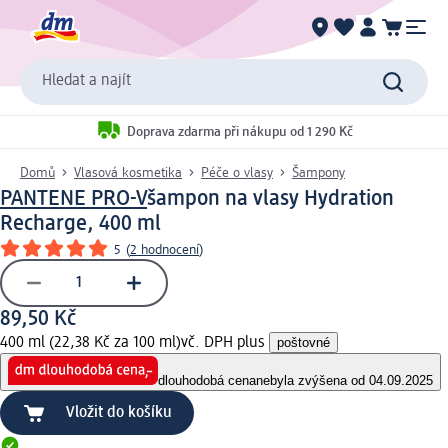
Hledat a najít
Doprava zdarma při nákupu od 1 290 Kč
Domů
Vlasová kosmetika
Péče o vlasy
Šampony
PANTENE PRO-V
šampon na vlasy Hydration
Recharge, 400 ml
5
(
2 hodnocení
)
89,50 Kč
400 ml (22,38 Kč za 100 ml)
vč. DPH plus
poštovné
dlouhodobá cena
nebyla zvýšena od 04.09.2025
Vložit do košíku