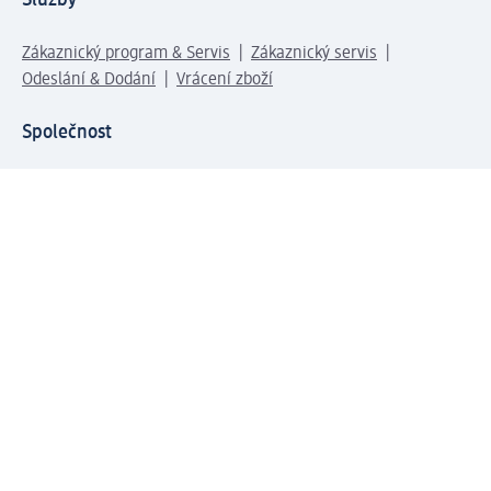
Zákaznický program & Servis
Zákaznický servis
Odeslání & Dodání
Vrácení zboží
Společnost
O společnosti
Společenská odpovědnost
Kariéra
Press centrum
Svět dm
Platební možnosti