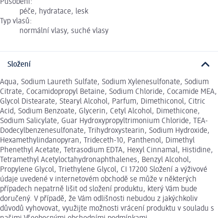
Působení:
péče, hydratace, lesk
Typ vlasů:
normální vlasy, suché vlasy
Složení
Aqua, Sodium Laureth Sulfate, Sodium Xylenesulfonate, Sodium
Citrate, Cocamidopropyl Betaine, Sodium Chloride, Cocamide MEA,
Glycol Distearate, Stearyl Alcohol, Parfum, Dimethiconol, Citric
Acid, Sodium Benzoate, Glycerin, Cetyl Alcohol, Dimethicone,
Sodium Salicylate, Guar Hydroxypropyltrimonium Chloride, TEA-
Dodecylbenzenesulfonate, Trihydroxystearin, Sodium Hydroxide,
Hexamethylindanopyran, Trideceth-10, Panthenol, Dimethyl
Phenethyl Acetate, Tetrasodium EDTA, Hexyl Cinnamal, Histidine,
Tetramethyl Acetyloctahydronaphthalenes, Benzyl Alcohol,
Propylene Glycol, Triethylene Glycol, CI 17200 Složení a výživové
údaje uvedené v internetovém obchodě se může v některých
případech nepatrně lišit od složení produktu, který Vám bude
doručený. V případě, že Vám odlišnosti nebudou z jakýchkoliv
důvodů vyhovovat, využijte možnosti vrácení produktu v souladu s