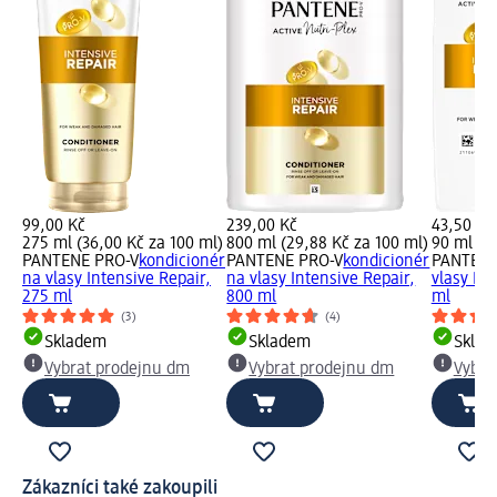
99,00 Kč
239,00 Kč
43,50 Kč
275 ml (36,00 Kč za 100 ml)
800 ml (29,88 Kč za 100 ml)
90 ml (4,
PANTENE PRO-V
kondicionér
PANTENE PRO-V
kondicionér
PANTENE
na vlasy Intensive Repair,
na vlasy Intensive Repair,
vlasy Int
275 ml
800 ml
ml
(3)
(4)
Skladem
Skladem
Skla
Vybrat prodejnu dm
Vybrat prodejnu dm
Vybra
Zákazníci také zakoupili