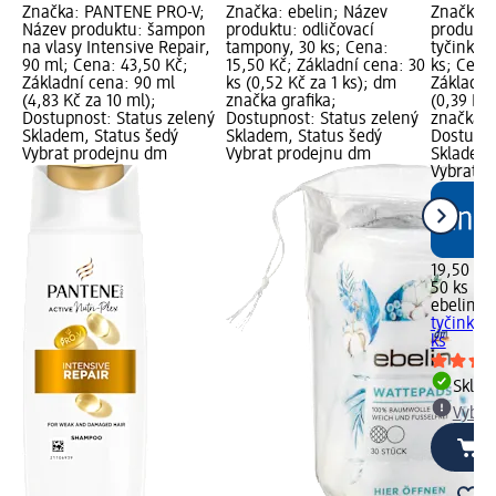
Značka: PANTENE PRO-V;
Značka: ebelin; Název
Značka: 
Název produktu: šampon
produktu: odličovací
produktu
na vlasy Intensive Repair,
tampony, 30 ks; Cena:
tyčinky c
90 ml; Cena: 43,50 Kč;
15,50 Kč; Základní cena: 30
ks; Cena
Základní cena: 90 ml
ks (0,52 Kč za 1 ks); dm
Základní
(4,83 Kč za 10 ml);
značka grafika;
(0,39 Kč 
Dostupnost: Status zelený
Dostupnost: Status zelený
značka g
Skladem, Status šedý
Skladem, Status šedý
Dostupno
Vybrat prodejnu dm
Vybrat prodejnu dm
Skladem,
Vybrat p
19,50 Kč
50 ks (0,
ebelin
ba
tyčinky c
ks
Skla
Vybra