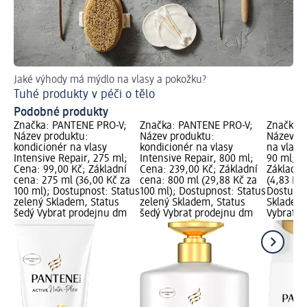
Jaké výhody má mýdlo na vlasy a pokožku?
Rad
Tuhé produkty v péči o tělo
Pr
Podobné produkty
Značka: PANTENE PRO-V;
Značka: PANTENE PRO-V;
Značka:
Název produktu:
Název produktu:
Název p
kondicionér na vlasy
kondicionér na vlasy
na vlasy 
Intensive Repair, 275 ml;
Intensive Repair, 800 ml;
90 ml; C
Cena: 99,00 Kč; Základní
Cena: 239,00 Kč; Základní
Základní
cena: 275 ml (36,00 Kč za
cena: 800 ml (29,88 Kč za
(4,83 Kč 
100 ml); Dostupnost: Status
100 ml); Dostupnost: Status
Dostupno
zelený Skladem, Status
zelený Skladem, Status
Skladem,
šedý Vybrat prodejnu dm
šedý Vybrat prodejnu dm
Vybrat p