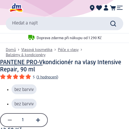
Hledat a najít
Doprava zdarma při nákupu od 1 290 Kč
Domů
Vlasová kosmetika
Péče o vlasy
Balzámy & kondicionéry
PANTENE PRO-V
kondicionér na vlasy Intensive
Repair, 90 ml
5
(
3 hodnocení
)
bez barviv
bez barviv