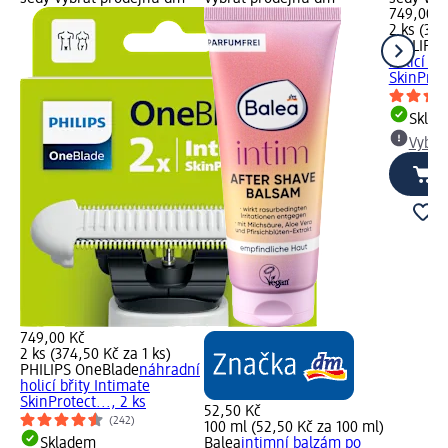
749,00 K
2 ks (374
PHILIPS
holicí bř
SkinProte
Skla
Vybra
749,00 Kč
2 ks (374,50 Kč za 1 ks)
PHILIPS OneBlade
náhradní
holicí břity Intimate
SkinProtect..., 2 ks
52,50 Kč
(242)
100 ml (52,50 Kč za 100 ml)
Skladem
Balea
intimní balzám po