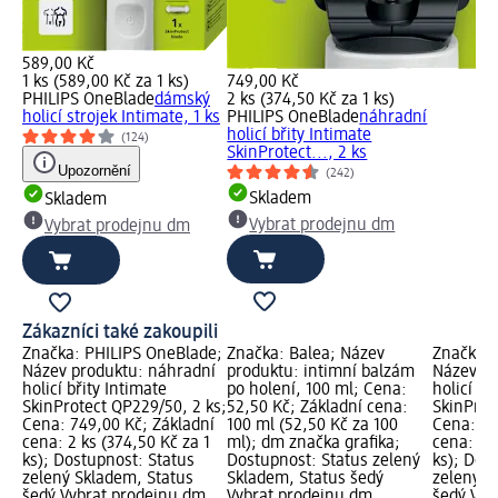
589,00 Kč
1 ks (589,00 Kč za 1 ks)
749,00 Kč
PHILIPS OneBlade
dámský
2 ks (374,50 Kč za 1 ks)
holicí strojek Intimate, 1 ks
PHILIPS OneBlade
náhradní
holicí břity Intimate
(124)
SkinProtect..., 2 ks
Upozornění
(242)
Skladem
Skladem
Vybrat prodejnu dm
Vybrat prodejnu dm
Zákazníci také zakoupili
Značka: PHILIPS OneBlade;
Značka: Balea; Název
Značka: 
Název produktu: náhradní
produktu: intimní balzám
Název pr
holicí břity Intimate
po holení, 100 ml; Cena:
holicí bř
SkinProtect QP229/50, 2 ks;
52,50 Kč; Základní cena:
SkinProt
Cena: 749,00 Kč; Základní
100 ml (52,50 Kč za 100
Cena: 74
cena: 2 ks (374,50 Kč za 1
ml); dm značka grafika;
cena: 2 k
ks); Dostupnost: Status
Dostupnost: Status zelený
ks); Dos
zelený Skladem, Status
Skladem, Status šedý
zelený S
šedý Vybrat prodejnu dm
Vybrat prodejnu dm
šedý Vyb