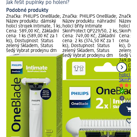
Jak řešit pupínky po holení?
Ti
Podobné produkty
Značka: PHILIPS OneBlade;
Značka: PHILIPS OneBlade;
Značka: 
Název produktu: dámský
Název produktu: náhradní
Název pr
holicí strojek Intimate, 1 ks;
holicí břity Intimate
holicí bř
Cena: 589,00 Kč; Základní
SkinProtect QP229/50, 2 ks;
SkinProt
cena: 1 ks (589,00 Kč za 1
Cena: 749,00 Kč; Základní
Cena: 74
ks); Dostupnost: Status
cena: 2 ks (374,50 Kč za 1
cena: 2 k
zelený Skladem, Status
ks); Dostupnost: Status
ks); Dos
šedý Vybrat prodejnu dm
zelený Skladem, Status
zelený S
šedý Vybrat prodejnu dm
šedý Vyb
749,00 K
2 ks (374
PHILIPS
holicí bř
SkinProte
Skla
Vybra