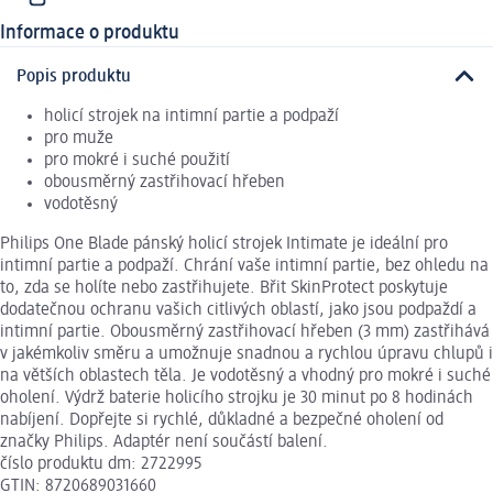
Informace o produktu
Popis produktu
holicí strojek na intimní partie a podpaží
pro muže
pro mokré i suché použití
obousměrný zastřihovací hřeben
vodotěsný
Philips One Blade pánský holicí strojek Intimate je ideální pro
intimní partie a podpaží. Chrání vaše intimní partie, bez ohledu na
to, zda se holíte nebo zastřihujete. Břit SkinProtect poskytuje
dodatečnou ochranu vašich citlivých oblastí, jako jsou podpaždí a
intimní partie. Obousměrný zastřihovací hřeben (3 mm) zastřihává
v jakémkoliv směru a umožnuje snadnou a rychlou úpravu chlupů i
na větších oblastech těla. Je vodotěsný a vhodný pro mokré i suché
oholení. Výdrž baterie holicího strojku je 30 minut po 8 hodinách
nabíjení. Dopřejte si rychlé, důkladné a bezpečné oholení od
značky Philips. Adaptér není součástí balení.
číslo produktu dm: 2722995
GTIN: 8720689031660