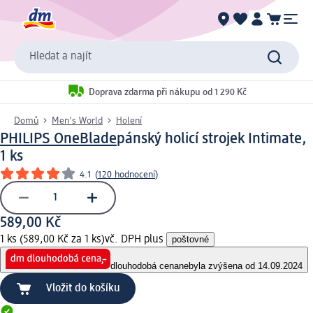
Hledat a najít
Doprava zdarma při nákupu od 1 290 Kč
Domů
Men's World
Holení
PHILIPS OneBlade
pánský holicí strojek Intimate,
1 ks
4.1
(
120 hodnocení
)
589,00 Kč
1 ks (589,00 Kč za 1 ks)
vč. DPH plus
poštovné
dlouhodobá cena
nebyla zvýšena od 14.09.2024
Vložit do košíku