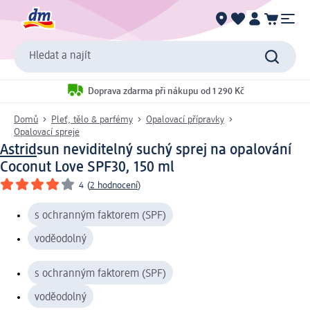
Hledat a najít
Doprava zdarma při nákupu od 1 290 Kč
Domů
Pleť, tělo & parfémy
Opalovací přípravky
Opalovací spreje
Astrid
sun neviditelný suchý sprej na opalování
Coconut Love SPF30, 150 ml
4
(
2 hodnocení
)
s ochranným faktorem (SPF)
voděodolný
s ochranným faktorem (SPF)
voděodolný