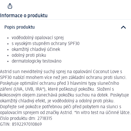
Informace o produktu
Popis produktu
voděodolný opalovací sprej
s vysokým stupněm ochrany SPF30
okamžitý chladivý účinek
odolný proti písku
dermatologicky testováno
Astrid sun neviditelný suchý sprej na opalování Coconut Love s
SPF30 nabízí mnohem více než jen základní ochranu proti slunci.
Poskytuje optimální ochranu před 3 hlavními typy slunečního
záření (UVA, UVB, IRA*), které poškozují pokožku. Složení s
kokosovým olejem zanechává pokožku suchou na dotek. Poskytuje
okamžitý chladivý efekt, je voděodolný a odolný proti písku.
Dopřejte své pokožce potřebnou péči před pobytem na slunci s
opalovacím sprejem od značky Astrid. *In vitro test na účinné látce.
číslo produktu dm: 2718315
GTIN: 8592297010869