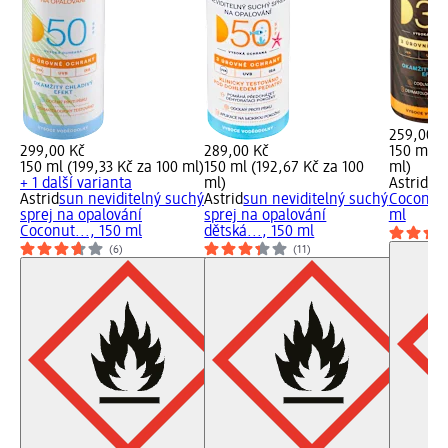
259,00 K
299,00 Kč
289,00 Kč
150 ml (
150 ml (199,33 Kč za 100 ml)
150 ml (192,67 Kč za 100
ml)
+ 1 další varianta
ml)
Astrid
su
Astrid
sun neviditelný suchý
Astrid
sun neviditelný suchý
Coconut 
sprej na opalování
sprej na opalování
ml
Coconut..., 150 ml
dětská..., 150 ml
(6)
(11)