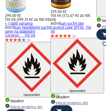
259,00 Kč
299,00 Kč
150 ml (172,67 Kč za 100
150 ml (199,33 Kč za 100 ml)
ml)
Skla
+ 1 další varianta
Astrid
sun suchý olej
Vybra
Astrid
sun neviditelný suchý
Coconut Love SPF30, 150
sprej na opalování
ml
Coconut..., 150 ml
(1)
(6)
Upozornění
Upozornění
Skladem
Skladem
Vybrat prodejnu dm
Vybrat prodejnu dm