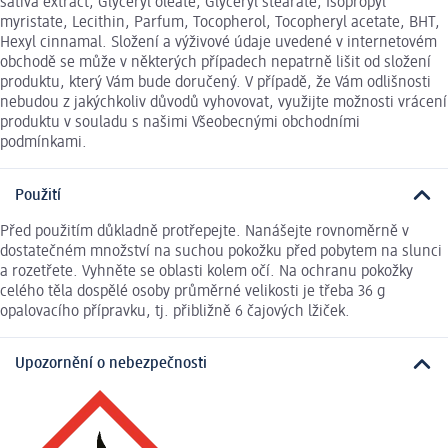
sativa extract, Glyceryl oleate, Glyceryl stearate, Isopropyl
myristate, Lecithin, Parfum, Tocopherol, Tocopheryl acetate, BHT,
Hexyl cinnamal. Složení a výživové údaje uvedené v internetovém
obchodě se může v některých případech nepatrně lišit od složení
produktu, který Vám bude doručený. V případě, že Vám odlišnosti
nebudou z jakýchkoliv důvodů vyhovovat, využijte možnosti vrácení
produktu v souladu s našimi Všeobecnými obchodními
podmínkami.
Použití
Před použitím důkladně protřepejte. Nanášejte rovnoměrně v
dostatečném množství na suchou pokožku před pobytem na slunci
a rozetřete. Vyhněte se oblasti kolem očí. Na ochranu pokožky
celého těla dospělé osoby průměrné velikosti je třeba 36 g
opalovacího přípravku, tj. přibližně 6 čajových lžiček.
Upozornění o nebezpečnosti