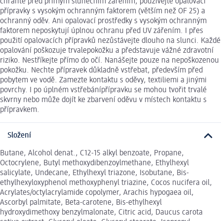
chraňte před přímým slunečním zářením, používejte opalovací
přípravky s vysokým ochranným faktorem (větším než OF 25) a
ochranný oděv. Ani opalovací prostředky s vysokým ochranným
faktorem neposkytují úplnou ochranu před UV zářením. I přes
použití opalovacích přípravků nezůstávejte dlouho na slunci. Každé
opalování poškozuje trvalepokožku a představuje vážné zdravotní
riziko. Nestříkejte přímo do očí. Nanášejte pouze na nepoškozenou
pokožku. Nechte přípravek důkladně vstřebat, především před
pobytem ve vodě. Zamezte kontaktu s oděvy, textiliemi a jinými
povrchy. I po úplném vstřebánípřípravku se mohou tvořit trvalé
skvrny nebo může dojít ke zbarvení oděvu v místech kontaktu s
přípravkem.
Složení
Butane, Alcohol denat., C12-15 alkyl benzoate, Propane,
Octocrylene, Butyl methoxydibenzoylmethane, Ethylhexyl
salicylate, Undecane, Ethylhexyl triazone, Isobutane, Bis-
ethylhexyloxyphenol methoxyphenyl triazine, Cocos nucifera oil,
Acrylates/octylacrylamide copolymer, Arachis hypogaea oil,
Ascorbyl palmitate, Beta-carotene, Bis-ethylhexyl
hydroxydimethoxy benzylmalonate, Citric acid, Daucus carota