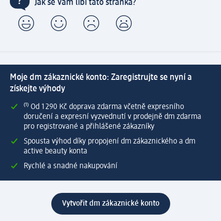
Jak se Vám líbí tato stránka?
Moje dm zákaznické konto: Zaregistrujte se nyní a
získejte výhody
⁽¹⁾ Od 1 290 Kč doprava zdarma včetně expresního
doručení a expresní vyzvednutí v prodejně dm zdarma
pro registrované a přihlášené zákazníky
Spousta výhod díky propojení dm zákaznického a dm
active beauty konta
Rychlé a snadné nakupování
Vytvořit dm zákaznické konto