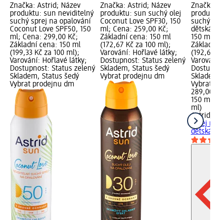
Značka: Astrid; Název
Značka: Astrid; Název
Značka: 
produktu: sun neviditelný
produktu: sun suchý olej
produktu
suchý sprej na opalování
Coconut Love SPF30, 150
suchý sp
Coconut Love SPF50, 150
ml; Cena: 259,00 Kč;
dětská o
ml; Cena: 299,00 Kč;
Základní cena: 150 ml
150 ml; 
Základní cena: 150 ml
(172,67 Kč za 100 ml);
Základní
(199,33 Kč za 100 ml);
Varování: Hořlavé látky;
(192,67 K
Varování: Hořlavé látky;
Dostupnost: Status zelený
Varování:
Dostupnost: Status zelený
Skladem, Status šedý
Dostupno
Skladem, Status šedý
Vybrat prodejnu dm
Skladem,
Vybrat prodejnu dm
Vybrat p
289,00 K
150 ml (
ml)
Astrid
su
sprej na
dětská...