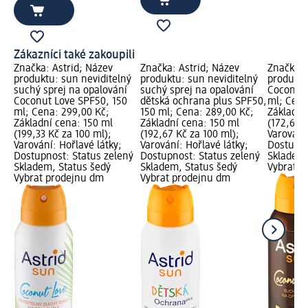
Zákazníci také zakoupili
Značka: Astrid; Název
Značka: Astrid; Název
Značka: 
produktu: sun neviditelný
produktu: sun neviditelný
produktu
suchý sprej na opalování
suchý sprej na opalování
Coconut 
Coconut Love SPF50, 150
dětská ochrana plus SPF50,
ml; Cena
ml; Cena: 299,00 Kč;
150 ml; Cena: 289,00 Kč;
Základní
Základní cena: 150 ml
Základní cena: 150 ml
(172,67 K
(199,33 Kč za 100 ml);
(192,67 Kč za 100 ml);
Varování:
Varování: Hořlavé látky;
Varování: Hořlavé látky;
Dostupno
Dostupnost: Status zelený
Dostupnost: Status zelený
Skladem,
Skladem, Status šedý
Skladem, Status šedý
Vybrat p
Vybrat prodejnu dm
Vybrat prodejnu dm