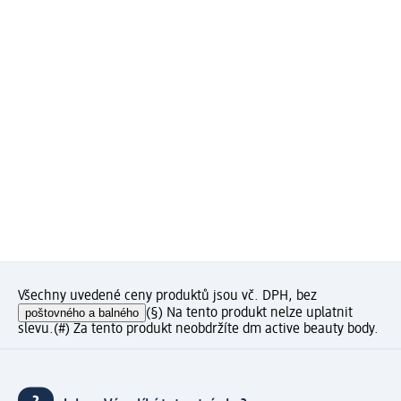
Všechny uvedené ceny produktů jsou vč. DPH, bez
poštovného a balného
(§) Na tento produkt nelze uplatnit
slevu.
(#) Za tento produkt neobdržíte dm active beauty body.