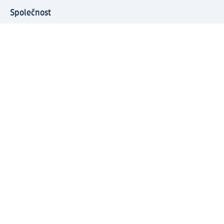
Společnost
O společnosti
Společenská odpovědnost
Kariéra
Press centrum
Svět dm
Platební možnosti
Spojte se s dm