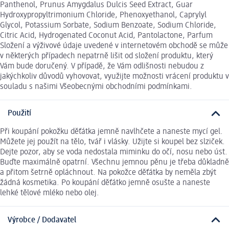
Panthenol, Prunus Amygdalus Dulcis Seed Extract, Guar
Hydroxypropyltrimonium Chloride, Phenoxyethanol, Caprylyl
Glycol, Potassium Sorbate, Sodium Benzoate, Sodium Chloride,
Citric Acid, Hydrogenated Coconut Acid, Pantolactone, Parfum
Složení a výživové údaje uvedené v internetovém obchodě se může
v některých případech nepatrně lišit od složení produktu, který
Vám bude doručený. V případě, že Vám odlišnosti nebudou z
jakýchkoliv důvodů vyhovovat, využijte možnosti vrácení produktu v
souladu s našimi Všeobecnými obchodními podmínkami.
Použití
Při koupání pokožku děťátka jemně navlhčete a naneste mycí gel.
Můžete jej použít na tělo, tvář i vlásky. Užijte si koupel bez slziček.
Dejte pozor, aby se voda nedostala miminku do očí, nosu nebo úst.
Buďte maximálně opatrní. Všechnu jemnou pěnu je třeba důkladně
a přitom šetrně opláchnout. Na pokožce děťátka by neměla zbýt
žádná kosmetika. Po koupání děťátko jemně osušte a naneste
lehké tělové mléko nebo olej.
Výrobce / Dodavatel