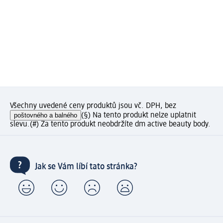
Všechny uvedené ceny produktů jsou vč. DPH, bez
poštovného a balného
(§) Na tento produkt nelze uplatnit
slevu.
(#) Za tento produkt neobdržíte dm active beauty body.
Jak se Vám líbí tato stránka?