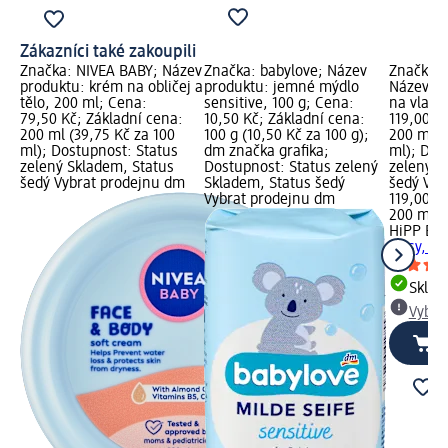
Zákazníci také zakoupili
Značka: NIVEA BABY; Název
Značka: babylove; Název
Značka: 
produktu: krém na obličej a
produktu: jemné mýdlo
Název p
tělo, 200 ml; Cena:
sensitive, 100 g; Cena:
na vlasy
79,50 Kč; Základní cena:
10,50 Kč; Základní cena:
119,00 K
200 ml (39,75 Kč za 100
100 g (10,50 Kč za 100 g);
200 ml (
ml); Dostupnost: Status
dm značka grafika;
ml); Dos
zelený Skladem, Status
Dostupnost: Status zelený
zelený S
šedý Vybrat prodejnu dm
Skladem, Status šedý
šedý Vyb
Vybrat prodejnu dm
119,00 K
200 ml (
HiPP Bab
vlasy, 2
Skla
Vybra