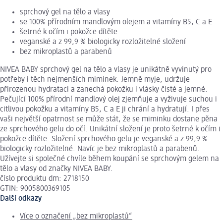
sprchový gel na tělo a vlasy
se 100% přírodním mandlovým olejem a vitamíny B5, C a E
šetrné k očím i pokožce dítěte
veganské a z 99,9 % biologicky rozložitelné složení
bez mikroplastů a parabenů
NIVEA BABY sprchový gel na tělo a vlasy je unikátně vyvinutý pro
potřeby i těch nejmenších miminek. Jemně myje, udržuje
přirozenou hydrataci a zanechá pokožku i vlásky čisté a jemné.
Pečující 100% přírodní mandlový olej zjemňuje a vyživuje suchou i
citlivou pokožku a vitamíny B5, C a E ji chrání a hydratují. I přes
vaši největší opatrnost se může stát, že se miminku dostane pěna
ze sprchového gelu do očí. Unikátní složení je proto šetrné k očím i
pokožce dítěte. Složení sprchového gelu je veganské a z 99,9 %
biologicky rozložitelné. Navíc je bez mikroplastů a parabenů.
Užívejte si společné chvíle během koupání se sprchovým gelem na
tělo a vlasy od značky NIVEA BABY.
číslo produktu dm: 2718150
GTIN: 9005800369105
Další odkazy
Více o označení „bez mikroplastů“