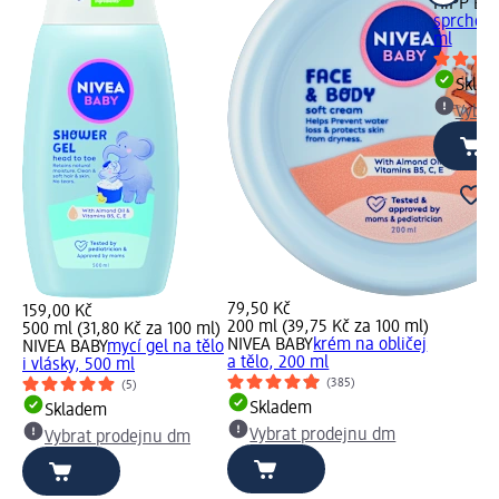
HiPP Bab
sprchový 
ml
Skla
Vybra
79,50 Kč
159,00 Kč
200 ml (39,75 Kč za 100 ml)
500 ml (31,80 Kč za 100 ml)
NIVEA BABY
krém na obličej
NIVEA BABY
mycí gel na tělo
a tělo, 200 ml
i vlásky, 500 ml
(385)
(5)
Skladem
Skladem
Vybrat prodejnu dm
Vybrat prodejnu dm