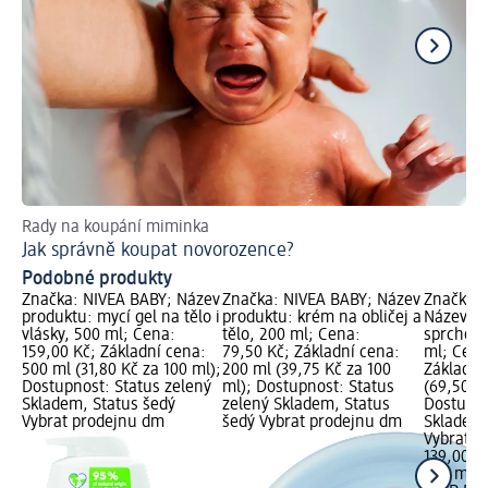
Rady na koupání miminka
Pr
Jak správně koupat novorozence?
Ja
Podobné produkty
Značka: NIVEA BABY; Název
Značka: NIVEA BABY; Název
Značka: 
produktu: mycí gel na tělo i
produktu: krém na obličej a
Název p
vlásky, 500 ml; Cena:
tělo, 200 ml; Cena:
sprchový 
159,00 Kč; Základní cena:
79,50 Kč; Základní cena:
ml; Cena
500 ml (31,80 Kč za 100 ml);
200 ml (39,75 Kč za 100
Základní
Dostupnost: Status zelený
ml); Dostupnost: Status
(69,50 Kč
Skladem, Status šedý
zelený Skladem, Status
Dostupno
Vybrat prodejnu dm
šedý Vybrat prodejnu dm
Skladem,
Vybrat p
139,00 K
200 ml (