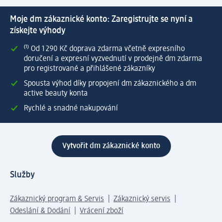
Moje dm zákaznické konto: Zaregistrujte se nyní a
získejte výhody
⁽¹⁾ Od 1 290 Kč doprava zdarma včetně expresního
doručení a expresní vyzvednutí v prodejně dm zdarma
pro registrované a přihlášené zákazníky
Spousta výhod díky propojení dm zákaznického a dm
active beauty konta
Rychlé a snadné nakupování
Vytvořit dm zákaznické konto
Služby
Zákaznický program & Servis
Zákaznický servis
Odeslání & Dodání
Vrácení zboží