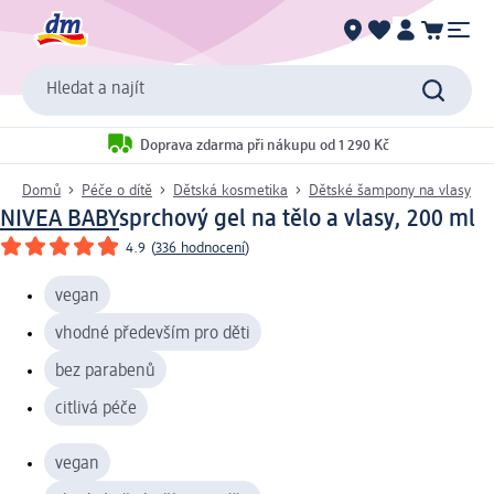
Hledat a najít
Doprava zdarma při nákupu od 1 290 Kč
Domů
Péče o dítě
Dětská kosmetika
Dětské šampony na vlasy
NIVEA BABY
sprchový gel na tělo a vlasy, 200 ml
4.9
(
336 hodnocení
)
vegan
vhodné především pro děti
bez parabenů
citlivá péče
vegan