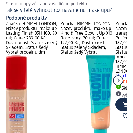
S těmito tipy zůstane vaše líčení perfektní
Skv
Jak se v létě vyhnout rozmazanému make-upu?
Ja
Podobné produkty
Značka: RIMMEL LONDON;
Značka: RIMMEL LONDON;
Značka:
Název produktu: make-up
Název produktu: make up
Název pr
Lasting Finish 35H 100, 30
Kind & Free Glow It Up 010
transpar
ml; Cena: 239,00 Kč;
Rose Ivory, 30 ml; Cena:
Perfectio
Dostupnost: Status zelený
127,00 Kč; Dostupnost:
187,00 K
Skladem, Status šedý
Status zelený Skladem,
Status z
Vybrat prodejnu dm
Status šedý Vybrat
Status š
prodejn
187,00 K
RIMMEL
LONDON
Match Pe
Skla
Vybra