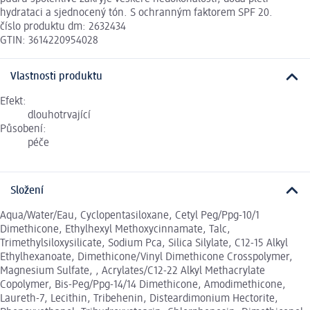
hydrataci a sjednocený tón. S ochranným faktorem SPF 20.
číslo produktu dm: 2632434
GTIN: 3614220954028
Vlastnosti produktu
Efekt:
dlouhotrvající
Působení:
péče
Složení
Aqua/Water/Eau, Cyclopentasiloxane, Cetyl Peg/Ppg-10/1
Dimethicone, Ethylhexyl Methoxycinnamate, Talc,
Trimethylsiloxysilicate, Sodium Pca, Silica Silylate, C12-15 Alkyl
Ethylhexanoate, Dimethicone/Vinyl Dimethicone Crosspolymer,
Magnesium Sulfate, , Acrylates/C12-22 Alkyl Methacrylate
Copolymer, Bis-Peg/Ppg-14/14 Dimethicone, Amodimethicone,
Laureth-7, Lecithin, Tribehenin, Disteardimonium Hectorite,