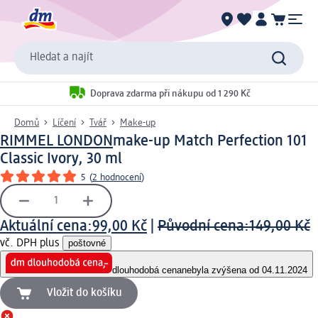
Hledat a najít
Doprava zdarma při nákupu od 1 290 Kč
Domů
Líčení
Tvář
Make-up
RIMMEL LONDON
make-up Match Perfection 101
Classic Ivory, 30 ml
5
(
2 hodnocení
)
Aktuální cena:
99,00 Kč
|
Původní cena:
149,00 Kč
vč. DPH plus
poštovné
dlouhodobá cena
nebyla zvýšena od 04.11.2024
Vložit do košíku