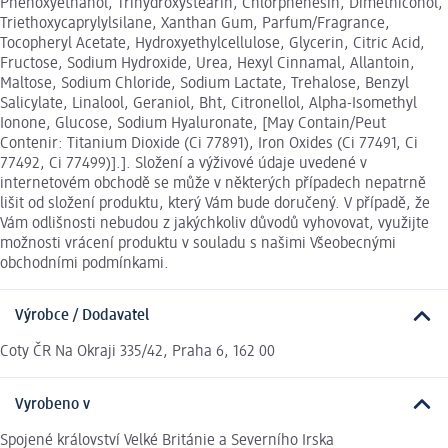
Phenoxyethanol, Trihydroxystearin, Chlorphenesin, Dimethiconol,
Triethoxycaprylylsilane, Xanthan Gum, Parfum/Fragrance,
Tocopheryl Acetate, Hydroxyethylcellulose, Glycerin, Citric Acid,
Fructose, Sodium Hydroxide, Urea, Hexyl Cinnamal, Allantoin,
Maltose, Sodium Chloride, Sodium Lactate, Trehalose, Benzyl
Salicylate, Linalool, Geraniol, Bht, Citronellol, Alpha-Isomethyl
Ionone, Glucose, Sodium Hyaluronate, [May Contain/Peut
Contenir: Titanium Dioxide (Ci 77891), Iron Oxides (Ci 77491, Ci
77492, Ci 77499)].]. Složení a výživové údaje uvedené v
internetovém obchodě se může v některých případech nepatrně
lišit od složení produktu, který Vám bude doručený. V případě, že
Vám odlišnosti nebudou z jakýchkoliv důvodů vyhovovat, využijte
možnosti vrácení produktu v souladu s našimi Všeobecnými
obchodními podmínkami.
Výrobce / Dodavatel
Coty ČR Na Okraji 335/42, Praha 6, 162 00
Vyrobeno v
Spojené království Velké Británie a Severního Irska