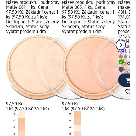
Název produktu: pudr Stay
Název produktu: pudr Stay
Název pr
Matte 001, 1 ks; Cena:
Matte 005, 1 ks; Cena:
make-up 
97,50 Kč; Základní cena: 1
97,50 Kč; Základní cena: 1
48H, 24 
ks (97,50 Kč za 1 ks);
ks (97,50 Kč za 1 ks);
174,00 K
Dostupnost: Status zelený
Dostupnost: Status zelený
Status z
Skladem, Status šedý
Skladem, Status šedý
Status š
Vybrat prodejnu dm
Vybrat prodejnu dm
prodejn
174,00 K
RIMMEL
make-up 
48H, 24 
Skla
Vybra
97,50 Kč
97,50 Kč
1 ks (97,50 Kč za 1 ks)
1 ks (97,50 Kč za 1 ks)