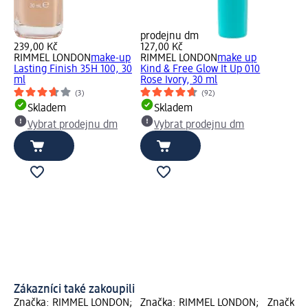
prodejnu dm
239,00 Kč
127,00 Kč
RIMMEL LONDON
make-up
RIMMEL LONDON
make up
Lasting Finish 35H 100, 30
Kind & Free Glow It Up 010
ml
Rose Ivory, 30 ml
(3)
(92)
Skladem
Skladem
Vybrat prodejnu dm
Vybrat prodejnu dm
Zákazníci také zakoupili
Značka: RIMMEL LONDON;
Značka: RIMMEL LONDON;
Značka: