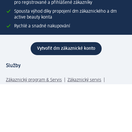
pro registrované a přihlášené zákazníky
Spousta výhod díky propojení dm zákaznického a dm
active beauty konta
Rychlé a snadné nakupování
Vytvořit dm zákaznické konto
Služby
Zákaznický program & Servis
Zákaznický servis
Odeslání & Dodání
Vrácení zboží
Společnost
O společnosti
Společenská odpovědnost
Kariéra
Press centrum