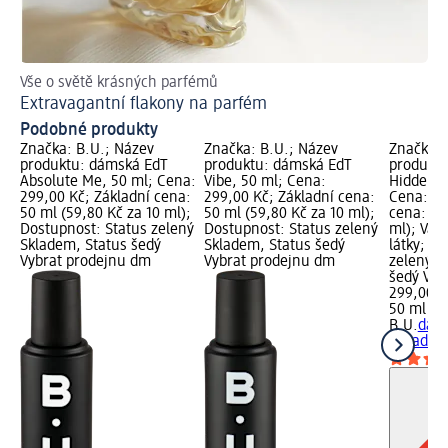
Vše o světě krásných parfémů
Tip
Extravagantní flakony na parfém
Ja
Podobné produkty
Značka: B.U.; Název
Značka: B.U.; Název
Značka: 
produktu: dámská EdT
produktu: dámská EdT
produktu
Absolute Me, 50 ml; Cena:
Vibe, 50 ml; Cena:
Hidden P
299,00 Kč; Základní cena:
299,00 Kč; Základní cena:
Cena: 29
50 ml (59,80 Kč za 10 ml);
50 ml (59,80 Kč za 10 ml);
cena: 50
Dostupnost: Status zelený
Dostupnost: Status zelený
ml); Var
Skladem, Status šedý
Skladem, Status šedý
látky; D
Vybrat prodejnu dm
Vybrat prodejnu dm
zelený S
šedý Vyb
299,00 K
50 ml (5
B.U.
dám
Paradise