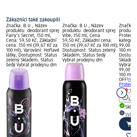
Zákazníci také zakoupili
Značka: B.U.; Název
Značka: B.U.; Název
Značka: 
produktu: deodorant sprej
produktu: deodorant sprej
produktu
Fairy's Secret, 150 ml;
Vibe, 150 ml; Cena:
Protect,
Cena: 59,50 Kč; Základní
59,50 Kč; Základní cena:
kategorie
cena: 150 ml (39,67 Kč za
150 ml (39,67 Kč za 100 ml);
99,00 Kč
100 ml); Varování: Hořlavé
Dostupnost: Status zelený
100 ml (9
látky; Dostupnost: Status
Skladem, Status šedý
Dostupno
zelený Skladem, Status
Vybrat prodejnu dm
Skladem,
šedý Vybrat prodejnu dm
Vybrat p
99,00 Kč
100 ml (9
OFF!
repe
Protect,
Upoz
Skla
Vybra