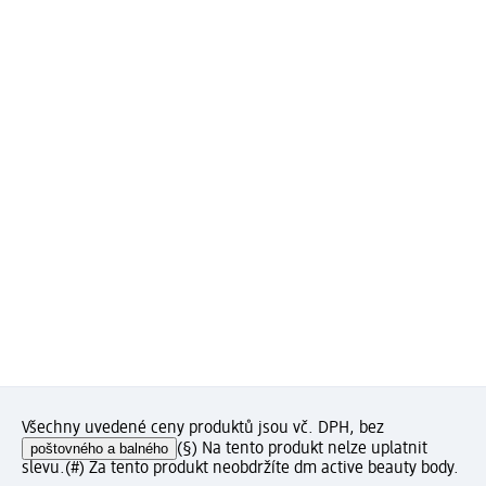
Všechny uvedené ceny produktů jsou vč. DPH, bez
poštovného a balného
(§) Na tento produkt nelze uplatnit
slevu.
(#) Za tento produkt neobdržíte dm active beauty body.