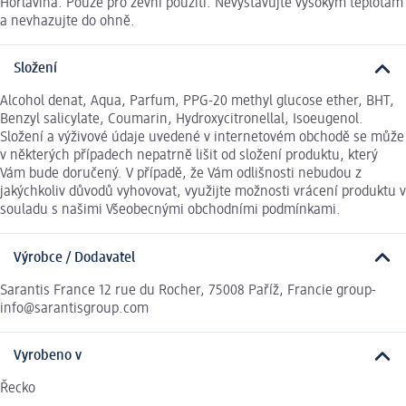
Hořlavina. Pouze pro zevní použití. Nevystavujte vysokým teplotám
a nevhazujte do ohně.
Složení
Alcohol denat, Aqua, Parfum, PPG-20 methyl glucose ether, BHT,
Benzyl salicylate, Coumarin, Hydroxycitronellal, Isoeugenol.
Složení a výživové údaje uvedené v internetovém obchodě se může
v některých případech nepatrně lišit od složení produktu, který
Vám bude doručený. V případě, že Vám odlišnosti nebudou z
jakýchkoliv důvodů vyhovovat, využijte možnosti vrácení produktu v
souladu s našimi Všeobecnými obchodními podmínkami.
Výrobce / Dodavatel
Sarantis France 12 rue du Rocher, 75008 Paříž, Francie group-
info@sarantisgroup.com
Vyrobeno v
Řecko