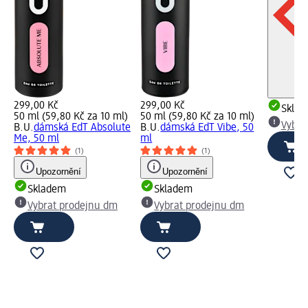
299,00 Kč
299,00 Kč
Skla
50 ml (59,80 Kč za 10 ml)
50 ml (59,80 Kč za 10 ml)
Vybra
B.U.
dámská EdT Absolute
B.U.
dámská EdT Vibe, 50
Me, 50 ml
ml
(1)
(1)
Upozornění
Upozornění
Skladem
Skladem
Vybrat prodejnu dm
Vybrat prodejnu dm