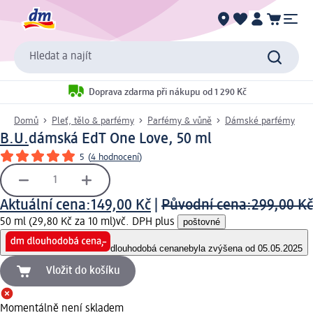
Hledat a najít
Doprava zdarma při nákupu od 1 290 Kč
Domů
Pleť, tělo & parfémy
Parfémy & vůně
Dámské parfémy
B.U.
dámská EdT One Love, 50 ml
5
(
4 hodnocení
)
Aktuální cena:
149,00 Kč
|
Původní cena:
299,00 Kč
50 ml (29,80 Kč za 10 ml)
vč. DPH plus
poštovné
dlouhodobá cena
nebyla zvýšena od 05.05.2025
Vložit do košíku
Momentálně není skladem