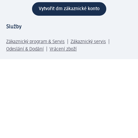
Vytvořit dm zákaznické konto
Služby
Zákaznický program & Servis
Zákaznický servis
Odeslání & Dodání
Vrácení zboží
Společnost
O společnosti
Společenská odpovědnost
Kariéra
Press centrum
Svět dm