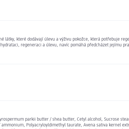
 látky, které dodávají úlevu a výživu pokožce, která potřebuje reg
drataci, regeneraci a úlevu, navíc pomáhá předcházet jejímu praská
yrospermum parkii butter / shea butter, Cetyl alcohol, Sucrose ste
monium, Polyacryloyldimethyl taurate, Avena sativa kernel extract 