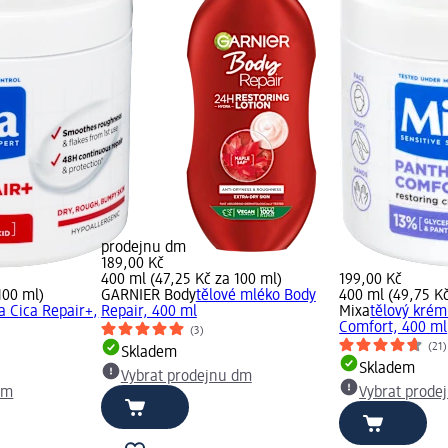
prodejnu dm
189,00 Kč
400 ml (47,25 Kč za 100 ml)
199,00 Kč
100 ml)
GARNIER Body
tělové mléko Body
400 ml (49,75 Kč
a Cica Repair+,
Repair, 400 ml
Mixa
tělový kré
Comfort, 400 ml
(3)
(21)
Skladem
Skladem
Vybrat prodejnu dm
dm
Vybrat prode