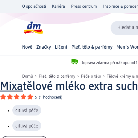
O společnosti
Kariéra
Press centrum
Inspirace & poraden
Hledat a n
Nově
Značky
Líčení
Pleť, tělo & parfémy
Men's Wor
Doprava zdarma při nákupu od 1
Domů
Pleť, tělo & parfémy
Péče o tělo
Tělové krémy & 
Mixa
tělové mléko extra such
5
(
1 hodnocení
)
citlivá péče
citlivá péče