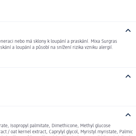
eneraci nebo má sklony k loupání a praskání. Mixa Surgras
ní a loupání a působí na snížení rizika vzniku alergií.
arate, Isopropyl palmitate, Dimethicone, Methyl glucose
/ oat kernel extract, Caprylyl glycol, Myristyl myristate, Palmic