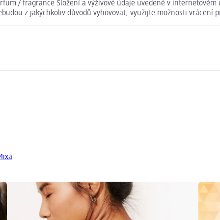
Parfum / fragrance Složení a výživové údaje uvedené v internetovém
nebudou z jakýchkoliv důvodů vyhovovat, využijte možnosti vrácen
Mixa