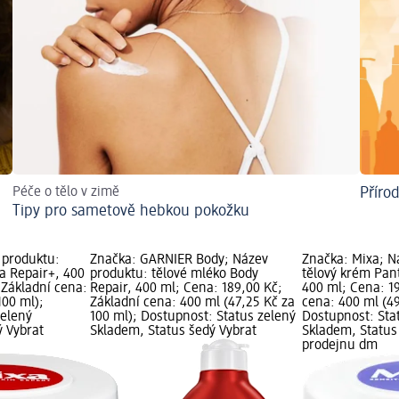
Péče o tělo v zimě
Příro
Tipy pro sametově hebkou pokožku
 produktu:
Značka: GARNIER Body; Název
Značka: Mixa; N
a Repair+, 400
produktu: tělové mléko Body
tělový krém Pan
 Základní cena:
Repair, 400 ml; Cena: 189,00 Kč;
400 ml; Cena: 1
100 ml);
Základní cena: 400 ml (47,25 Kč za
cena: 400 ml (49
zelený
100 ml); Dostupnost: Status zelený
Dostupnost: Sta
ý Vybrat
Skladem, Status šedý Vybrat
Skladem, Status
prodejnu dm