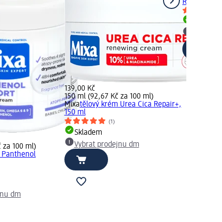
Repair, 400
Skladem
Vybrat p
139,00 Kč
150 ml (92,67 Kč za 100 ml)
Mixa
tělový krém Urea Cica Repair+,
150 ml
(1)
Skladem
Vybrat prodejnu dm
 za 100 ml)
m Panthenol
jnu dm