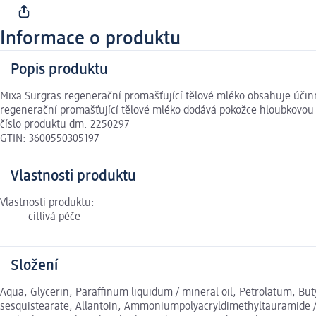
Informace o produktu
Popis produktu
Mixa Surgras regenerační promašťující tělové mléko obsahuje účinné
regenerační promašťující tělové mléko dodává pokožce hloubkovou hy
číslo produktu dm: 2250297
GTIN: 3600550305197
Vlastnosti produktu
Vlastnosti produktu:
citlivá péče
Složení
Aqua, Glycerin, Paraffinum liquidum / mineral oil, Petrolatum, But
sesquistearate, Allantoin, Ammoniumpolyacryldimethyltauramide / am