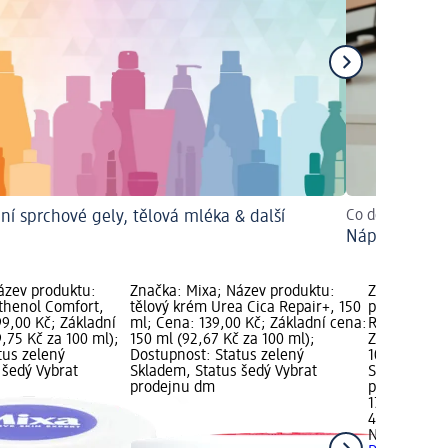
dní sprchové gely, tělová mléka & další
Co dělat, aby 
Nápady pro h
ázev produktu:
Značka: Mixa; Název produktu:
Značka: Ne
thenol Comfort,
tělový krém Urea Cica Repair+, 150
produktu: t
99,00 Kč; Základní
ml; Cena: 139,00 Kč; Základní cena:
Repair, 400
,75 Kč za 100 ml);
150 ml (92,67 Kč za 100 ml);
Základní ce
tus zelený
Dostupnost: Status zelený
100 ml); Do
 šedý Vybrat
Skladem, Status šedý Vybrat
Skladem, St
prodejnu dm
prodejnu d
179,00 Kč
400 ml (44,
Neutrogena