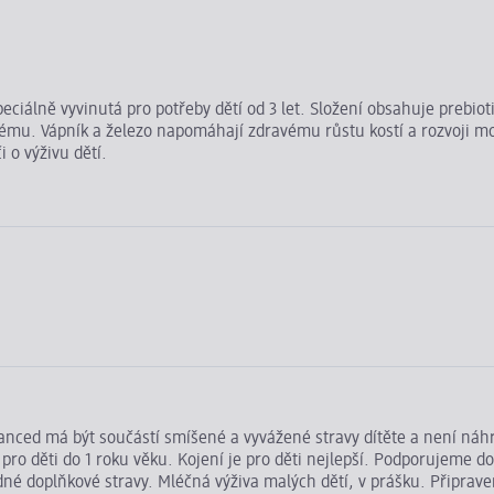
ciálně vyvinutá pro potřeby dětí od 3 let. Složení obsahuje prebio
ystému. Vápník a železo napomáhají zdravému růstu kostí a rozvoji 
o výživu dětí.
vanced má být součástí smíšené a vyvážené stravy dítěte a není náh
o děti do 1 roku věku. Kojení je pro děti nejlepší. Podporujeme do
né doplňkové stravy. Mléčná výživa malých dětí, v prášku. Připraven