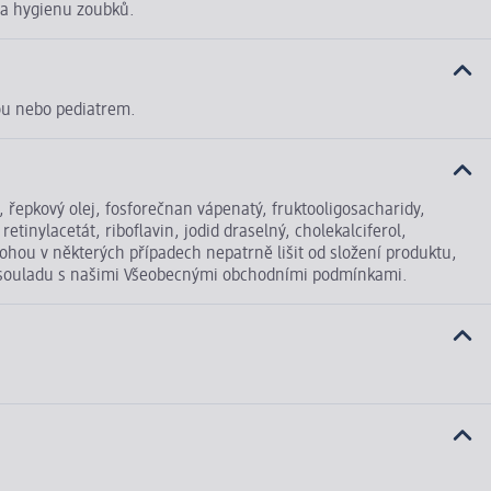
 na hygienu zoubků.
kou nebo pediatrem.
 řepkový olej, fosforečnan vápenatý, fruktooligosacharidy,
etinylacetát, riboflavin, jodid draselný, cholekalciferol,
hou v některých případech nepatrně lišit od složení produktu,
 v souladu s našimi Všeobecnými obchodními podmínkami.