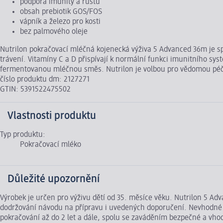
podpora imunity a růstu
obsah prebiotik GOS/FOS
vápník a železo pro kosti
bez palmového oleje
Nutrilon pokračovací mléčná kojenecká výživa 5 Advanced 36m je spe
trávení. Vitamíny C a D přispívají k normální funkci imunitního s
fermentovanou mléčnou směs. Nutrilon je volbou pro vědomou péči 
číslo produktu dm: 2127271
GTIN: 5391522475502
Vlastnosti produktu
Typ produktu:
Pokračovací mléko
Důležité upozornění
Výrobek je určen pro výživu dětí od 35. měsíce věku. Nutrilon 5 Ad
dodržování návodu na přípravu i uvedených doporučení. Nevhodné pr
pokračování až do 2 let a dále, spolu se zaváděním bezpečné a vhod