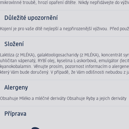
mikrovlnné troubě, hrozí opaření dítěte. Nikdy nepřidávejte do výž
Důležité upozornění
Kojení je pro vaše dítě nejlepší a nejpřirozenější výživou. Před po
Složení
Laktóza (z MLÉKA), galaktooligosacharidy (z MLÉKA), koncentrát syr
uhličitan vápenatý, RYBÍ olej, kyselina L-askorbová, emulgátor (leciti
kyanokobalamin. Věnujte prosím, pozornost informacím o alergenec
který Vám bude doručený. V případě, že Vám odlišnosti nebudou z 
Alergeny
Obsahuje Mléko a mléčné deriváty Obsahuje Ryby a jejich deriváty
Příprava