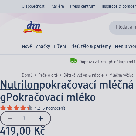
O společnosti
Kariéra
Press centrum
Inspirace & poraden
Hledat a n
Nově
Značky
Líčení
Pleť, tělo & parfémy
Men's Wor
Doprava zdarma při nákupu od 1
Domů
Péče o dítě
Dětská výživa & nápoje
Mléčná výživa
Nutrilon
pokračovací mléčná
g
Pokračovací mléko
4.2
(
5 hodnocení
)
419,00 Kč