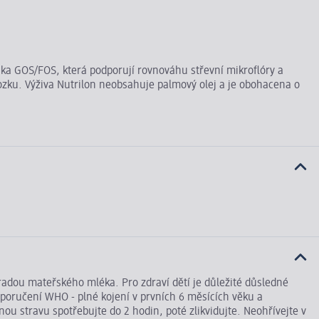
tika GOS/FOS, která podporují rovnováhu střevní mikroflóry a
mozku. Výživa Nutrilon neobsahuje palmový olej a je obohacena o
radou mateřského mléka. Pro zdraví dětí je důležité důsledné
poručení WHO - plné kojení v prvních 6 měsících věku a
ou stravu spotřebujte do 2 hodin, poté zlikvidujte. Neohřívejte v