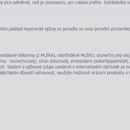
ivy více odměrek, než je stanoveno, ani cokoliv jiného. Dohlédněte
užitím jakékoli kojenecké výživy se poraďte se svou porodní asistent
ovátkové bílkoviny (z MLÉKA), odstředěné MLÉKO, slunečnicový olej,
ny - slunečnicový), síran železnatý, antioxidant (askorbylpalmitát), r
h. Složení a výživové údaje uvedené v internetovém obchodě se mo
jakýchkoliv důvodů vyhovovat, využijte možnosti vrácení produktu