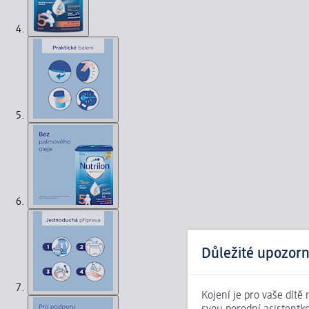
Důležité upozorn
Kojení je pro vaše dítě