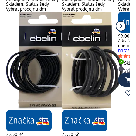
Skladem, Status šedý
Skladem, Status šedý
Skladem,
Vybrat prodejnu dm
Vybrat prodejnu dm
Vybrat p
99,00 Kč
4 ks (24,
ebelin
gu
nařasené
Skla
Vybra
75,50 Kč
75,50 Kč