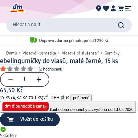
Hledat a najít
Doprava zdarma při nákupu od 1 290 Kč
Domů
Vlasová kosmetika
Vlasové příslušenství
Gumičky
ebelin
gumičky do vlasů, malé černé, 15 ks
1
(
2 hodnocení
)
65,50 Kč
15 ks (4,37 Kč za 1 ks)
vč. DPH plus
poštovné
dlouhodobá cena
nebyla zvýšena od 13.05.2026
Vložit do košíku
Skladem