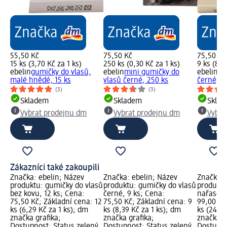
55,50 Kč
75,50 Kč
75,50 Kč
15 ks (3,70 Kč za 1 ks)
250 ks (0,30 Kč za 1 ks)
9 ks (8,3
ebelin
gumičky do vlasů,
ebelin
mini gumičky do
ebelin
gu
malé hnědé, 15 ks
vlasů černé, 250 ks
černé, 9
(3)
(3)
Skladem
Skladem
Skla
Vybrat prodejnu dm
Vybrat prodejnu dm
Vybra
Zákazníci také zakoupili
Značka: ebelin; Název
Značka: ebelin; Název
Značka: 
produktu: gumičky do vlasů
produktu: gumičky do vlasů
produktu
bez kovu, 12 ks; Cena:
černé, 9 ks; Cena:
nařasené
75,50 Kč; Základní cena: 12
75,50 Kč; Základní cena: 9
99,00 Kč
ks (6,29 Kč za 1 ks); dm
ks (8,39 Kč za 1 ks); dm
ks (24,75
značka grafika;
značka grafika;
značka g
Dostupnost: Status zelený
Dostupnost: Status zelený
Dostupno