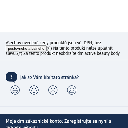
Všechny uvedené ceny produktů jsou vč. DPH, bez
poštovného a balného
(§) Na tento produkt nelze uplatnit
slevu.
(#) Za tento produkt neobdržíte dm active beauty body.
Jak se Vám líbí tato stránka?
Moje dm zákaznické konto: Zaregistrujte se nyní a
získejte výhody