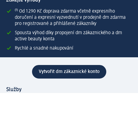
⁽¹⁾ Od 1 290 Kč doprava zdarma včetně expresního
doručení a expresní vyzvednutí v prodejně dm zdarma
pro registrované a přihlášené zákazníky
Spousta výhod díky propojení dm zákaznického a dm
active beauty konta
Rychlé a snadné nakupování
Vytvořit dm zákaznické konto
Služby
Zákaznický program & Servis
Zákaznický servis
Odeslání & Dodání
Vrácení zboží
Společnost