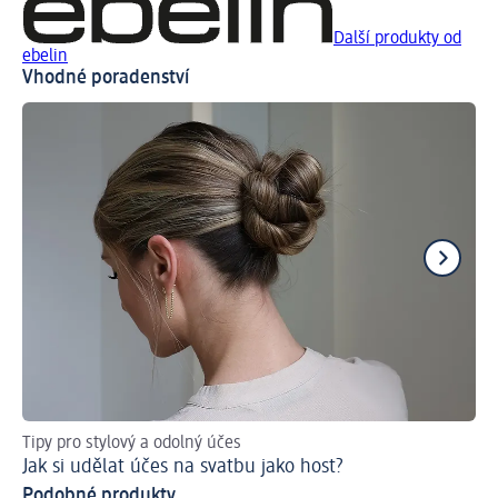
Další produkty od
ebelin
Vhodné poradenství
Tipy pro stylový a odolný účes
Ti
Jak si udělat účes na svatbu jako host?
Ja
Podobné produkty