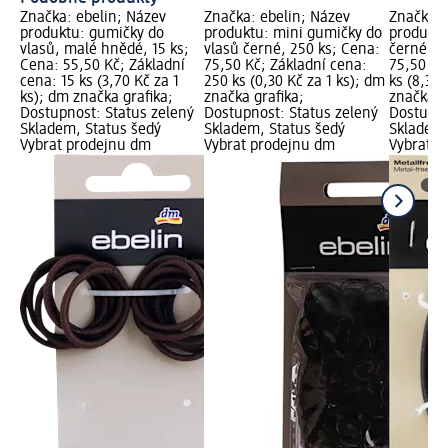
Značka: ebelin; Název
Značka: ebelin; Název
Značka: 
produktu: gumičky do
produktu: mini gumičky do
produktu
vlasů, malé hnědé, 15 ks;
vlasů černé, 250 ks; Cena:
černé, 9
Cena: 55,50 Kč; Základní
75,50 Kč; Základní cena:
75,50 Kč
cena: 15 ks (3,70 Kč za 1
250 ks (0,30 Kč za 1 ks); dm
ks (8,39 
ks); dm značka grafika;
značka grafika;
značka g
Dostupnost: Status zelený
Dostupnost: Status zelený
Dostupno
Skladem, Status šedý
Skladem, Status šedý
Skladem,
Vybrat prodejnu dm
Vybrat prodejnu dm
Vybrat p