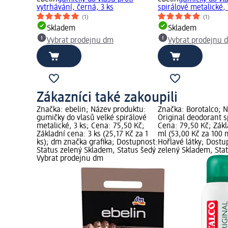
vytrhávání, černá, 3 ks
spirálové metalické, 
(1)
(1)
Skladem
Skladem
Vybrat prodejnu dm
Vybrat prodejnu 
Zákazníci také zakoupili
Značka: ebelin; Název produktu:
Značka: Borotalco; 
gumičky do vlasů velké spirálové
Original deodorant s
metalické, 3 ks; Cena: 75,50 Kč;
Cena: 79,50 Kč; Zákl
Základní cena: 3 ks (25,17 Kč za 1
ml (53,00 Kč za 100 
ks); dm značka grafika; Dostupnost:
Hořlavé látky; Dostu
Status zelený Skladem, Status šedý
zelený Skladem, Sta
Vybrat prodejnu dm