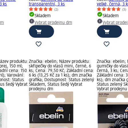
3 ks
transparentní, 3 ks
velké, černá, 3 k
(2)
(3)
Skladem
Skladem
dm
Vybrat prodejnu dm
Vybrat prode
Název produktu:
Značka: ebelin; Název produktu:
Značka: ebelin;
prej, 150 ml;
skřipečky do vlasů mini, černé, 6
gumičky do vlasů
adní cena: 150
ks; Cena: 79,50 Kč; Základní cena:
černá, 3 ks; Cen
ml); Varování:
6 ks (13,25 Kč za 1 ks); dm značka
Základní cena: 3
pnost: Status
grafika; Dostupnost: Status zelený
ks); dm značka g
tus šedý Vybrat
Skladem, Status šedý Vybrat
Status zelený S
prodejnu dm
Vybrat prodejn