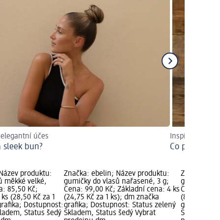
 elegantní účes
Inspirace a tipy
a sleek bun?
Co patří do s
 Název produktu:
Značka: ebelin; Název produktu:
Značka: ebe
ů měkké velké,
gumičky do vlasů nařasené, 3 g;
gumičky do 
a: 85,50 Kč;
Cena: 99,00 Kč; Základní cena: 4 ks
Cena: 75,50
 ks (28,50 Kč za 1
(24,75 Kč za 1 ks); dm značka
(8,39 Kč za 
rafika; Dostupnost:
grafika; Dostupnost: Status zelený
grafika; Do
kladem, Status šedý
Skladem, Status šedý Vybrat
Skladem, St