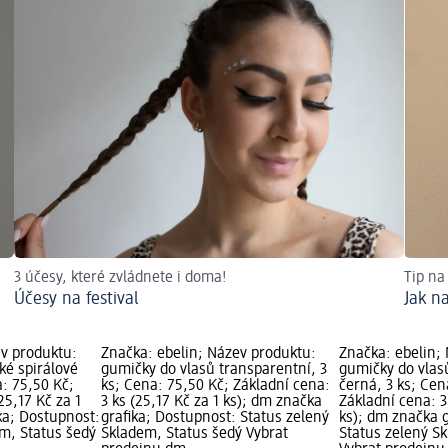
3 účesy, které zvládnete i doma!
Tip na
Účesy na festival
Jak n
ev produktu:
Značka: ebelin; Název produktu:
Značka: ebelin;
ké spirálové
gumičky do vlasů transparentní, 3
gumičky do vlas
a: 75,50 Kč;
ks; Cena: 75,50 Kč; Základní cena:
černá, 3 ks; Cen
25,17 Kč za 1
3 ks (25,17 Kč za 1 ks); dm značka
Základní cena: 3
ka; Dostupnost:
grafika; Dostupnost: Status zelený
ks); dm značka g
em, Status šedý
Skladem, Status šedý Vybrat
Status zelený S