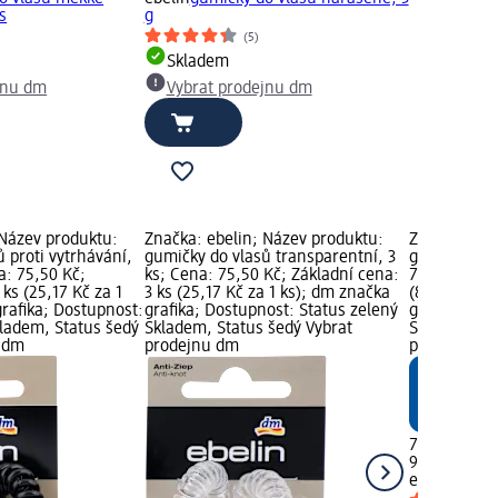
s
g
(5)
Skladem
jnu dm
Vybrat prodejnu dm
 Název produktu:
Značka: ebelin; Název produktu:
Značka: ebe
 proti vytrhávání,
gumičky do vlasů transparentní, 3
gumičky hně
a: 75,50 Kč;
ks; Cena: 75,50 Kč; Základní cena:
75,50 Kč; Zá
 ks (25,17 Kč za 1
3 ks (25,17 Kč za 1 ks); dm značka
(8,39 Kč za 
rafika; Dostupnost:
grafika; Dostupnost: Status zelený
grafika; Do
kladem, Status šedý
Skladem, Status šedý Vybrat
Skladem, St
u dm
prodejnu dm
prodejnu d
75,50 Kč
9 ks (8,39 Kč
ebelin
gumič