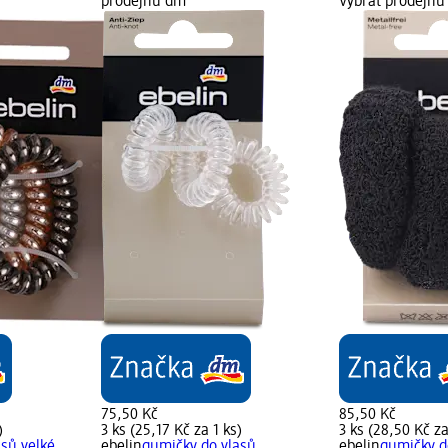
prodejnu dm
Vybrat prodejn
75,50 Kč
85,50 Kč
)
3 ks (25,17 Kč za 1 ks)
3 ks (28,50 Kč za
asů velké
ebelin
gumičky do vlasů
ebelin
gumičky d