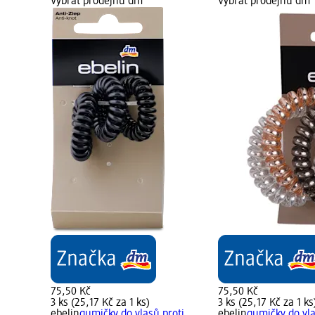
Vybrat prodejnu dm
Vybrat prodejnu dm
75,50 Kč
75,50 Kč
3 ks (25,17 Kč za 1 ks)
3 ks (25,17 Kč za 1 ks
ebelin
gumičky do vlasů proti
ebelin
gumičky do vl