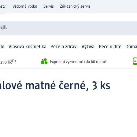
ství
Vědomá volba
Servis
Zákaznický servis
ajít
ld
Vlasová kosmetika
Péče o zdraví
Výživa
Péče o dítě
Domá
(1)
Expresní vyzvednutí do 60 minut
 290 Kč
álové matné černé, 3 ks