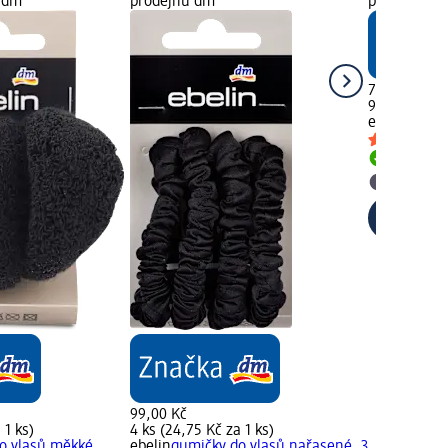
u dm
prodejnu dm
prodejnu d
75,50 Kč
9 ks (8,39 Kč
ebelin
gumič
Skladem
Vybrat p
99,00 Kč
 1 ks)
4 ks (24,75 Kč za 1 ks)
o vlasů měkké
ebelin
gumičky do vlasů nařasené, 3