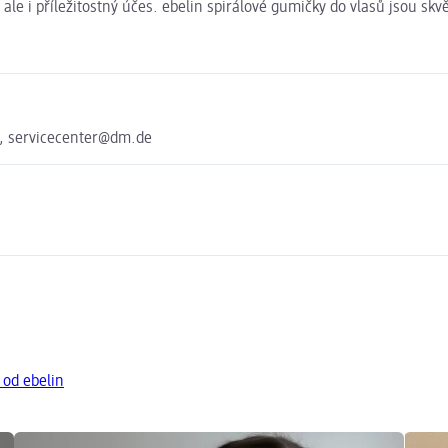
le i příležitostný účes. ebelin spirálové gumičky do vlasů jsou skv
e, servicecenter@dm.de
 od ebelin