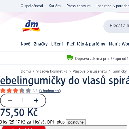
O společnosti
Kariéra
Press centrum
Inspirace & poraden
Hledat a n
Nově
Značky
Líčení
Pleť, tělo & parfémy
Men's Wor
Doprava zdarma při nákupu od 1
Domů
Vlasová kosmetika
Vlasové příslušenství
Gumičky
ebelin
gumičky do vlasů spir
3.3
(
3 hodnocení
)
75,50 Kč
3 ks (25,17 Kč za 1 ks)
vč. DPH plus
poštovné