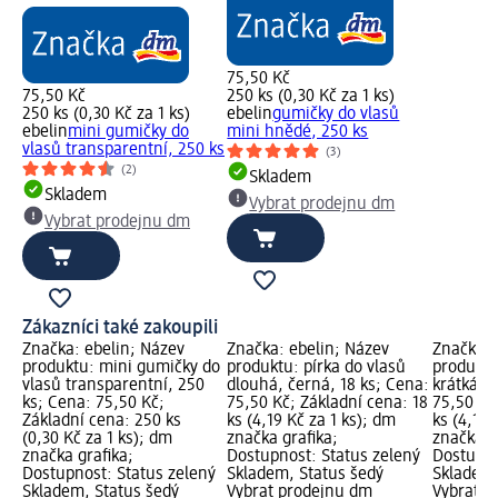
75,50 Kč
75,50 Kč
250 ks (0,30 Kč za 1 ks)
250 ks (0,30 Kč za 1 ks)
ebelin
gumičky do vlasů
ebelin
mini gumičky do
mini hnědé, 250 ks
vlasů transparentní, 250 ks
(3)
(2)
Skladem
Skladem
Vybrat prodejnu dm
Vybrat prodejnu dm
Zákazníci také zakoupili
Značka: ebelin; Název
Značka: ebelin; Název
Značka: 
produktu: mini gumičky do
produktu: pírka do vlasů
produktu
vlasů transparentní, 250
dlouhá, černá, 18 ks; Cena:
krátká, č
ks; Cena: 75,50 Kč;
75,50 Kč; Základní cena: 18
75,50 Kč
Základní cena: 250 ks
ks (4,19 Kč za 1 ks); dm
ks (4,19 
(0,30 Kč za 1 ks); dm
značka grafika;
značka g
značka grafika;
Dostupnost: Status zelený
Dostupno
Dostupnost: Status zelený
Skladem, Status šedý
Skladem,
Skladem, Status šedý
Vybrat prodejnu dm
Vybrat p