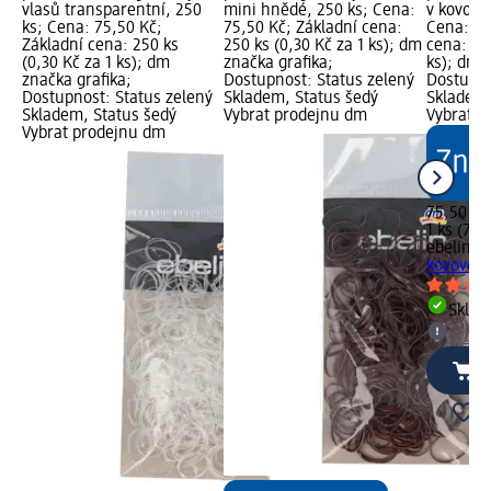
vlasů transparentní, 250
mini hnědé, 250 ks; Cena:
v kovové 
ks; Cena: 75,50 Kč;
75,50 Kč; Základní cena:
Cena: 75
Základní cena: 250 ks
250 ks (0,30 Kč za 1 ks); dm
cena: 1 k
(0,30 Kč za 1 ks); dm
značka grafika;
ks); dm 
značka grafika;
Dostupnost: Status zelený
Dostupno
Dostupnost: Status zelený
Skladem, Status šedý
Skladem,
Skladem, Status šedý
Vybrat prodejnu dm
Vybrat p
Vybrat prodejnu dm
75,50 Kč
1 ks (75,
ebelin
se
kovové kr
Skla
Vybra