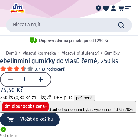
Hledat a najít
Doprava zdarma při nákupu od 1 290 Kč
Domů
Vlasová kosmetika
Vlasové příslušenství
Gumičky
ebelin
mini gumičky do vlasů černé, 250 ks
3.7
(
3 hodnocení
)
75,50 Kč
250 ks (0,30 Kč za 1 ks)
vč. DPH plus
poštovné
dlouhodobá cena
nebyla zvýšena od 13.05.2026
Vložit do košíku
Skladem