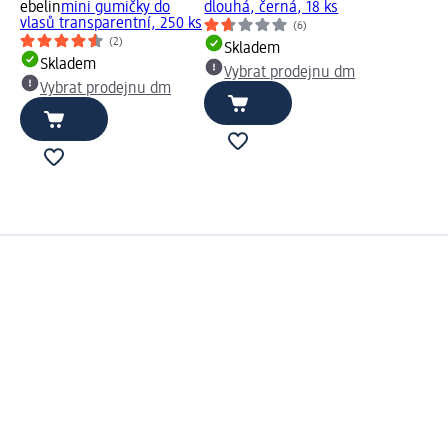
ebelin
mini gumičky do
dlouhá, černá, 18 ks
vlasů transparentní, 250 ks
(6)
(2)
Skladem
Skladem
Vybrat prodejnu dm
Vybrat prodejnu dm