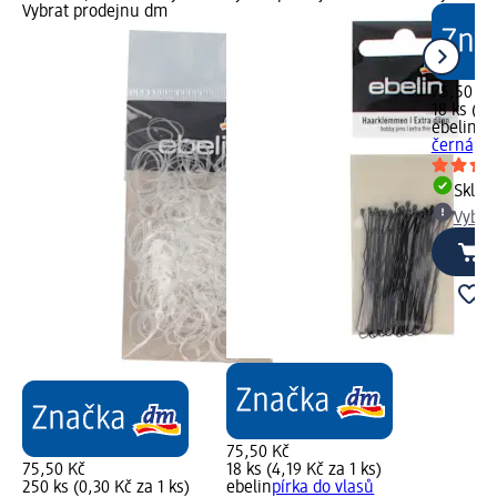
Vybrat prodejnu dm
75,50 Kč
18 ks (4,
ebelin
pí
černá, 18
Skla
Vybra
75,50 Kč
75,50 Kč
18 ks (4,19 Kč za 1 ks)
250 ks (0,30 Kč za 1 ks)
ebelin
pírka do vlasů