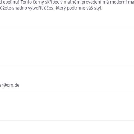
od ebelinu! Tento černý skřipec v matném provedení má moderní mat
ůžete snadno vytvořit účes, který podtrhne váš styl.
ter@dm.de