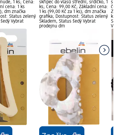
 nude, 1 ks; Cena:
skřipec do vlasů střední, srdíčko, 1
skřipec do v
ní cena: 1 ks
ks; Cena: 99,00 Kč; Základní cena:
černý, 1 ks;
s); dm značka
1 ks (99,00 Kč za 1 ks); dm značka
Základní cen
ost: Status zelený
grafika; Dostupnost: Status zelený
ks); dm zna
 šedý Vybrat
Skladem, Status šedý Vybrat
Status zele
prodejnu dm
Vybrat pro