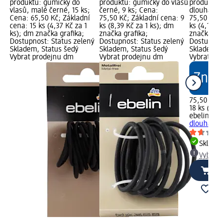
produktu: gumičky do
produktu: gumičky do vlasů
produktu
vlasů, malé černé, 15 ks;
černé, 9 ks; Cena:
dlouhá, 
Cena: 65,50 Kč; Základní
75,50 Kč; Základní cena: 9
75,50 Kč
cena: 15 ks (4,37 Kč za 1
ks (8,39 Kč za 1 ks); dm
ks (4,19 
ks); dm značka grafika;
značka grafika;
značka g
Dostupnost: Status zelený
Dostupnost: Status zelený
Dostupno
Skladem, Status šedý
Skladem, Status šedý
Skladem,
Vybrat prodejnu dm
Vybrat prodejnu dm
Vybrat p
75,50 Kč
18 ks (4,
ebelin
pí
dlouhá, 
Skla
Vybra