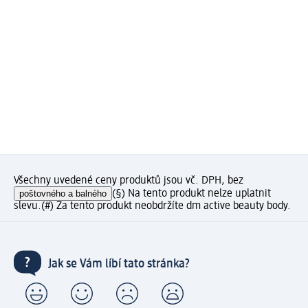
Všechny uvedené ceny produktů jsou vč. DPH, bez
poštovného a balného
(§) Na tento produkt nelze uplatnit
slevu.
(#) Za tento produkt neobdržíte dm active beauty body.
Jak se Vám líbí tato stránka?