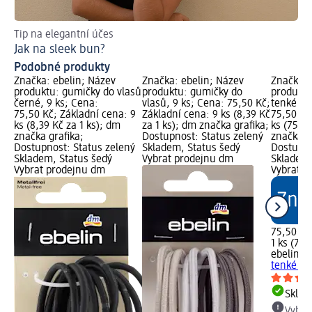
Tip na elegantní účes
3 ú
Jak na sleek bun?
Úč
Podobné produkty
Značka: ebelin; Název
Značka: ebelin; Název
Značka: 
produktu: gumičky do vlasů
produktu: gumičky do
produktu
černé, 9 ks; Cena:
vlasů, 9 ks; Cena: 75,50 Kč;
tenké hn
75,50 Kč; Základní cena: 9
Základní cena: 9 ks (8,39 Kč
75,50 Kč
ks (8,39 Kč za 1 ks); dm
za 1 ks); dm značka grafika;
ks (75,50
značka grafika;
Dostupnost: Status zelený
značka g
Dostupnost: Status zelený
Skladem, Status šedý
Dostupno
Skladem, Status šedý
Vybrat prodejnu dm
Skladem,
Vybrat prodejnu dm
Vybrat p
75,50 Kč
1 ks (75,
ebelin
gu
tenké hn
Skla
Vybra