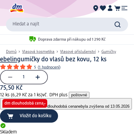
Hledat a najít
Doprava zdarma při nákupu od 1 290 Kč
Domů
Vlasová kosmetika
Vlasové příslušenství
Gumičky
ebelin
gumičky do vlasů bez kovu, 12 ks
5
(
1 hodnocení
)
75,50 Kč
12 ks (6,29 Kč za 1 ks)
vč. DPH plus
poštovné
dlouhodobá cena
nebyla zvýšena od 13.05.2026
Vložit do košíku
Skladem