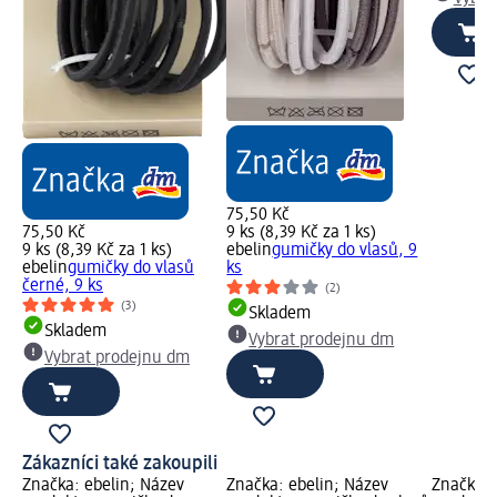
75,50 Kč
75,50 Kč
9 ks (8,39 Kč za 1 ks)
9 ks (8,39 Kč za 1 ks)
ebelin
gumičky do vlasů, 9
ebelin
gumičky do vlasů
ks
černé, 9 ks
(2)
(3)
Skladem
Skladem
Vybrat prodejnu dm
Vybrat prodejnu dm
Zákazníci také zakoupili
Značka: ebelin; Název
Značka: ebelin; Název
Značka: 