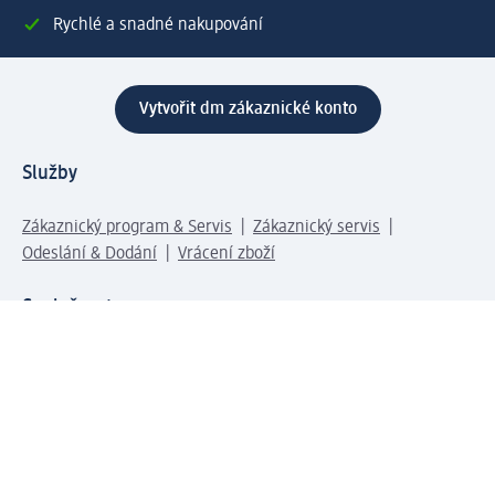
Rychlé a snadné nakupování
Vytvořit dm zákaznické konto
Služby
Zákaznický program & Servis
Zákaznický servis
Odeslání & Dodání
Vrácení zboží
Společnost
O společnosti
Společenská odpovědnost
Kariéra
Press centrum
Svět dm