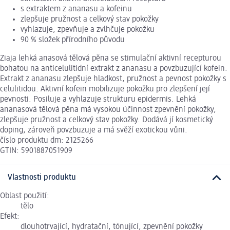
s extraktem z ananasu a kofeinu
zlepšuje pružnost a celkový stav pokožky
vyhlazuje, zpevňuje a zvlhčuje pokožku
90 % složek přírodního původu
Ziaja lehká anasová tělová pěna se stimulační aktivní recepturou
bohatou na anticelulitidní extrakt z ananasu a povzbuzující kofein.
Extrakt z ananasu zlepšuje hladkost, pružnost a pevnost pokožky s
celulitidou. Aktivní kofein mobilizuje pokožku pro zlepšení její
pevnosti. Posiluje a vyhlazuje strukturu epidermis. Lehká
ananasová tělová pěna má vysokou účinnost zpevnění pokožky,
zlepšuje pružnost a celkový stav pokožky. Dodává jí kosmetický
doping, zároveň povzbuzuje a má svěží exotickou vůni.
číslo produktu dm: 2125266
GTIN: 5901887051909
Vlastnosti produktu
Oblast použití:
tělo
Efekt:
dlouhotrvající, hydratační, tónující, zpevnění pokožky