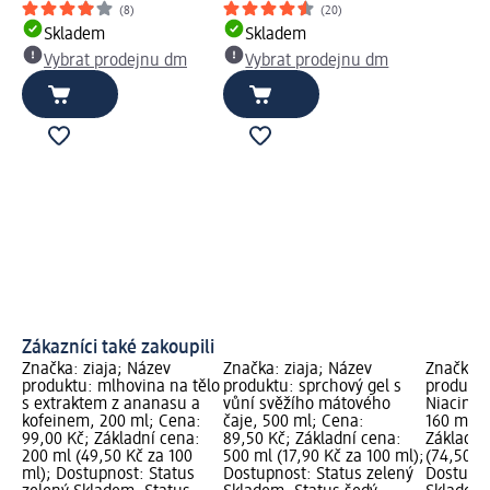
(8)
(20)
Skladem
Skladem
Vybrat prodejnu dm
Vybrat prodejnu dm
Zákazníci také zakoupili
Značka: ziaja; Název
Značka: ziaja; Název
Značka: 
produktu: mlhovina na tělo
produktu: sprchový gel s
produktu
s extraktem z ananasu a
vůní svěžího mátového
Niacinam
kofeinem, 200 ml; Cena:
čaje, 500 ml; Cena:
160 ml; 
99,00 Kč; Základní cena:
89,50 Kč; Základní cena:
Základní
200 ml (49,50 Kč za 100
500 ml (17,90 Kč za 100 ml);
(74,50 Kč
ml); Dostupnost: Status
Dostupnost: Status zelený
Dostupno