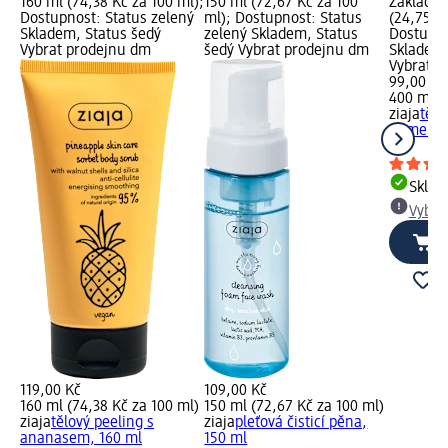
160 ml (74,38 Kč za 100 ml);
150 ml (72,67 Kč za 100
Základní
Dostupnost: Status zelený
ml); Dostupnost: Status
(24,75 Kč
Skladem, Status šedý
zelený Skladem, Status
Dostupno
Vybrat prodejnu dm
šedý Vybrat prodejnu dm
Skladem,
Vybrat p
99,00 Kč
400 ml (
ziaja
tělo
Pomeran
ml
Skla
Vybra
119,00 Kč
109,00 Kč
160 ml (74,38 Kč za 100 ml)
150 ml (72,67 Kč za 100 ml)
ziaja
tělový peeling s
ziaja
pleťová čisticí pěna,
ananasem, 160 ml
150 ml