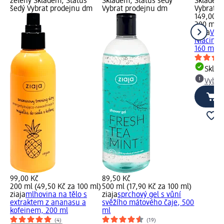
zelený Skladem, Status
Skladem, Status šedý
Skladem,
šedý Vybrat prodejnu dm
Vybrat prodejnu dm
Vybrat p
149,00 K
200 ml (
ziaja
Vit
Niacinam
160 ml
Skla
Vybra
99,00 Kč
89,50 Kč
200 ml (49,50 Kč za 100 ml)
500 ml (17,90 Kč za 100 ml)
ziaja
mlhovina na tělo s
ziaja
sprchový gel s vůní
extraktem z ananasu a
svěžího mátového čaje, 500
kofeinem, 200 ml
ml
(4)
(19)