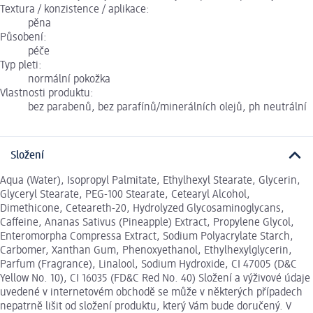
Textura / konzistence / aplikace:
pěna
Působení:
péče
Typ pleti:
normální pokožka
Vlastnosti produktu:
bez parabenů, bez parafínů/minerálních olejů, ph neutrální
Složení
Aqua (Water), Isopropyl Palmitate, Ethylhexyl Stearate, Glycerin,
Glyceryl Stearate, PEG-100 Stearate, Cetearyl Alcohol,
Dimethicone, Ceteareth-20, Hydrolyzed Glycosaminoglycans,
Caffeine, Ananas Sativus (Pineapple) Extract, Propylene Glycol,
Enteromorpha Compressa Extract, Sodium Polyacrylate Starch,
Carbomer, Xanthan Gum, Phenoxyethanol, Ethylhexylglycerin,
Parfum (Fragrance), Linalool, Sodium Hydroxide, CI 47005 (D&C
Yellow No. 10), CI 16035 (FD&C Red No. 40) Složení a výživové údaje
uvedené v internetovém obchodě se může v některých případech
nepatrně lišit od složení produktu, který Vám bude doručený. V