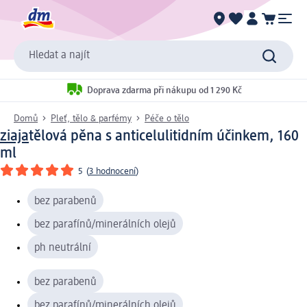
Hledat a najít
Doprava zdarma při nákupu od 1 290 Kč
Domů
Pleť, tělo & parfémy
Péče o tělo
ziaja
tělová pěna s anticelulitidním účinkem, 160
ml
5
(
3 hodnocení
)
bez parabenů
bez parafínů/minerálních olejů
ph neutrální
bez parabenů
bez parafínů/minerálních olejů