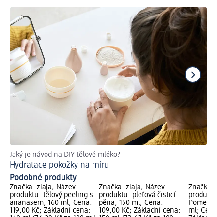
Jaký je návod na DIY tělové mléko?
Peč
Hydratace pokožky na míru
Ja
Podobné produkty
Značka: ziaja; Název
Značka: ziaja; Název
Značka: 
produktu: tělový peeling s
produktu: pleťová čisticí
produktu
ananasem, 160 ml; Cena:
pěna, 150 ml; Cena:
Pomeran
119,00 Kč; Základní cena:
109,00 Kč; Základní cena:
ml; Cena