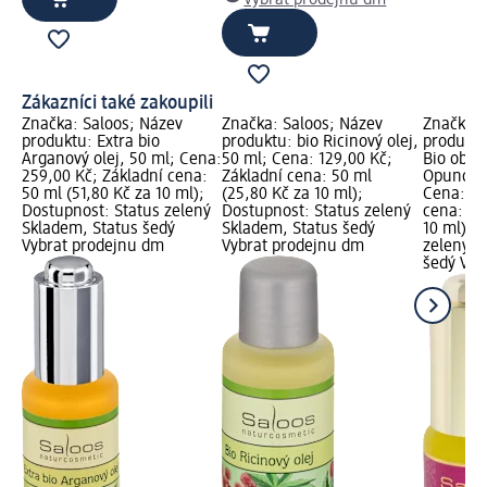
Vybrat prodejnu dm
Zákazníci také zakoupili
Značka: Saloos; Název
Značka: Saloos; Název
Značka: 
produktu: Extra bio
produktu: bio Ricinový olej,
produktu
Arganový olej, 50 ml; Cena:
50 ml; Cena: 129,00 Kč;
Bio oblič
259,00 Kč; Základní cena:
Základní cena: 50 ml
Opuncie 
50 ml (51,80 Kč za 10 ml);
(25,80 Kč za 10 ml);
Cena: 24
Dostupnost: Status zelený
Dostupnost: Status zelený
cena: 20
Skladem, Status šedý
Skladem, Status šedý
10 ml); 
Vybrat prodejnu dm
Vybrat prodejnu dm
zelený S
šedý Vyb