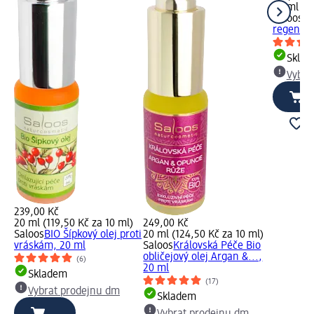
20 ml (1
Saloos
bi
regenera
Skla
Vybra
239,00 Kč
20 ml (119,50 Kč za 10 ml)
249,00 Kč
Saloos
BIO Šípkový olej proti
20 ml (124,50 Kč za 10 ml)
vráskám, 20 ml
Saloos
Královská Péče Bio
obličejový olej Argan &...,
(6)
20 ml
Skladem
(17)
Vybrat prodejnu dm
Skladem