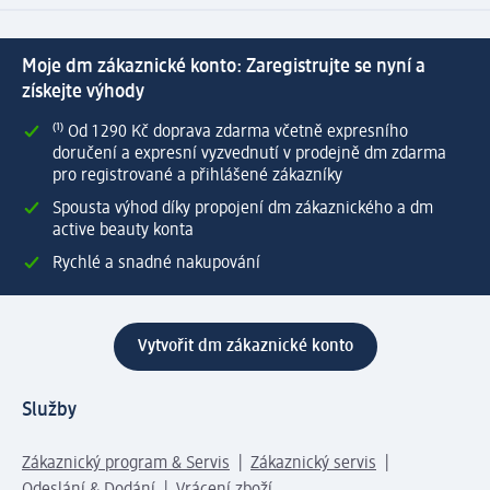
Moje dm zákaznické konto: Zaregistrujte se nyní a
získejte výhody
⁽¹⁾ Od 1 290 Kč doprava zdarma včetně expresního
doručení a expresní vyzvednutí v prodejně dm zdarma
pro registrované a přihlášené zákazníky
Spousta výhod díky propojení dm zákaznického a dm
active beauty konta
Rychlé a snadné nakupování
Vytvořit dm zákaznické konto
Služby
Zákaznický program & Servis
Zákaznický servis
Odeslání & Dodání
Vrácení zboží