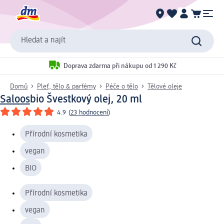
Hledat a najít
Doprava zdarma při nákupu od 1 290 Kč
Domů
Pleť, tělo & parfémy
Péče o tělo
Tělové oleje
Saloos
bio Švestkový olej, 20 ml
4.9
(
23 hodnocení
)
Přírodní kosmetika
vegan
BIO
Přírodní kosmetika
vegan