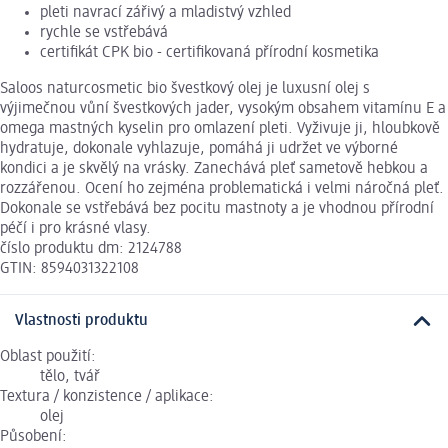
pleti navrací zářivý a mladistvý vzhled
rychle se vstřebává
certifikát CPK bio - certifikovaná přírodní kosmetika
Saloos naturcosmetic bio švestkový olej je luxusní olej s
výjimečnou vůní švestkových jader, vysokým obsahem vitamínu E a
omega mastných kyselin pro omlazení pleti. Vyživuje ji, hloubkově
hydratuje, dokonale vyhlazuje, pomáhá ji udržet ve výborné
kondici a je skvělý na vrásky. Zanechává pleť sametově hebkou a
rozzářenou. Ocení ho zejména problematická i velmi náročná pleť.
Dokonale se vstřebává bez pocitu mastnoty a je vhodnou přírodní
péčí i pro krásné vlasy.
číslo produktu dm: 2124788
GTIN: 8594031322108
Vlastnosti produktu
Oblast použití:
tělo, tvář
Textura / konzistence / aplikace:
olej
Působení: