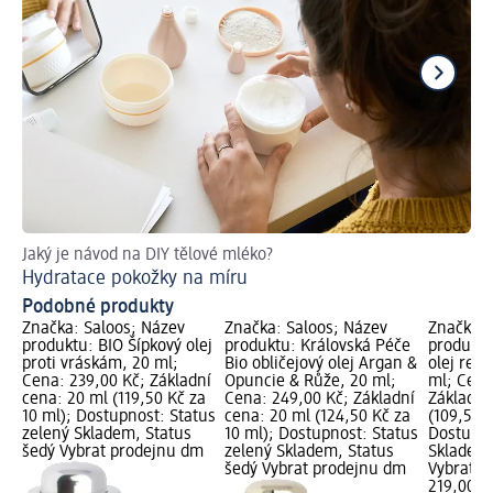
Jaký je návod na DIY tělové mléko?
Rad
Hydratace pokožky na míru
Co
Podobné produkty
Značka: Saloos; Název
Značka: Saloos; Název
Značka: 
produktu: BIO Šípkový olej
produktu: Královská Péče
produktu:
proti vráskám, 20 ml;
Bio obličejový olej Argan &
olej reg
Cena: 239,00 Kč; Základní
Opuncie & Růže, 20 ml;
ml; Cena
cena: 20 ml (119,50 Kč za
Cena: 249,00 Kč; Základní
Základní
10 ml); Dostupnost: Status
cena: 20 ml (124,50 Kč za
(109,50 K
zelený Skladem, Status
10 ml); Dostupnost: Status
Dostupno
šedý Vybrat prodejnu dm
zelený Skladem, Status
Skladem,
šedý Vybrat prodejnu dm
Vybrat p
219,00 K