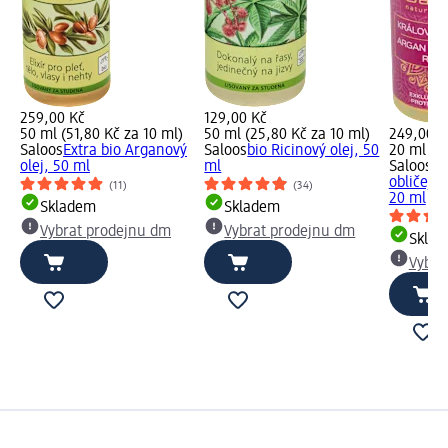
259,00 Kč
129,00 Kč
50 ml (51,80 Kč za 10 ml)
50 ml (25,80 Kč za 10 ml)
249,00 K
Saloos
Extra bio Arganový
Saloos
bio Ricinový olej, 50
20 ml (1
olej, 50 ml
ml
Saloos
Kr
obličejov
(11)
(34)
20 ml
Skladem
Skladem
Vybrat prodejnu dm
Vybrat prodejnu dm
Skla
Vybra