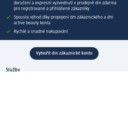
doručení a expresní vyzvednutí v prodejně dm zdarma
pro registrované a přihlášené zákazníky
Spousta výhod díky propojení dm zákaznického a dm
active beauty konta
Rychlé a snadné nakupování
Vytvořit dm zákaznické konto
Služby
Zákaznický program & Servis
Zákaznický servis
Odeslání & Dodání
Vrácení zboží
Společnost
O společnosti
Společenská odpovědnost
Kariéra
Press centrum