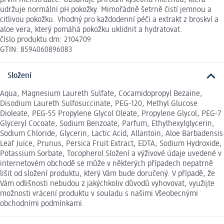
udržuje normální pH pokožky. Mimořádně šetrně čistí jemnou a
citlivou pokožku. Vhodný pro každodenní péči a extrakt z broskví a
aloe vera, který pomáhá pokožku uklidnit a hydratovat.
číslo produktu dm: 2104709
GTIN: 8594060896083
Složení
Aqua, Magnesium Laureth Sulfate, Cocamidopropyl Bezaine,
Disodium Laureth Sulfosuccinate, PEG-120, Methyl Glucose
Dioleate, PEG-55 Propylene Glycol Oleate, Propylene Glycol, PEG-7
Glyceryl Cocoate, Sodium Benzoate, Parfum, Ethylhexylglycerin,
Sodium Chloride, Glycerin, Lactic Acid, Allantoin, Aloe Barbadensis
Leaf Juice, Prunus, Persica Fruit Extract, EDTA, Sodium Hydroxide,
Potassium Sorbate, Tocopherol Složení a výživové údaje uvedené v
internetovém obchodě se může v některých případech nepatrně
lišit od složení produktu, který Vám bude doručený. V případě, že
Vám odlišnosti nebudou z jakýchkoliv důvodů vyhovovat, využijte
možnosti vrácení produktu v souladu s našimi Všeobecnými
obchodními podmínkami.