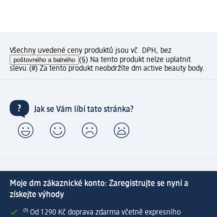
Všechny uvedené ceny produktů jsou vč. DPH, bez
poštovného a balného
(§) Na tento produkt nelze uplatnit
slevu.
(#) Za tento produkt neobdržíte dm active beauty body.
Jak se Vám líbí tato stránka?
Moje dm zákaznické konto: Zaregistrujte se nyní a
získejte výhody
⁽¹⁾ Od 1 290 Kč doprava zdarma včetně expresního