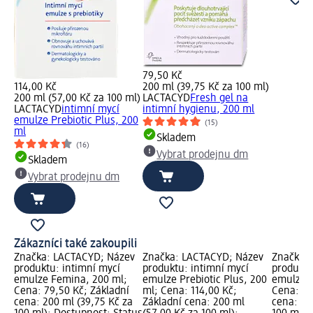
79,50 Kč
114,00 Kč
200 ml (39,75 Kč za 100 ml)
200 ml (57,00 Kč za 100 ml)
LACTACYD
Fresh gel na
LACTACYD
intimní mycí
intimní hygienu, 200 ml
emulze Prebiotic Plus, 200
(15)
ml
Skladem
(16)
Vybrat prodejnu dm
Skladem
Vybrat prodejnu dm
Zákazníci také zakoupili
Značka: LACTACYD; Název
Značka: LACTACYD; Název
Značka:
produktu: intimní mycí
produktu: intimní mycí
produktu
emulze Femina, 200 ml;
emulze Prebiotic Plus, 200
emulze F
Cena: 79,50 Kč; Základní
ml; Cena: 114,00 Kč;
Cena: 18
cena: 200 ml (39,75 Kč za
Základní cena: 200 ml
cena: 40