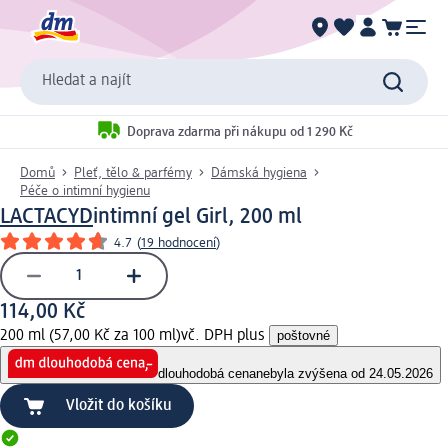
Hledat a najít
Doprava zdarma při nákupu od 1 290 Kč
Domů
Pleť, tělo & parfémy
Dámská hygiena
Péče o intimní hygienu
LACTACYD
intimní gel Girl, 200 ml
4.7
(
19 hodnocení
)
114,00 Kč
200 ml (57,00 Kč za 100 ml)
vč. DPH plus
poštovné
dlouhodobá cena
nebyla zvýšena od 24.05.2026
Vložit do košíku