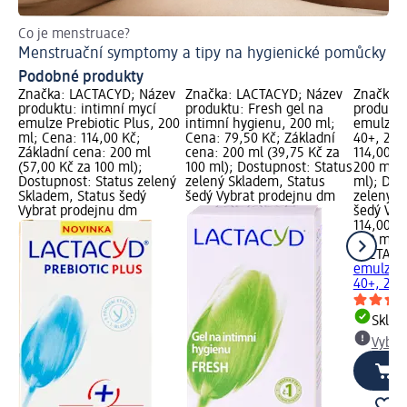
Co je menstruace?
Jak
Menstruační symptomy a tipy na hygienické pomůcky
Že
Podobné produkty
Značka: LACTACYD; Název
Značka: LACTACYD; Název
Značka:
produktu: intimní mycí
produktu: Fresh gel na
produktu
emulze Prebiotic Plus, 200
intimní hygienu, 200 ml;
emulze U
ml; Cena: 114,00 Kč;
Cena: 79,50 Kč; Základní
40+, 200
Základní cena: 200 ml
cena: 200 ml (39,75 Kč za
114,00 K
(57,00 Kč za 100 ml);
100 ml); Dostupnost: Status
200 ml (
Dostupnost: Status zelený
zelený Skladem, Status
ml); Dos
Skladem, Status šedý
šedý Vybrat prodejnu dm
zelený S
Vybrat prodejnu dm
šedý Vyb
114,00 K
200 ml (
LACTAC
emulze U
40+, 200
Skla
Vybra