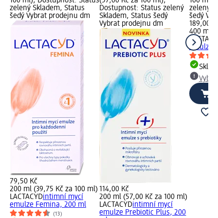
100 ml); Dostupnost: Status
(57,00 Kč za 100 ml);
100 ml);
zelený Skladem, Status
Dostupnost: Status zelený
zelený S
šedý Vybrat prodejnu dm
Skladem, Status šedý
šedý Vyb
Vybrat prodejnu dm
189,00 K
400 ml (
LACTAC
emulze 
Skla
Vybra
79,50 Kč
200 ml (39,75 Kč za 100 ml)
114,00 Kč
LACTACYD
intimní mycí
200 ml (57,00 Kč za 100 ml)
emulze Femina, 200 ml
LACTACYD
intimní mycí
emulze Prebiotic Plus, 200
(13)