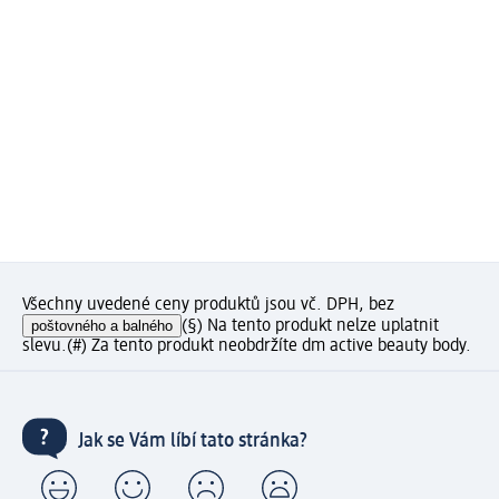
Všechny uvedené ceny produktů jsou vč. DPH, bez
poštovného a balného
(§) Na tento produkt nelze uplatnit
slevu.
(#) Za tento produkt neobdržíte dm active beauty body.
Jak se Vám líbí tato stránka?