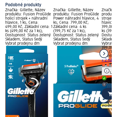
Podobné produkty
Značka: Gillette; Název
Značka: Gillette; Název
Značka: 
produktu: Fusion ProGlide
produktu: Fusion ProGlide
produktu
holicí strojek + náhradní
Power náhradní hlavice, 4
strojek 
hlavice, 1 ks; Cena:
ks; Cena: 799,00 Kč;
hlavice, 
499,00 Kč; Základní cena: 1
Základní cena: 4 ks
399,00 K
ks (499,00 Kč za 1 ks);
(199,75 Kč za 1 ks);
ks (399,0
Dostupnost: Status zelený
Dostupnost: Status zelený
Dostupno
Skladem, Status šedý
Skladem, Status šedý
Skladem,
Vybrat prodejnu dm
Vybrat prodejnu dm
Vybrat p
399,00 K
1 ks (399
Gillette
F
+ 2 náhra
Upoz
Skla
Vybra