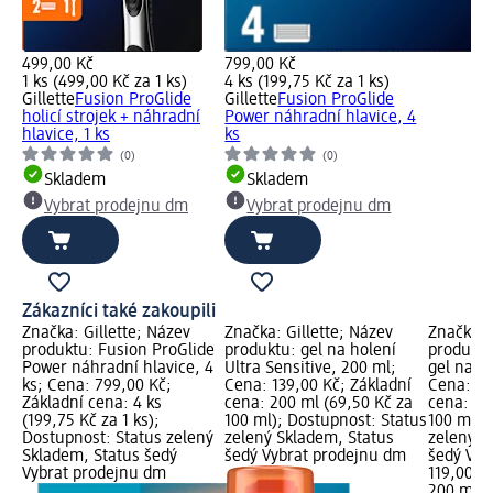
499,00 Kč
799,00 Kč
1 ks (499,00 Kč za 1 ks)
4 ks (199,75 Kč za 1 ks)
Gillette
Fusion ProGlide
Gillette
Fusion ProGlide
holicí strojek + náhradní
Power náhradní hlavice, 4
hlavice, 1 ks
ks
(0)
(0)
Skladem
Skladem
Vybrat prodejnu dm
Vybrat prodejnu dm
Zákazníci také zakoupili
Značka: Gillette; Název
Značka: Gillette; Název
Značka: 
produktu: Fusion ProGlide
produktu: gel na holení
produktu
Power náhradní hlavice, 4
Ultra Sensitive, 200 ml;
gel na h
ks; Cena: 799,00 Kč;
Cena: 139,00 Kč; Základní
Cena: 11
Základní cena: 4 ks
cena: 200 ml (69,50 Kč za
cena: 20
(199,75 Kč za 1 ks);
100 ml); Dostupnost: Status
100 ml);
Dostupnost: Status zelený
zelený Skladem, Status
zelený S
Skladem, Status šedý
šedý Vybrat prodejnu dm
šedý Vyb
Vybrat prodejnu dm
119,00 K
200 ml (