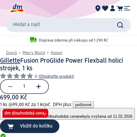
Hledat a najít
Doprava zdarma při nákupu od 1 290 Kč
Domů
Men's World
Holení
Gillette
Fusion ProGlide Power Flexball holicí
strojek, 1 ks
0
(
Ohodnoťte produkt
)
699,00 Kč
1 ks (699,00 Kč za 1 ks)
vč. DPH plus
poštovné
dlouhodobá cena
nebyla zvýšena od 11.02.2026
Vložit do košíku