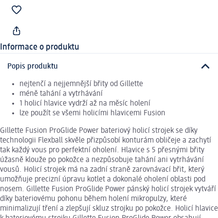
Informace o produktu
Popis produktu
nejtenčí a nejjemnější břity od Gillette
méně tahání a vytrhávání
1 holicí hlavice vydrží až na měsíc holení
lze použít se všemi holicími hlavicemi Fusion
Gillette Fusion ProGlide Power bateriový holicí strojek se díky
technologii Flexball skvěle přizpůsobí konturám obličeje a zachytí
tak každý vous pro perfektní oholení. Hlavice s 5 přesnými břity
úžasně klouže po pokožce a nezpůsobuje tahání ani vytrhávání
vousů. Holicí strojek má na zadní straně zarovnávací břit, který
umožňuje precizní úpravu kotlet a dokonalé oholení oblasti pod
nosem. Gillette Fusion ProGlide Power pánský holicí strojek vytváří
díky bateriovému pohonu během holení mikropulzy, které
minimalizují tření a zlepšují skluz strojku po pokožce. Holicí hlavice