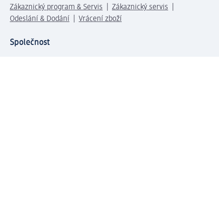
Zákaznický program & Servis
Zákaznický servis
Odeslání & Dodání
Vrácení zboží
Společnost
O společnosti
Společenská odpovědnost
Kariéra
Press centrum
Svět dm
Platební možnosti