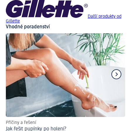
Další produkty od
Gillette
Vhodné poradenství
Příčiny a řešení
Jak
Jak řešit pupínky po holení?
Ti