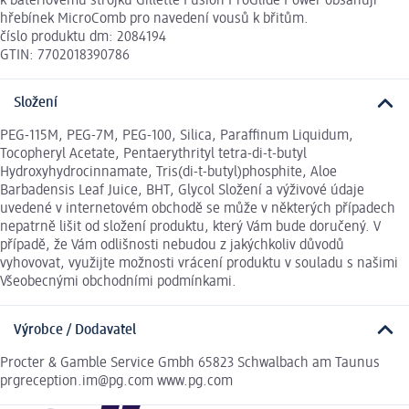
k bateriovému strojku Gillette Fusion ProGlide Power obsahují
hřebínek MicroComb pro navedení vousů k břitům.
číslo produktu dm: 2084194
GTIN: 7702018390786
Složení
PEG-115M, PEG-7M, PEG-100, Silica, Paraffinum Liquidum,
Tocopheryl Acetate, Pentaerythrityl tetra-di-t-butyl
Hydroxyhydrocinnamate, Tris(di-t-butyl)phosphite, Aloe
Barbadensis Leaf Juice, BHT, Glycol Složení a výživové údaje
uvedené v internetovém obchodě se může v některých případech
nepatrně lišit od složení produktu, který Vám bude doručený. V
případě, že Vám odlišnosti nebudou z jakýchkoliv důvodů
vyhovovat, využijte možnosti vrácení produktu v souladu s našimi
Všeobecnými obchodními podmínkami.
Výrobce / Dodavatel
Procter & Gamble Service Gmbh 65823 Schwalbach am Taunus
prgreception.im@pg.com www.pg.com