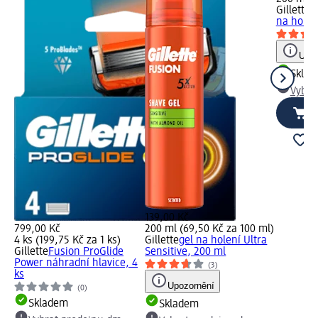
Gillette
S
na holen
Upoz
Skla
Vybra
139,00 Kč
799,00 Kč
200 ml (69,50 Kč za 100 ml)
4 ks (199,75 Kč za 1 ks)
Gillette
gel na holení Ultra
Gillette
Fusion ProGlide
Sensitive, 200 ml
Power náhradní hlavice, 4
(3)
ks
Upozornění
(0)
Skladem
Skladem