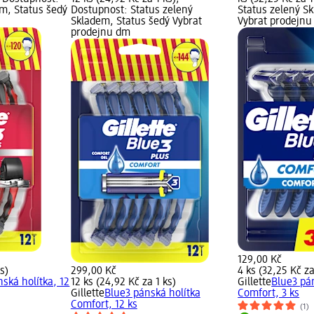
em, Status šedý
Dostupnost: Status zelený
Status zelený S
Skladem, Status šedý Vybrat
Vybrat prodejn
prodejnu dm
129,00 Kč
s)
299,00 Kč
4 ks (32,25 Kč za
ská holítka, 12
12 ks (24,92 Kč za 1 ks)
Gillette
Blue3 pá
Gillette
Blue3 pánská holítka
Comfort, 3 ks
Comfort, 12 ks
(1)