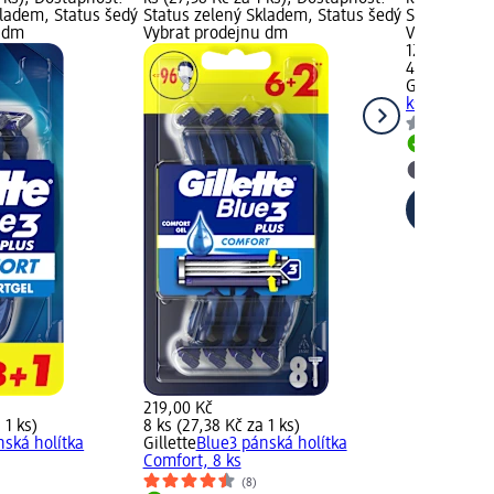
kladem, Status šedý
Status zelený Skladem, Status šedý
Status zele
u dm
Vybrat prodejnu dm
Vybrat pro
129,00 Kč
4 ks (32,25 
Gillette
Blue
ks
Skladem
Vybrat p
219,00 Kč
 1 ks)
8 ks (27,38 Kč za 1 ks)
nská holítka
Gillette
Blue3 pánská holítka
Comfort, 8 ks
(8)