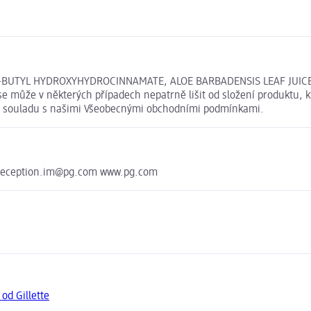
-T-BUTYL HYDROXYHYDROCINNAMATE, ALOE BARBADENSIS LEAF JUICE
e může v některých případech nepatrně lišit od složení produktu, 
u v souladu s našimi Všeobecnými obchodními podmínkami.
greception.im@pg.com www.pg.com
 od Gillette