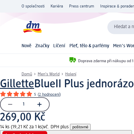
O společnosti
Kariéra
Press centrum
Inspirace & poraden
Hledat a n
Nově
Značky
Líčení
Pleť, tělo & parfémy
Men's Wor
Doprava zdarma při nákupu od 1
Domů
Men's World
Holení
Gillette
BlueII Plus jednorázo
5
(
2 hodnocení
)
269,00 Kč
14 ks (19,21 Kč za 1 ks)
vč. DPH plus
poštovné