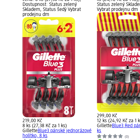
Dostupnost: Status zelený
Status zelený Sklad
Skladem, Status šedý Vybrat
Vybrat prodejnu dm
prodejnu dm
299,00 Kč
219,00 Kč
12 ks (24,92 Kč za 1 k
8 ks (27,38 Kč za 1 ks)
Gillette
Blue3 Red pán
Gillette
Blue3 pánské jednorázové
ks
holítko, 8 ks
(0)