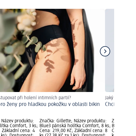
stupovat při holení intimních partií?
Jaký pánský úče
pro ženy pro hladkou pokožku v oblasti bikin
Chci zjistit ví
; Název produktu:
Značka: Gillette; Název produktu:
Značka: Gil
ítka Comfort, 3 ks;
Blue3 pánská holítka Comfort, 8 ks;
Blue3 Red pá
 Základní cena: 4
Cena: 219,00 Kč; Základní cena: 8
Cena: 129,0
1 ks); Dostupnost:
ks (27,38 Kč za 1 ks); Dostupnost:
ks (32,25 Kč