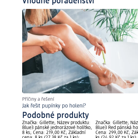
Vhodné poradenství
Příčiny a řešení
Jak řešit pupínky po holení?
Podobné produkty
Značka: Gillette; Název produktu:
Značka: Gillette; Ná
Blue3 pánské jednorázové holítko,
Blue3 Red pánská hol
8 ks; Cena: 219,00 Kč; Základní
Cena: 299,00 Kč; Zák
cena: 8 ks (27,38 Kč za 1 ks);
ks (24,92 Kč za 1 ks)