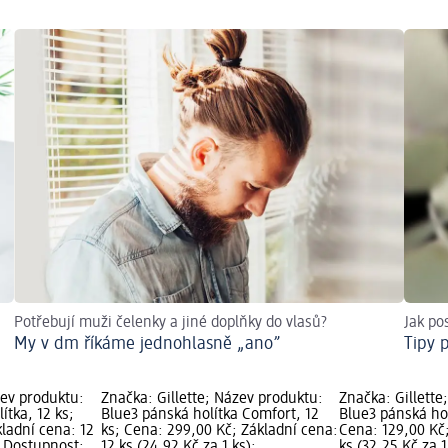
Potřebují muži čelenky a jiné doplňky do vlasů?
Jak po
My v dm říkáme jednohlasně „ano”
Tipy 
zev produktu:
Značka: Gillette; Název produktu:
Značka: Gillette
ítka, 12 ks;
Blue3 pánská holítka Comfort, 12
Blue3 pánská hol
ladní cena: 12
ks; Cena: 299,00 Kč; Základní cena:
Cena: 129,00 Kč;
; Dostupnost:
12 ks (24,92 Kč za 1 ks);
ks (32,25 Kč za 