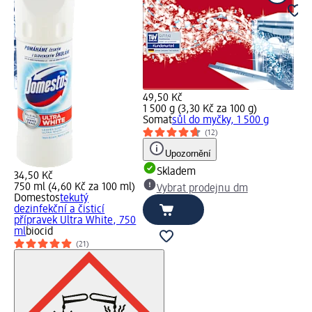
49,50 Kč
1 500 g (3,30 Kč za 100 g)
né
Somat
sůl do myčky, 1 500 g
(12)
Upozornění
Skladem
34,50 Kč
750 ml (4,60 Kč za 100 ml)
Vybrat prodejnu dm
Domestos
tekutý
dezinfekční a čisticí
přípravek Ultra White, 750
ml
biocid
(21)