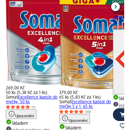
269,00 K
60 ks (4,
Somat
Ex
myčky 3
ks
269,00 Kč
50 ks (5,38 Kč za 1 ks)
379,00 Kč
Somat
Excellence kapsle do
65 ks (5,83 Kč za 1 ks)
Skla
myčky, 50 ks
Somat
Excellence kapsle do
Vybra
myčky 5 v 1, 65 ks
(1)
(30)
Upozornění
Upozornění
Skladem
Skladem