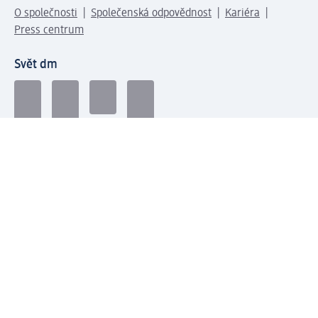
O společnosti
Společenská odpovědnost
Kariéra
Press centrum
Svět dm
Platební možnosti
Spojte se s dm