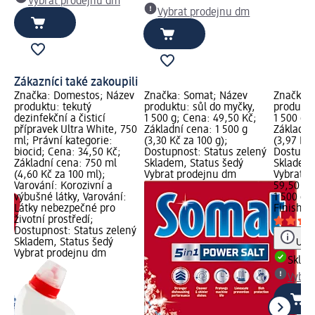
Vybrat prodejnu dm
Vybrat prodejnu dm
Zákazníci také zakoupili
Značka: Domestos; Název
Značka: Somat; Název
Značka: 
i
produktu: tekutý
produktu: sůl do myčky,
produktu
dezinfekční a čisticí
1 500 g; Cena: 49,50 Kč;
1 500 g;
 3
přípravek Ultra White, 750
Základní cena: 1 500 g
Základní
ml; Právní kategorie:
(3,30 Kč za 100 g);
(3,97 Kč 
ný
biocid; Cena: 34,50 Kč;
Dostupnost: Status zelený
Dostupno
Základní cena: 750 ml
Skladem, Status šedý
Skladem,
(4,60 Kč za 100 ml);
Vybrat prodejnu dm
Vybrat p
Varování: Korozivní a
59,50 Kč
výbušné látky, Varování:
1 500 g (
Látky nebezpečné pro
Finish
sů
životní prostředí;
Dostupnost: Status zelený
Skladem, Status šedý
Upoz
Vybrat prodejnu dm
Skla
Vybra