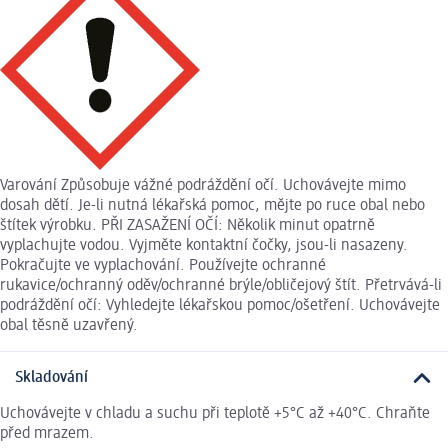
Varování Způsobuje vážné podráždění očí. Uchovávejte mimo
dosah dětí. Je-li nutná lékařská pomoc, mějte po ruce obal nebo
štítek výrobku. PŘI ZASAŽENÍ OČÍ: Několik minut opatrně
vyplachujte vodou. Vyjměte kontaktní čočky, jsou-li nasazeny.
Pokračujte ve vyplachování. Používejte ochranné
rukavice/ochranný oděv/ochranné brýle/obličejový štít. Přetrvává-li
podráždění očí: Vyhledejte lékařskou pomoc/ošetření. Uchovávejte
obal těsně uzavřený.
Skladování
Uchovávejte v chladu a suchu při teplotě +5°C až +40°C. Chraňte
před mrazem.