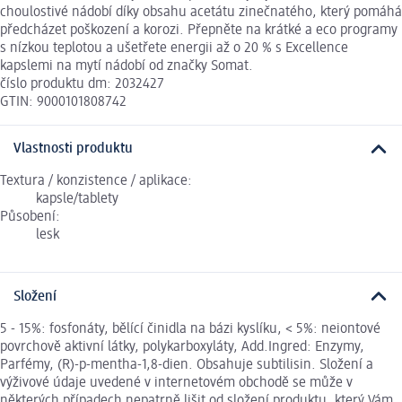
choulostivé nádobí díky obsahu acetátu zinečnatého, který pomáhá
předcházet poškození a korozi. Přepněte na krátké a eco programy
s nízkou teplotou a ušetřete energii až o 20 % s Excellence
kapslemi na mytí nádobí od značky Somat.
číslo produktu dm: 2032427
GTIN: 9000101808742
Vlastnosti produktu
Textura / konzistence / aplikace:
kapsle/tablety
Působení:
lesk
Složení
5 - 15%: fosfonáty, bělící činidla na bázi kyslíku, < 5%: neiontové
povrchově aktivní látky, polykarboxyláty, Add.Ingred: Enzymy,
Parfémy, (R)-p-mentha-1,8-dien. Obsahuje subtilisin. Složení a
výživové údaje uvedené v internetovém obchodě se může v
některých případech nepatrně lišit od složení produktu, který Vám