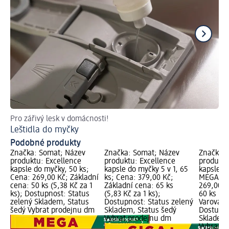
Pro zářivý lesk v domácnosti!
Obj
Leštidla do myčky
Sů
Podobné produkty
Značka: Somat; Název
Značka: Somat; Název
Značka: 
produktu: Excellence
produktu: Excellence
produktu
kapsle do myčky, 50 ks;
kapsle do myčky 5 v 1, 65
kapsle d
Cena: 269,00 Kč; Základní
ks; Cena: 379,00 Kč;
MEGA, 60
cena: 50 ks (5,38 Kč za 1
Základní cena: 65 ks
269,00 K
ks); Dostupnost: Status
(5,83 Kč za 1 ks);
60 ks (4,
zelený Skladem, Status
Dostupnost: Status zelený
Varování:
šedý Vybrat prodejnu dm
Skladem, Status šedý
Dostupno
Vybrat prodejnu dm
Skladem,
Vybrat p