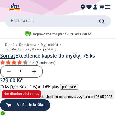
Hledat a najít
Doprava zdarma při nákupu od 1 290 Kč
Domů
Domácnost
Mytí nádobí
Tablety do myčky & další produkty
Somat
Excellence kapsle do myčky, 75 ks
4.2
(
6 hodnocení
)
379,00 Kč
75 ks (5,05 Kč za 1 ks)
vč. DPH plus
poštovné
dlouhodobá cena
nebyla zvýšena od 06.05.2025
Vložit do košíku