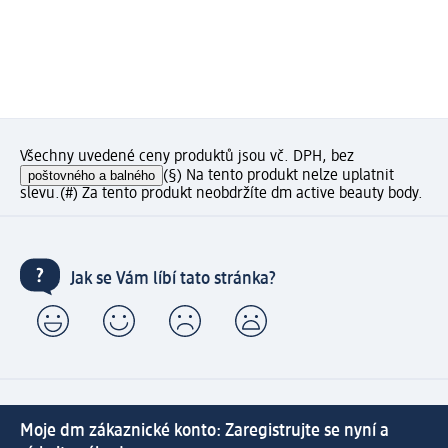
Všechny uvedené ceny produktů jsou vč. DPH, bez
poštovného a balného
(§) Na tento produkt nelze uplatnit
slevu.
(#) Za tento produkt neobdržíte dm active beauty body.
Jak se Vám líbí tato stránka?
Moje dm zákaznické konto: Zaregistrujte se nyní a