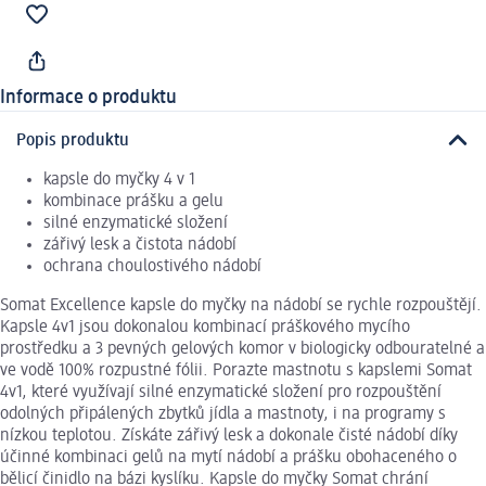
Informace o produktu
Popis produktu
kapsle do myčky 4 v 1
kombinace prášku a gelu
silné enzymatické složení
zářivý lesk a čistota nádobí
ochrana choulostivého nádobí
Somat Excellence kapsle do myčky na nádobí se rychle rozpouštějí.
Kapsle 4v1 jsou dokonalou kombinací práškového mycího
prostředku a 3 pevných gelových komor v biologicky odbouratelné a
ve vodě 100% rozpustné fólii. Porazte mastnotu s kapslemi Somat
4v1, které využívají silné enzymatické složení pro rozpouštění
odolných připálených zbytků jídla a mastnoty, i na programy s
nízkou teplotou. Získáte zářivý lesk a dokonale čisté nádobí díky
účinné kombinaci gelů na mytí nádobí a prášku obohaceného o
bělicí činidlo na bázi kyslíku. Kapsle do myčky Somat chrání