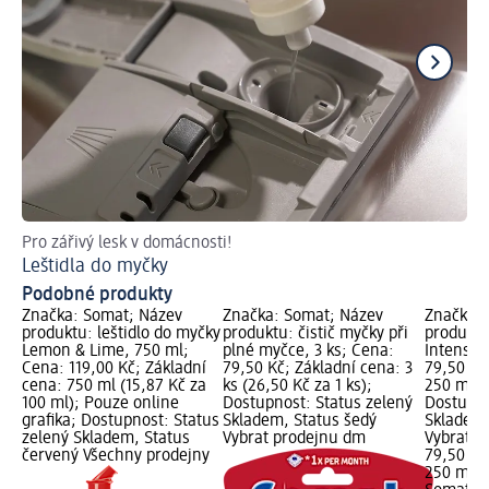
Pro zářivý lesk v domácnosti!
Obj
Leštidla do myčky
Sů
Podobné produkty
Značka: Somat; Název
Značka: Somat; Název
Značka: 
produktu: leštidlo do myčky
produktu: čistič myčky při
produktu
Lemon & Lime, 750 ml;
plné myčce, 3 ks; Cena:
Intensiv
Cena: 119,00 Kč; Základní
79,50 Kč; Základní cena: 3
79,50 Kč
cena: 750 ml (15,87 Kč za
ks (26,50 Kč za 1 ks);
250 ml (3
100 ml); Pouze online
Dostupnost: Status zelený
Dostupno
grafika; Dostupnost: Status
Skladem, Status šedý
Skladem,
zelený Skladem, Status
Vybrat prodejnu dm
Vybrat p
červený Všechny prodejny
79,50 Kč
250 ml (