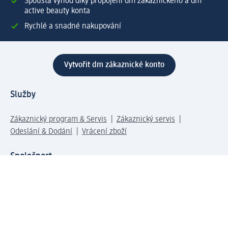
Spousta výhod díky propojení dm zákaznického a dm
active beauty konta
Rychlé a snadné nakupování
Vytvořit dm zákaznické konto
Služby
Zákaznický program & Servis
Zákaznický servis
Odeslání & Dodání
Vrácení zboží
Společnost
O společnosti
Společenská odpovědnost
Kariéra
Press centrum
Svět dm