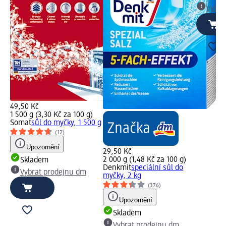
Vybra
49,50 Kč
1 500 g (3,30 Kč za 100 g)
Somat
sůl do myčky, 1 500 g
(12)
Upozornění
29,50 Kč
2 000 g (1,48 Kč za 100 g)
Skladem
Denkmit
speciální sůl do
Vybrat prodejnu dm
myčky, 2 kg
(376)
Upozornění
Skladem
Vybrat prodejnu dm