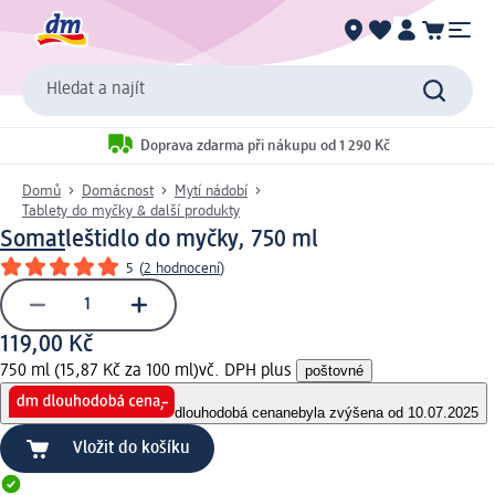
Hledat a najít
Doprava zdarma při nákupu od 1 290 Kč
Domů
Domácnost
Mytí nádobí
Tablety do myčky & další produkty
Somat
leštidlo do myčky, 750 ml
5
(
2 hodnocení
)
119,00 Kč
750 ml (15,87 Kč za 100 ml)
vč. DPH plus
poštovné
dlouhodobá cena
nebyla zvýšena od 10.07.2025
Vložit do košíku