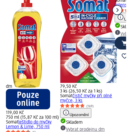
Somat
či
Intensiv
Upoz
Skla
Vybra
dm
79,50 Kč
3 ks (26,50 Kč za 1 ks)
Somat
čistič myčky při plné
myčce, 3 ks
(169)
119,00 Kč
Upozornění
750 ml (15,87 Kč za 100 ml)
Somat
leštidlo do myčky
Skladem
Lemon & Lime, 750 ml
Vybrat prodejnu dm