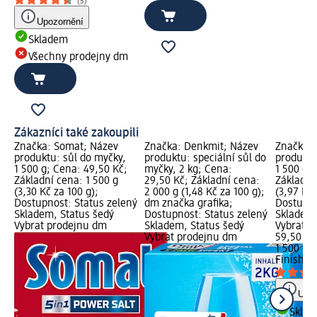
(5)
Upozornění
Skladem
Všechny prodejny dm
Zákazníci také zakoupili
Značka: Somat; Název
Značka: Denkmit; Název
Značka: 
produktu: sůl do myčky,
produktu: speciální sůl do
produktu
1 500 g; Cena: 49,50 Kč;
myčky, 2 kg; Cena:
1 500 g;
Základní cena: 1 500 g
29,50 Kč; Základní cena:
Základní
(3,30 Kč za 100 g);
2 000 g (1,48 Kč za 100 g);
(3,97 Kč 
Dostupnost: Status zelený
dm značka grafika;
Dostupno
Skladem, Status šedý
Dostupnost: Status zelený
Skladem,
Vybrat prodejnu dm
Skladem, Status šedý
Vybrat p
Vybrat prodejnu dm
59,50 Kč
1 500 g (
Finish
sů
Upoz
Skla