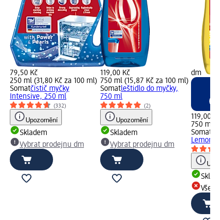
79,50 Kč
119,00 Kč
dm
250 ml (31,80 Kč za 100 ml)
750 ml (15,87 Kč za 100 ml)
Somat
čistič myčky
Somat
leštidlo do myčky,
Intensive, 250 ml
750 ml
(332)
(2)
119,00 K
Upozornění
Upozornění
750 ml (
Somat
le
Skladem
Skladem
Lemon & 
Vybrat prodejnu dm
Vybrat prodejnu dm
Upoz
Skla
Všech