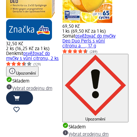
69,50 Kč
1 ks (69,50 Kč za 1 ks)
Somat
osvěžovač do myčky
Deo Duo Perls s vůní
32,50 Kč
citronu a..., 17 g
2 ks (16,25 Kč za 1 ks)
(289)
Denkmit
osvěžovač do
myčky s vůní citronu, 2 ks
(129)
Upozornění
Skladem
Vybrat prodejnu dm
Upozornění
Skladem
Vybrat prodejnu dm