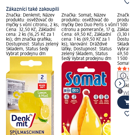
Zákazníci také zakoupili
Značka: Denkmit; Název
Značka: Somat; Název
Značka: 
produktu: osvěžovač do
produktu: osvěžovač do
produktu
myčky s vůní citronu, 2 ks;
myčky Deo Duo Perls s vůní
1 500 g;
Cena: 32,50 Kč; Základní
citronu a pomeranče, 17 g;
Základní
cena: 2 ks (16,25 Kč za 1
Cena: 69,50 Kč; Základní
(3,30 Kč 
ks); dm značka grafika;
cena: 1 ks (69,50 Kč za 1
Dostupno
Dostupnost: Status zelený
ks); Varování: Dráždivé
Skladem,
Skladem, Status šedý
látky; Dostupnost: Status
Vybrat p
Vybrat prodejnu dm
zelený Skladem, Status
49,50 Kč
šedý Vybrat prodejnu dm
1 500 g (
Somat
sů
Upoz
Skla
Vybra