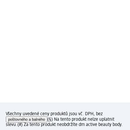
Všechny uvedené ceny produktů jsou vč. DPH, bez
poštovného a balného
(§) Na tento produkt nelze uplatnit
slevu.
(#) Za tento produkt neobdržíte dm active beauty body.