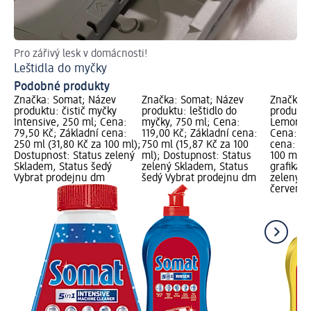
Pro zářivý lesk v domácnosti!
Obj
Leštidla do myčky
Sů
Podobné produkty
Značka: Somat; Název
Značka: Somat; Název
Značka: 
produktu: čistič myčky
produktu: leštidlo do
produktu
Intensive, 250 ml; Cena:
myčky, 750 ml; Cena:
Lemon & 
79,50 Kč; Základní cena:
119,00 Kč; Základní cena:
Cena: 11
250 ml (31,80 Kč za 100 ml);
750 ml (15,87 Kč za 100
cena: 75
Dostupnost: Status zelený
ml); Dostupnost: Status
100 ml);
Skladem, Status šedý
zelený Skladem, Status
grafika;
Vybrat prodejnu dm
šedý Vybrat prodejnu dm
zelený S
červený 