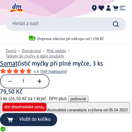
Hledat a najít
Doprava zdarma při nákupu od 1 290 Kč
Domů
Domácnost
Mytí nádobí
Tablety do myčky & další produkty
Somat
čistič myčky při plné myčce, 3 ks
4.8
(
169 hodnocení
)
79,50 Kč
3 ks (26,50 Kč za 1 ks)
vč. DPH plus
poštovné
dlouhodobá cena
nebyla zvýšena od 05.04.2023
Vložit do košíku