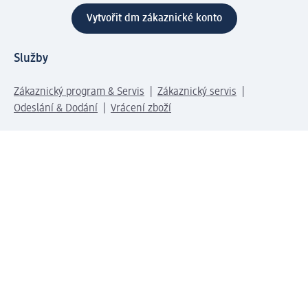
Vytvořit dm zákaznické konto
Služby
Zákaznický program & Servis
Zákaznický servis
Odeslání & Dodání
Vrácení zboží
Společnost
O společnosti
Společenská odpovědnost
Kariéra
Press centrum
Svět dm