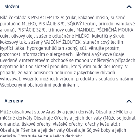
Složení
Bílá čokoláda s PISTÁCIEMI 38 % (cukr, kakaové máslo, sušené
plnotučné MLÉKO, PISTÁCIE 8 %, SÓJOVÝ lecitin, přírodní vanilkové
aroma), PISTÁCIE 32 %, třtinový cukr, MANDLE, PŠENIČNÁ MOUKA,
cukr, olivový olej, sušené odtučněné MLÉKO, kukuřičný škrob,
kokosový tuk, sušený VAJEČNÝ ŽLOUTEK, slunečnicový lecitin,
kypřící látka: hydrogenuhličitan sodný, sůl. Věnujte prosím,
pozornost informacím o alergenech. Složení a výživové údaje
uvedené v internetovém obchodě se mohou v některých případech
nepatrně lišit od složení produktu, který Vám bude doručený. V
případě, že Vám odlišnosti nebudou z jakýchkoliv důvodů
vyhovovat, využijte možnosti vrácení produktu v souladu s našimi
Všeobecnými obchodními podmínkami.
Alergeny
Může obsahovat stopy Arašídy a jejich deriváty Obsahuje Mléko a
mléčné deriváty Obsahuje Ořechy a jejich deriváty (Může se jednat
o mandle, lískové ořechy, vlašské ořechy, ořechy kešu atd.)
Obsahuje Pšenice a její deriváty Obsahuje Sójové boby a jejich
deriváty Obsahuje Vejce a jejich deriváty