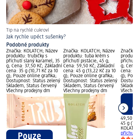
Tip na rychlé cukroví
Vy
Jak rychle upéct sušenky?
Ko
Podobné produkty
Značka: KOLATCH; Název
Značka: KOLATCH; Název
Značka:
produktu: trubičky s
produktu: tuba krém s
produktu
příchutí slaný karamel, 35
příchutí pistácie, 45 g;
příchutí 
g; Cena: 37,50 Kč; Základní
Cena: 59,50 Kč; Základní
g; Cena:
cena: 35 g (10,71 Kč za 10
cena: 45 g (13,22 Kč za 10
cena: 45 
g); Pouze online grafika;
g); Pouze online grafika;
g); Pouze
Dostupnost: Status zelený
Dostupnost: Status zelený
Dostupno
Skladem, Status červený
Skladem, Status červený
Skladem,
Všechny prodejny dm
Všechny prodejny dm
Všechny
49,50 Kč
45 g (11,
KOLATC
příchutí 