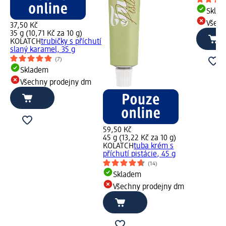
Skla
Všech
37,50 Kč
35 g (10,71 Kč za 10 g)
KOLATCH
trubičky s příchutí
slaný karamel, 35 g
(7)
Skladem
Všechny prodejny dm
59,50 Kč
45 g (13,22 Kč za 10 g)
KOLATCH
tuba krém s
příchutí pistácie, 45 g
(14)
Skladem
Všechny prodejny dm