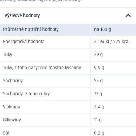
Výživové hodnoty
Průměrné nutriční hodnoty
na 100 g
Energetická hodnota
2 194 kJ / 525 kcal
Tuky
29 g
Tuky, z toho nasycené mastné kyseliny
9,9 g
Sacharidy
55 g
Sacharidy, z toho cukry
33 g
Vláknina
2,4 g
Bílkoviny
11 g
Sůl
0,2 g