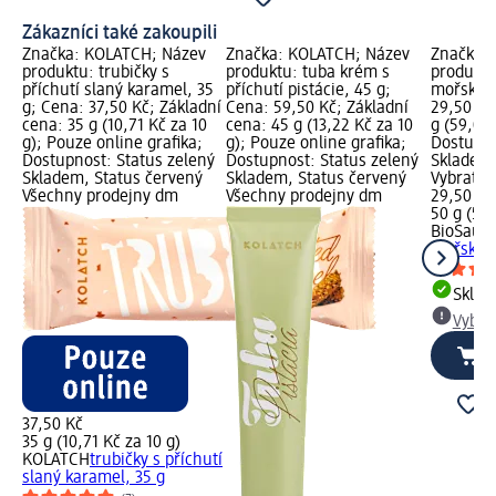
Zákazníci také zakoupili
Značka: KOLATCH; Název
Značka: KOLATCH; Název
Značka: 
produktu: trubičky s
produktu: tuba krém s
produktu
příchutí slaný karamel, 35
příchutí pistácie, 45 g;
mořská s
g; Cena: 37,50 Kč; Základní
Cena: 59,50 Kč; Základní
29,50 Kč
cena: 35 g (10,71 Kč za 10
cena: 45 g (13,22 Kč za 10
g (59,00 
g); Pouze online grafika;
g); Pouze online grafika;
Dostupno
Dostupnost: Status zelený
Dostupnost: Status zelený
Skladem,
Skladem, Status červený
Skladem, Status červený
Vybrat p
Všechny prodejny dm
Všechny prodejny dm
29,50 Kč
50 g (59,
BioSaur
mořská s
Skla
Vybra
37,50 Kč
35 g (10,71 Kč za 10 g)
KOLATCH
trubičky s příchutí
slaný karamel, 35 g