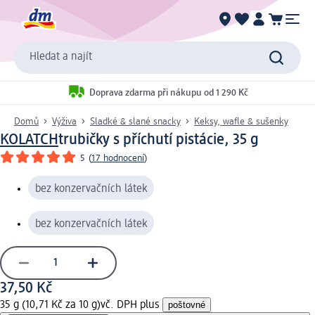
Hledat a najít
Doprava zdarma při nákupu od 1 290 Kč
Domů
Výživa
Sladké & slané snacky
Keksy, wafle & sušenky
KOLATCH
trubičky s příchutí pistácie, 35 g
5
(
17 hodnocení
)
bez konzervačních látek
bez konzervačních látek
37,50 Kč
35 g (10,71 Kč za 10 g)
vč. DPH plus
poštovné