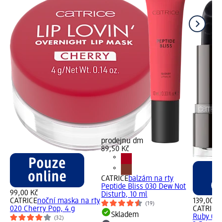
prodejnu dm
89,50 Kč
CATRICE
balzám na rty
Peptide Bliss 030 Dew Not
99,00 Kč
Disturb, 10 ml
CATRICE
noční maska na rty
139,00 K
(19)
020 Cherry Pop, 4 g
CATRICE
Skladem
Ruby 010
(32)