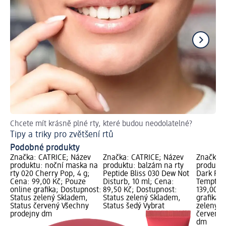
Chcete mít krásně plné rty, které budou neodolatelné?
Ob
Tipy a triky pro zvětšení rtů
Ja
Podobné produkty
Značka: CATRICE; Název
Značka: CATRICE; Název
Značka: 
produktu: noční maska na
produktu: balzám na rty
produktu
rty 020 Cherry Pop, 4 g;
Peptide Bliss 030 Dew Not
Dark Rub
Cena: 99,00 Kč; Pouze
Disturb, 10 ml; Cena:
Temptati
online grafika; Dostupnost:
89,50 Kč; Dostupnost:
139,00 K
Status zelený Skladem,
Status zelený Skladem,
grafika;
Status červený Všechny
Status šedý Vybrat
zelený S
prodejny dm
červený 
dm