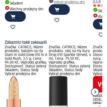
3,5 g
Vybrat prodejnu dm
Skladem
Všechny prodejny dm
Skla
Všech
Zákazníci také zakoupili
Značka: CATRICE; Název
Značka: CATRICE; Název
Značka: 
produktu: balzám na rty
produktu: olej na rty Aura
produktu:
Glam In Gold Glow 010 In A
Drop 010 Sparkle Served, 4
Glossin'
Gold Rush, 3,5 g; Cena:
ml; Cena: 79,50 Kč;
Juicy, 4 
99,00 Kč; Výprodej grafika;
Výprodej grafika;
Výprodej 
Dostupnost: Status zelený
Dostupnost: Status zelený
Dostupno
Skladem, Status šedý
Skladem, Status šedý
Skladem,
Vybrat prodejnu dm
Vybrat prodejnu dm
Vybrat p
Aktuální
cena:
79,
cena:
109