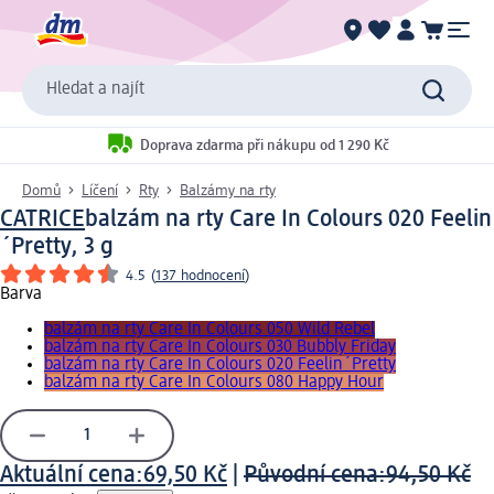
Hledat a najít
Doprava zdarma při nákupu od 1 290 Kč
Domů
Líčení
Rty
Balzámy na rty
CATRICE
balzám na rty Care In Colours 020 Feelin
´Pretty, 3 g
4.5
(
137 hodnocení
)
Barva
balzám na rty Care In Colours 050 Wild Rebel
balzám na rty Care In Colours 030 Bubbly Friday
balzám na rty Care In Colours 020 Feelin´Pretty
balzám na rty Care In Colours 080 Happy Hour
Aktuální cena:
69,50 Kč
|
Původní cena:
94,50 Kč