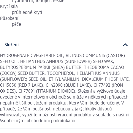
hydratační, tónující, lesklé
Krycí síla:
průhledné krytí
Působení:
péče
Složení
HYDROGENATED VEGETABLE OIL, RICINUS COMMUNIS (CASTOR)
SEED OIL, HELIANTHUS ANNUUS (SUNFLOWER) SEED WAX,
BUTYROSPERMUM PARKII (SHEA) BUTTER, THEOBROMA CACAO
(COCOA) SEED BUTTER, TOCOPHEROL, HELIANTHUS ANNUUS
(SUNFLOWER) SEED OIL, ETHYL VANILLIN, DICALCIUM PHOSPHATE,
CI 15850 (RED 7 LAKE), CI 42090 (BLUE 1 LAKE), CI 77492 (IRON
OXIDES), CI 77891 (TITANIUM DIOXIDE). Složení a výživové údaje
uvedené v internetovém obchodě se může v některých případech
nepatrně lišit od složení produktu, který Vám bude doručený. V
případě, že Vám odlišnosti nebudou z jakýchkoliv důvodů
vyhovovat, využijte možnosti vrácení produktu v souladu s našimi
Všeobecnými obchodními podmínkami.