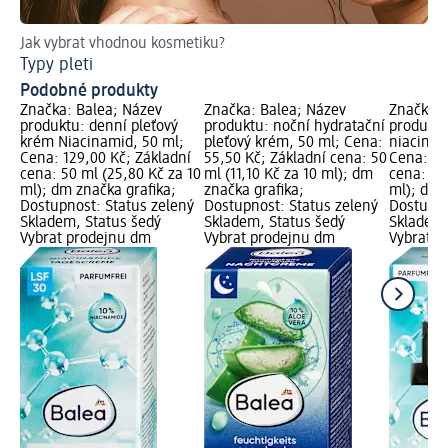
Jak vybrat vhodnou kosmetiku?
Ja
Typy pleti
Ma
Podobné produkty
Značka: Balea; Název
Značka: Balea; Název
Značka: 
produktu: denní pleťový
produktu: noční hydratační
produktu
krém Niacinamid, 50 ml;
pleťový krém, 50 ml; Cena:
niacinam
Cena: 129,00 Kč; Základní
55,50 Kč; Základní cena: 50
Cena: 11
cena: 50 ml (25,80 Kč za 10
ml (11,10 Kč za 10 ml); dm
cena: 30
ml); dm značka grafika;
značka grafika;
ml); dm 
Dostupnost: Status zelený
Dostupnost: Status zelený
Dostupno
Skladem, Status šedý
Skladem, Status šedý
Skladem,
Vybrat prodejnu dm
Vybrat prodejnu dm
Vybrat p