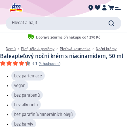
Hledat a najít
Doprava zdarma při nákupu od 1 290 Kč
Domů
Pleť, tělo & parfémy
Pleťová kosmetika
Noční krémy
Balea
pleťový noční krém s niacinamidem, 50 ml
4.3
(
4 hodnocení
)
bez parfemace
vegan
bez parabenů
bez alkoholu
bez parafínů/minerálních olejů
bez barviv