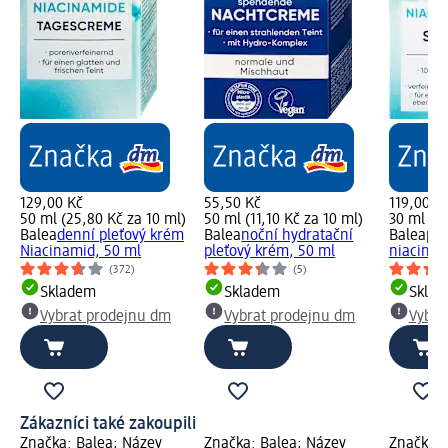
129,00 Kč
55,50 Kč
119,00 K
50 ml (25,80 Kč za 10 ml)
50 ml (11,10 Kč za 10 ml)
30 ml (39
Balea
denní pleťový krém
Balea
noční hydratační
Balea
ple
Niacinamid, 50 ml
pleťový krém, 50 ml
niacinam
(372)
(5)
Skladem
Skladem
Skla
Vybrat prodejnu dm
Vybrat prodejnu dm
Vybra
Zákazníci také zakoupili
Značka: Balea; Název
Značka: Balea; Název
Značka: 