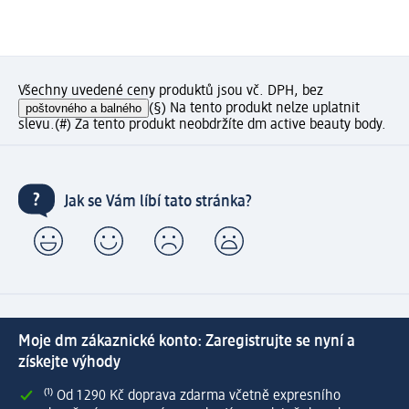
Všechny uvedené ceny produktů jsou vč. DPH, bez
poštovného a balného
(§) Na tento produkt nelze uplatnit
slevu.
(#) Za tento produkt neobdržíte dm active beauty body.
Jak se Vám líbí tato stránka?
Moje dm zákaznické konto: Zaregistrujte se nyní a
získejte výhody
⁽¹⁾ Od 1 290 Kč doprava zdarma včetně expresního