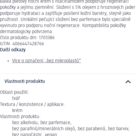
Balea pleťový noční krém s niacinamidem podporuje regeneraci
pokožky a jejímu zjemnění. Složení s 5% olejem z hroznových jader
podporuje hydrataci a zajišťuje posílení kožní bariéry, stejně jako
pružnost. Unikátní pečující složení bez parfemace bylo speciálně
vyvinuto pro podporu noční regenerace. Kompatibilita pokožky
dermatologicky potvrzena.
číslo produktu dm: 1703386
GTIN: 4066447428766
Další odkazy
Více o označení „bez mikroplastů“
Vlastnosti produktu
Oblast použití:
tvář
Textura / konzistence / aplikace:
krém
Vlastnosti produktu:
bez alkoholu, bez parfemace,
bez parafínů/minerálních olejů, bez parabenů, bez barviv,
bez nanočástic, vegan