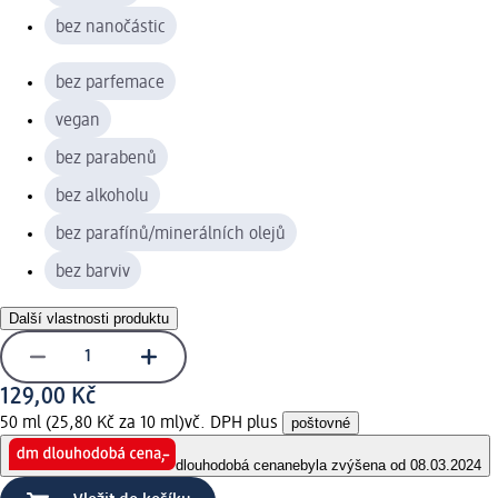
bez nanočástic
bez parfemace
vegan
bez parabenů
bez alkoholu
bez parafínů/minerálních olejů
bez barviv
Další vlastnosti produktu
129,00 Kč
50 ml (25,80 Kč za 10 ml)
vč. DPH plus
poštovné
dlouhodobá cena
nebyla zvýšena od 08.03.2024