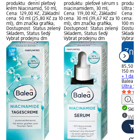
produktu: denní pleťový
produktu: pleťové sérum s
produktu
krém Niacinamid, 50 ml;
niacinamidem, 30 ml;
Ultra Sen
Cena: 129,00 Kč; Základní
Cena: 119,00 Kč; Základní
Cena: 85
cena: 50 ml (25,80 Kč za 10
cena: 30 ml (39,67 Kč za 10
cena: 15
ml); dm značka grafika;
ml); dm značka grafika;
100 ml);
Dostupnost: Status zelený
Dostupnost: Status zelený
Dostupno
Skladem, Status šedý
Skladem, Status šedý
Skladem,
Vybrat prodejnu dm
Vybrat prodejnu dm
Vybrat p
85,50 Kč
150 ml (
+ 1 další
Balea m
Ultra Sen
Upoz
Skla
Vybra