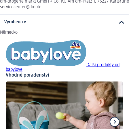
dm-drogerie markt GmbH + Co. KG Am dm-Platz 1, 76227 Karlsruhe
servicecenter@dm.de
Vyrobeno v
Německo
Další produkty od
babylove
Vhodné poradenství