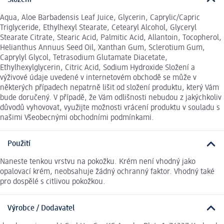
Aqua, Aloe Barbadensis Leaf Juice, Glycerin, Caprylic/Capric
Triglyceride, Ethylhexyl Stearate, Cetearyl Alcohol, Glyceryl
Stearate Citrate, Stearic Acid, Palmitic Acid, Allantoin, Tocopherol,
Helianthus Annuus Seed Oil, Xanthan Gum, Sclerotium Gum,
Caprylyl Glycol, Tetrasodium Glutamate Diacetate,
Ethylhexylglycerin, Citric Acid, Sodium Hydroxide Složení a
výživové údaje uvedené v internetovém obchodě se může v
některých případech nepatrně lišit od složení produktu, který Vám
bude doručený. V případě, že Vám odlišnosti nebudou z jakýchkoliv
důvodů vyhovovat, využijte možnosti vrácení produktu v souladu s
našimi Všeobecnými obchodními podmínkami.
Použití
Naneste tenkou vrstvu na pokožku. Krém není vhodný jako
opalovací krém, neobsahuje žádný ochranný faktor. Vhodný také
pro dospělé s citlivou pokožkou.
Výrobce / Dodavatel