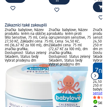
Zákazníci také zakoupili
Značka: babylove; Název
Značka: babylove; Název
Značka: 
produktu: krém na obličej a
produktu: krém proti
produktu
tělo Sensitive, 75 ml; Cena:
opruzeninám sensitive, 75
sensitiv
27,50 Kč; Základní cena: 75
ml; Cena: 54,50 Kč;
24,50 Kč
ml (36,67 Kč za 100 ml); dm
Základní cena: 75 ml
250 ml (
značka grafika;
(72,67 Kč za 100 ml); dm
dm značk
Dostupnost: Status zelený
značka grafika;
Dostupno
Skladem, Status šedý
Dostupnost: Status zelený
Skladem,
Vybrat prodejnu dm
Skladem, Status šedý
Vybrat p
Vybrat prodejnu dm
24,50 Kč
250 ml (
babylove
sensitiv
Skla