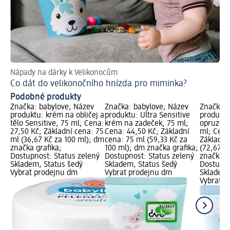
Nápady na dárky k Velikonocům
Hr
Co dát do velikonočního hnízda pro miminka?
Ja
Podobné produkty
Značka: babylove; Název
Značka: babylove; Název
Značka: 
produktu: krém na obličej a
produktu: Ultra Sensitive
produktu
tělo Sensitive, 75 ml; Cena:
krém na zadeček, 75 ml;
opruzeni
27,50 Kč; Základní cena: 75
Cena: 44,50 Kč; Základní
ml; Cena
ml (36,67 Kč za 100 ml); dm
cena: 75 ml (59,33 Kč za
Základní
značka grafika;
100 ml); dm značka grafika;
(72,67 K
Dostupnost: Status zelený
Dostupnost: Status zelený
značka g
Skladem, Status šedý
Skladem, Status šedý
Dostupno
Vybrat prodejnu dm
Vybrat prodejnu dm
Skladem,
Vybrat p