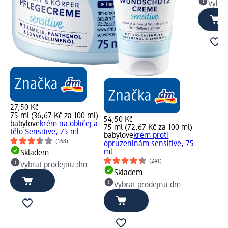
Vybra
27,50 Kč
75 ml (36,67 Kč za 100 ml)
54,50 Kč
babylove
krém na obličej a
75 ml (72,67 Kč za 100 ml)
tělo Sensitive, 75 ml
babylove
krém proti
(168)
opruzeninám sensitive, 75
ml
Skladem
(241)
Vybrat prodejnu dm
Skladem
Vybrat prodejnu dm