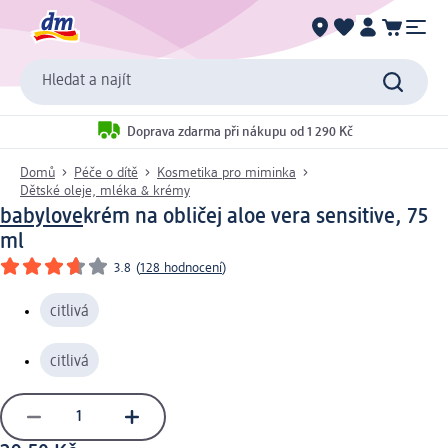
Hledat a najít
Doprava zdarma při nákupu od 1 290 Kč
Domů
Péče o dítě
Kosmetika pro miminka
Dětské oleje, mléka & krémy
babylove
krém na obličej aloe vera sensitive, 75
ml
3.8
(
128 hodnocení
)
citlivá
citlivá