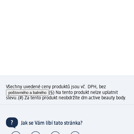
Všechny uvedené ceny produktů jsou vč. DPH, bez
poštovného a balného
(§) Na tento produkt nelze uplatnit
slevu.
(#) Za tento produkt neobdržíte dm active beauty body.
Jak se Vám líbí tato stránka?