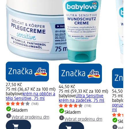
27,50 Kč
44,50 Kč
75 ml (36,67 Kč za 100 ml)
75 ml (59,33 Kč za 100 ml)
54,50 Kč
babylove
krém na obličej a
babylove
Ultra Sensitive
75 ml (7
tělo Sensitive, 75 ml
krém na zadeček, 75 ml
babylove
(168)
opruzeni
(118)
ml
Skladem
Skladem
Vybrat prodejnu dm
Vybrat prodejnu dm
Skla
Vybra