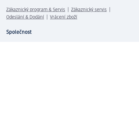
Zákaznický program & Servis
Zákaznický servis
Odeslání & Dodání
Vrácení zboží
Společnost
O společnosti
Společenská odpovědnost
Kariéra
Press centrum
Svět dm
Platební možnosti