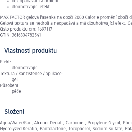
bez opadávání a drolení
dlouhotrvající efekt
MAX FACTOR gelová řasenka na obočí 2000 Calorie promění obočí do 
Gelová textura se nedrolí a neopadává a má dlouhotrvající efekt.
číslo produktu dm: 1697117
GTIN: 3616304782541
Vlastnosti produktu
Efekt:
dlouhotrvající
Textura / konzistence / aplikace:
gel
Působení:
péče
Složení
Aqua/Water/Eau, Alcohol Denat., Carbomer, Propylene Glycol, Pheno
Hydrolyzed Keratin, Pantolactone, Tocopherol, Sodium Sulfate, Po