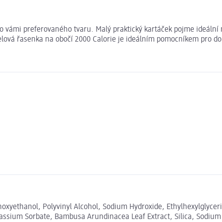
vámi preferovaného tvaru. Malý praktický kartáček pojme ideální mn
 Gelová řasenka na obočí 2000 Calorie je ideálním pomocníkem pro 
xyethanol, Polyvinyl Alcohol, Sodium Hydroxide, Ethylhexylglycerin
tassium Sorbate, Bambusa Arundinacea Leaf Extract, Silica, Sodium