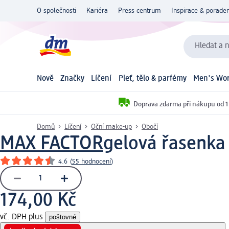
O společnosti
Kariéra
Press centrum
Inspirace & poraden
Hledat a n
Nově
Značky
Líčení
Pleť, tělo & parfémy
Men's Wor
Doprava zdarma při nákupu od 1
Domů
Líčení
Oční make-up
Obočí
MAX FACTOR
gelová řasenka 
4.6
(
55 hodnocení
)
174,00 Kč
vč. DPH plus
poštovné