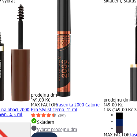
ý Vybrat
Skladem, Status
prodejnu dm
149,00 Kč
prodejnu dm
MAX FACTOR
řasenka 2000 Calorie
149,00 Kč
 na obočí 2000
Pro Stylist černá, 11 ml
1 ks (149,00 Kč z
own, 4,5 ml
(391)
Skladem
Vybrat prodejnu dm
MAX FACTOR
řas