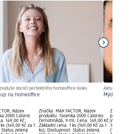
dnoduše docílit perfektního homeoffice looku
Aktuální trend
up na homeoffice
Mýdlo na obo
CTOR; Název
Značka: MAX FACTOR; Název
Značka: MA
ka 2000 Calorie
produktu: řasenka 2000 Calories
produktu: ř
a: 149,00 Kč;
černohnědá, 9 ml; Cena: 149,00 Kč;
Volume Rich
 ks (149,00 Kč za 1
Základní cena: 1 ks (149,00 Kč za 1
149,00 Kč; Z
 Status zelený
ks); Dostupnost: Status zelený
(149,00 Kč z