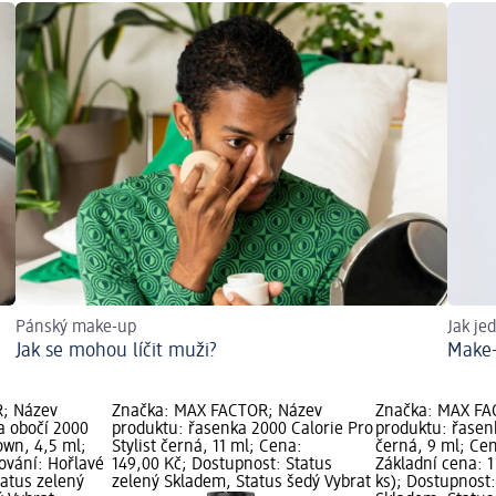
Pánský make-up
Jak je
Jak se mohou líčit muži?
Make-
; Název
Značka: MAX FACTOR; Název
Značka: MAX FA
a obočí 2000
produktu: řasenka 2000 Calorie Pro
produktu: řasen
own, 4,5 ml;
Stylist černá, 11 ml; Cena:
černá, 9 ml; Cen
ování: Hořlavé
149,00 Kč; Dostupnost: Status
Základní cena: 1
tatus zelený
zelený Skladem, Status šedý Vybrat
ks); Dostupnost: