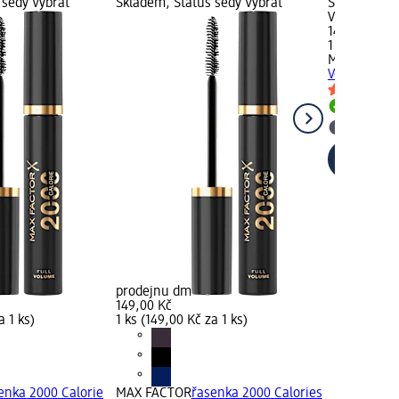
 šedý Vybrat
Skladem, Status šedý Vybrat
Status zele
Vybrat pro
149,00 Kč
1 ks (149,00
MAX FACTO
Volume Rich
Skladem
Vybrat p
prodejnu dm
149,00 Kč
a 1 ks)
1 ks (149,00 Kč za 1 ks)
enka 2000 Calorie
MAX FACTOR
řasenka 2000 Calories