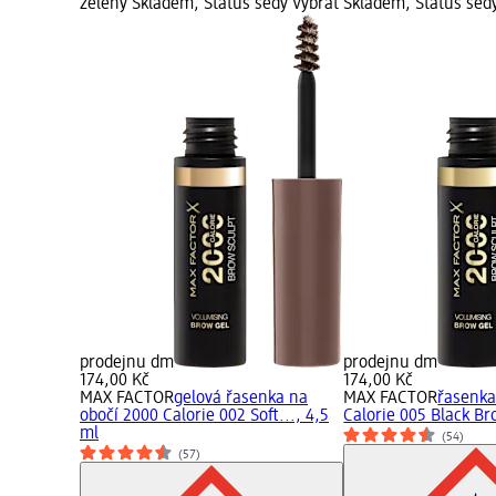
zelený Skladem, Status šedý Vybrat
Skladem, Status šed
prodejnu dm
prodejnu dm
174,00 Kč
174,00 Kč
MAX FACTOR
gelová řasenka na
MAX FACTOR
řasenka
obočí 2000 Calorie 002 Soft..., 4,5
Calorie 005 Black Br
ml
(54)
(57)