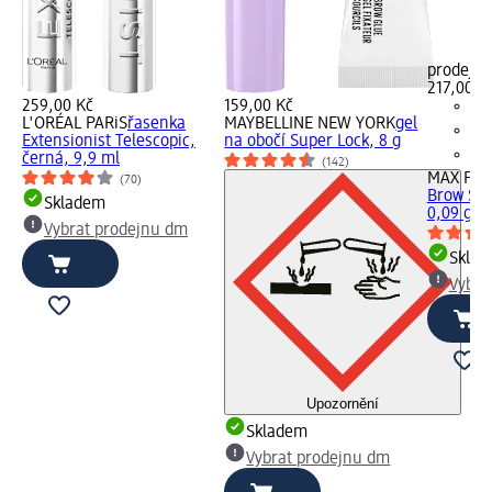
prodejn
217,00 K
259,00 Kč
159,00 Kč
L'ORÉAL PARiS
řasenka
MAYBELLINE NEW YORK
gel
Extensionist Telescopic,
na obočí Super Lock, 8 g
černá, 9,9 ml
(142)
MAX FA
(70)
Brow Sha
Skladem
0,09 g
Vybrat prodejnu dm
Skla
Vybra
Upozornění
Skladem
Vybrat prodejnu dm