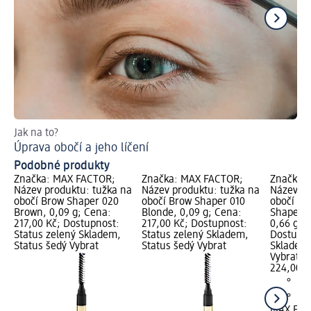
Jak na to?
Jak
Úprava obočí a jeho líčení
Př
Podobné produkty
Značka: MAX FACTOR;
Značka: MAX FACTOR;
Značka:
Název produktu: tužka na
Název produktu: tužka na
Název pr
obočí Brow Shaper 020
obočí Brow Shaper 010
obočí Rea
Brown, 0,09 g; Cena:
Blonde, 0,09 g; Cena:
Shape 0
217,00 Kč; Dostupnost:
217,00 Kč; Dostupnost:
0,66 g; 
Status zelený Skladem,
Status zelený Skladem,
Dostupno
Status šedý Vybrat
Status šedý Vybrat
Skladem,
Vybrat p
224,00 K
MAX FA