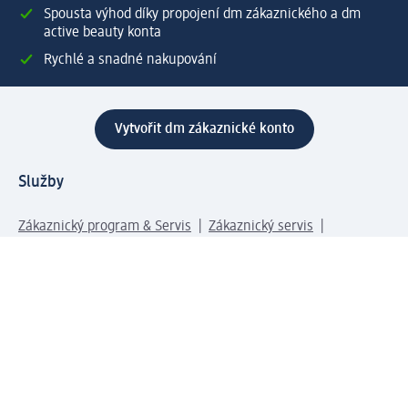
Spousta výhod díky propojení dm zákaznického a dm
active beauty konta
Rychlé a snadné nakupování
Vytvořit dm zákaznické konto
Služby
Zákaznický program & Servis
Zákaznický servis
Odeslání & Dodání
Vrácení zboží
Společnost
O společnosti
Společenská odpovědnost
Kariéra
Press centrum
Svět dm