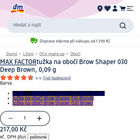
Hledat a najít
Doprava zdarma při nákupu od 1 290 Kč
Domů
Líčení
Oční make-up
Obočí
MAX FACTOR
tužka na obočí Brow Shaper 030
Deep Brown, 0,09 g
4.4
(
146 hodnocení
)
Barva
tužka na obočí Brow Shaper 030 Deep Brown
tužka na obočí Brow Shaper 010 Blonde
tužka na obočí Brow Shaper 020 Brown
217,00 Kč
vč. DPH plus
poštovné