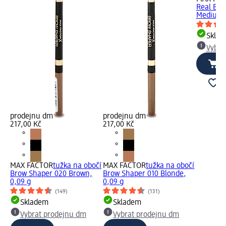
Real Bro
Medium..
Skla
Vybra
prodejnu dm
prodejnu dm
217,00 Kč
217,00 Kč
MAX FACTOR
tužka na obočí
MAX FACTOR
tužka na obočí
Brow Shaper 020 Brown,
Brow Shaper 010 Blonde,
0,09 g
0,09 g
(149)
(131)
Skladem
Skladem
Vybrat prodejnu dm
Vybrat prodejnu dm