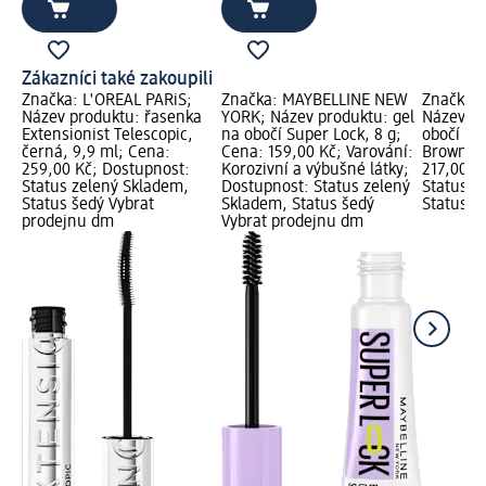
Zákazníci také zakoupili
Značka: L'ORÉAL PARiS;
Značka: MAYBELLINE NEW
Značka:
Název produktu: řasenka
YORK; Název produktu: gel
Název pr
Extensionist Telescopic,
na obočí Super Lock, 8 g;
obočí Br
černá, 9,9 ml; Cena:
Cena: 159,00 Kč; Varování:
Brown, 0
259,00 Kč; Dostupnost:
Korozivní a výbušné látky;
217,00 K
Status zelený Skladem,
Dostupnost: Status zelený
Status z
Status šedý Vybrat
Skladem, Status šedý
Status š
prodejnu dm
Vybrat prodejnu dm