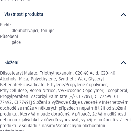
Vlastnosti produktu
Efekt:
dlouhotrvající, tónující
Působení:
péče
Složení
Diisostearyl Malate, Triethylhexanoin, C20-40 Acid, C20- 40
Alcohols, Mica, Polyethylene, Synthetic Wax, Glyceryl
Behenate/Eicosadioate, Ethylene/Propylene Copolymer,
Ethylcellulose, Boron Nitride, VP/Eicosene Copolymer, Tocopherol,
Propylparaben, Ascorbyl Palmitate [+/- CI 77891, CI 77499, CI
77492, CI 77491] Složení a výživové údaje uvedené v internetovém
obchodě se může v některých případech nepatrně lišit od složení
produktu, který Vám bude doručený. V případě, že Vám odlišnosti
nebudou z jakýchkoliv důvodů vyhovovat, využijte možnosti vrácení
produktu v souladu s našimi Všeobecnými obchodními