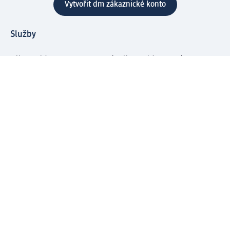
Vytvořit dm zákaznické konto
Služby
Zákaznický program & Servis
Zákaznický servis
Odeslání & Dodání
Vrácení zboží
Společnost
O společnosti
Společenská odpovědnost
Kariéra
Press centrum
Svět dm
Platební možnosti