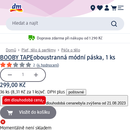
Hledat a najít
Doprava zdarma při nákupu od 1 290 Kč
Domů
Pleť, tělo & parfémy
Péče o tělo
BOOBY TAPE
oboustranná módní páska, 1 ks
2
(
4 hodnocení
)
299,00 Kč
36 ks (8,31 Kč za 1 ks)
vč. DPH plus
poštovné
dlouhodobá cena
nebyla zvýšena od 21.08.2023
Vložit do košíku
Momentálně není skladem