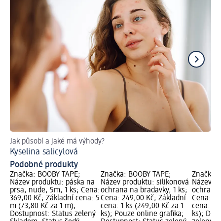
Jak působí a jaké má výhody?
Dů
Kyselina salicylová
Ja
Podobné produkty
Značka: BOOBY TAPE;
Značka: BOOBY TAPE;
Značka:
Název produktu: páska na
Název produktu: silikonová
Název pr
prsa, nude, 5m, 1 ks; Cena:
ochrana na bradavky, 1 ks;
ochrana 
369,00 Kč; Základní cena: 5
Cena: 249,00 Kč; Základní
Cena: 24
m (73,80 Kč za 1 m);
cena: 1 ks (249,00 Kč za 1
cena: 5 k
Dostupnost: Status zelený
ks); Pouze online grafika;
ks); Dos