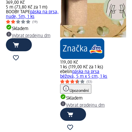
369,00 Kč
5 m (73,80 Kč za 1 m)
BOOBY TAPE
páska na prsa,
nude, 5m, 1 ks
(19)
Skladem
Vybrat prodejnu dm
119,00 Kč
1 ks (119,00 Kč za 1 ks)
ebelin
páska na prsa
béžová, 5 m x 5 cm, 1 ks
(53)
Upozornění
Skladem
Vybrat prodejnu dm