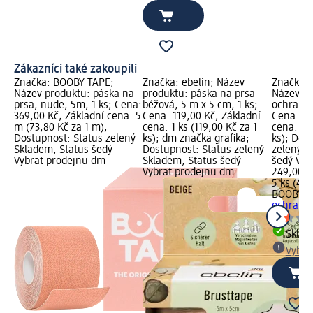
Zákazníci také zakoupili
Značka: BOOBY TAPE;
Značka: ebelin; Název
Značka:
Název produktu: páska na
produktu: páska na prsa
Název pr
prsa, nude, 5m, 1 ks; Cena:
béžová, 5 m x 5 cm, 1 ks;
ochrana 
369,00 Kč; Základní cena: 5
Cena: 119,00 Kč; Základní
Cena: 24
m (73,80 Kč za 1 m);
cena: 1 ks (119,00 Kč za 1
cena: 5 k
Dostupnost: Status zelený
ks); dm značka grafika;
ks); Dos
Skladem, Status šedý
Dostupnost: Status zelený
zelený S
Vybrat prodejnu dm
Skladem, Status šedý
šedý Vyb
Vybrat prodejnu dm
249,00 K
5 ks (49,
BOOBY T
ochrana 
Skla
Vybra