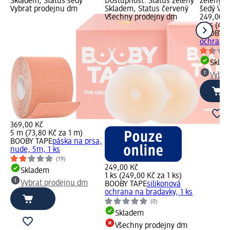
Skladem, Status šedý
Dostupnost: Status zelený
zelený S
Vybrat prodejnu dm
Skladem, Status červený
šedý Vyb
Všechny prodejny dm
249,00 K
5 ks (49,
BOOBY T
ochrana 
Skla
Vybra
369,00 Kč
5 m (73,80 Kč za 1 m)
BOOBY TAPE
páska na prsa,
nude, 5m, 1 ks
(19)
249,00 Kč
Skladem
1 ks (249,00 Kč za 1 ks)
Vybrat prodejnu dm
BOOBY TAPE
silikonová
ochrana na bradavky, 1 ks
(0)
Skladem
Všechny prodejny dm