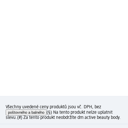
Všechny uvedené ceny produktů jsou vč. DPH, bez
poštovného a balného
(§) Na tento produkt nelze uplatnit
slevu.
(#) Za tento produkt neobdržíte dm active beauty body.