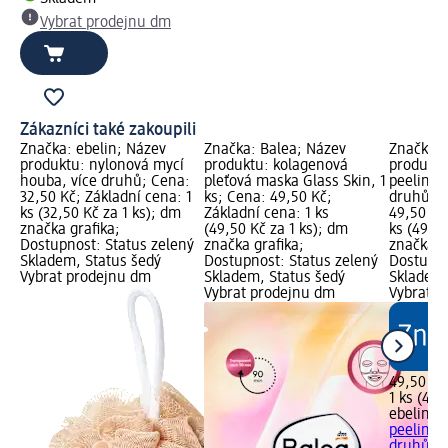
Vybrat prodejnu dm
Zákazníci také zakoupili
Značka: ebelin; Název
Značka: Balea; Název
Značka: 
produktu: nylonová mycí
produktu: kolagenová
produktu
houba, více druhů; Cena:
pleťová maska Glass Skin, 1
peelingo
32,50 Kč; Základní cena: 1
ks; Cena: 49,50 Kč;
druhů, 1
ks (32,50 Kč za 1 ks); dm
Základní cena: 1 ks
49,50 Kč
značka grafika;
(49,50 Kč za 1 ks); dm
ks (49,50
Dostupnost: Status zelený
značka grafika;
značka g
Skladem, Status šedý
Dostupnost: Status zelený
Dostupno
Vybrat prodejnu dm
Skladem, Status šedý
Skladem,
Vybrat prodejnu dm
Vybrat p
49,50 Kč
1 ks (49,
ebelin
ma
peelingo
druhů, 1