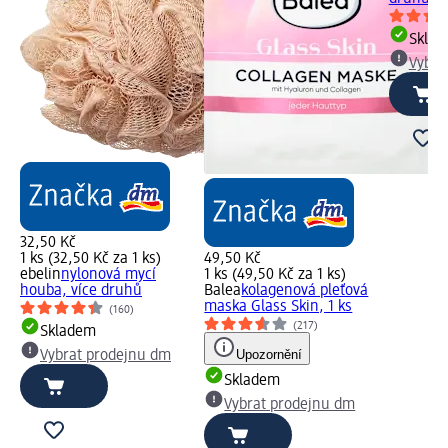
Skla
Vybra
32,50 Kč
1 ks (32,50 Kč za 1 ks)
49,50 Kč
ebelin
nylonová mycí
1 ks (49,50 Kč za 1 ks)
houba, více druhů
Balea
kolagenová pleťová
maska Glass Skin, 1 ks
(160)
(217)
Skladem
Upozornění
Vybrat prodejnu dm
Skladem
Vybrat prodejnu dm