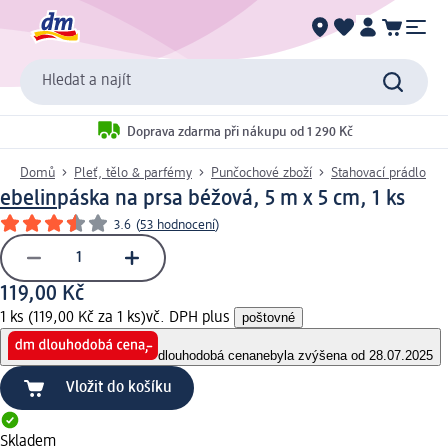
Hledat a najít
Doprava zdarma při nákupu od 1 290 Kč
Domů
Pleť, tělo & parfémy
Punčochové zboží
Stahovací prádlo
ebelin
páska na prsa béžová, 5 m x 5 cm, 1 ks
3.6
(
53 hodnocení
)
119,00 Kč
1 ks (119,00 Kč za 1 ks)
vč. DPH plus
poštovné
dlouhodobá cena
nebyla zvýšena od 28.07.2025
Vložit do košíku
Skladem