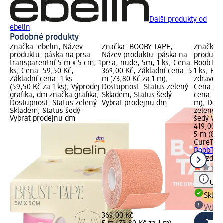
Další produkty od
ebelin
Podobné produkty
Značka: ebelin; Název
Značka: BOOBY TAPE;
Značka: 
produktu: páska na prsa
Název produktu: páska na
produktu
transparentní 5 m x 5 cm, 1
prsa, nude, 5m, 1 ks; Cena:
BoobTape
ks; Cena: 59,50 Kč;
369,00 Kč; Základní cena: 5
1 ks; Prá
Základní cena: 1 ks
m (73,80 Kč za 1 m);
zdravotn
(59,50 Kč za 1 ks); Výprodej
Dostupnost: Status zelený
Cena: 41
grafika, dm značka grafika;
Skladem, Status šedý
cena: 5 
Dostupnost: Status zelený
Vybrat prodejnu dm
m); Dost
Skladem, Status šedý
zelený S
Vybrat prodejnu dm
šedý Vyb
419,00 K
5 m (83,
CureTap
BoobTape
1 ks
zdrav
Upoz
Skla
Vybra
369,00 Kč