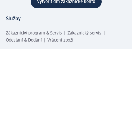
Vytvořit dm zákaznické konto
Služby
Zákaznický program & Servis
Zákaznický servis
Odeslání & Dodání
Vrácení zboží
Společnost
O společnosti
Společenská odpovědnost
Kariéra
Press centrum
Svět dm
Platební možnosti