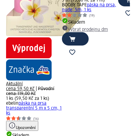
5 m (73,80 Kč za 1 m)
BOOBY TAPE
páska na prsa,
nude, 5m, 1 ks
(19)
Skladem
Vybrat prodejnu dm
Aktuální
cena:
59,50 Kč
|
Původní
cena:
119,00 Kč
1 ks (59,50 Kč za 1 ks)
ebelin
páska na prsa
transparentní 5 m x 5 cm, 1
ks
(14)
Upozornění
Skladem