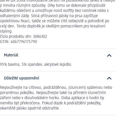
barvě lze zcela individuálně zkrátit na požadovanou délku a nalepit
ji mnoha různými způsoby. Díky tomu se dokonale přizpůsobí
každému oblečení a umožňuje nosit outfity bez ramínek nebo s
odhalenými zády. Silná přilnavost pásky na prsa zajišťuje
spolehlivou fixaci, takže se můžete cítit sebejistě a pohodlně po
celý den. Tento doplněk je skvělým pomocníkem pro kreativní
styling.
číslo produktu dm: 3086302
GTIN: 4067796175790
Materiál
95% bavlna, 5% spandex, akrylové lepidlo.
Důležité upozornění
Nepoužívejte na citlivou, podrážděnou, (sluncem) spálenou nebo
poraněnou pokožku. Nepoužívejte také na přímém slunečním
záření nebo v dlouhodobém horku. Doba aplikace 6 hodin by
neměla být překročena. Pokud dojde k podráždění pokožky,
okamžitě pásku opatrně odstraňte.