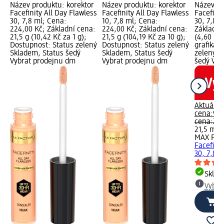
Název produktu: korektor
Název produktu: korektor
Název pr
Facefinity All Day Flawless
Facefinity All Day Flawless
Facefinit
30, 7,8 ml; Cena:
10, 7,8 ml; Cena:
30, 7,8 
224,00 Kč; Základní cena:
224,00 Kč; Základní cena:
Základní
21,5 g (10,42 Kč za 1 g);
21,5 g (104,19 Kč za 10 g);
(4,60 Kč 
Dostupnost: Status zelený
Dostupnost: Status zelený
grafika;
Skladem, Status šedý
Skladem, Status šedý
zelený S
Vybrat prodejnu dm
Vybrat prodejnu dm
šedý Vyb
Aktuální
cena:
99,
cena:
299
21,5 ml (
MAX FA
Facefinit
30, 7,8 m
Skla
Vybra