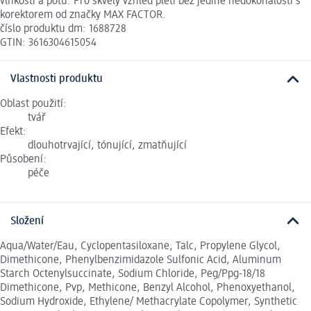
vlhkosti a potu. Pro skvělý vzhled pleti bez jediné nedokonalosti s
korektorem od značky MAX FACTOR.
číslo produktu dm: 1688728
GTIN: 3616304615054
Vlastnosti produktu
Oblast použití:
tvář
Efekt:
dlouhotrvající, tónující, zmatňující
Působení:
péče
Složení
Aqua/Water/Eau, Cyclopentasiloxane, Talc, Propylene Glycol,
Dimethicone, Phenylbenzimidazole Sulfonic Acid, Aluminum
Starch Octenylsuccinate, Sodium Chloride, Peg/Ppg-18/18
Dimethicone, Pvp, Methicone, Benzyl Alcohol, Phenoxyethanol,
Sodium Hydroxide, Ethylene/ Methacrylate Copolymer, Synthetic