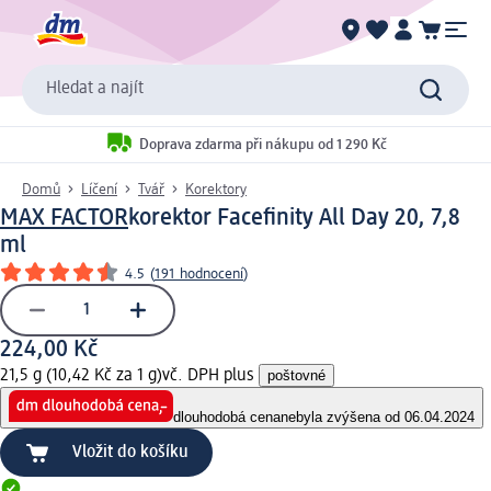
Hledat a najít
Doprava zdarma při nákupu od 1 290 Kč
Domů
Líčení
Tvář
Korektory
MAX FACTOR
korektor Facefinity All Day 20, 7,8
ml
4.5
(
191 hodnocení
)
224,00 Kč
21,5 g (10,42 Kč za 1 g)
vč. DPH plus
poštovné
dlouhodobá cena
nebyla zvýšena od 06.04.2024
Vložit do košíku