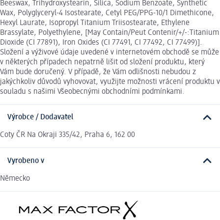
Beeswax, Trihydroxystearin, Silica, Sodium Benzoate, Synthetic
Wax, Polyglyceryl-4 Isostearate, Cetyl PEG/PPG-10/1 Dimethicone,
Hexyl Laurate, Isopropyl Titanium Triisostearate, Ethylene
Brassylate, Polyethylene, [May Contain/Peut Contenir/+/-:Titanium
Dioxide (CI 77891), Iron Oxides (CI 77491, CI 77492, CI 77499)].
Složení a výživové údaje uvedené v internetovém obchodě se může
v některých případech nepatrně lišit od složení produktu, který
Vám bude doručený. V případě, že Vám odlišnosti nebudou z
jakýchkoliv důvodů vyhovovat, využijte možnosti vrácení produktu v
souladu s našimi Všeobecnými obchodními podmínkami.
Výrobce / Dodavatel
Coty ČR Na Okraji 335/42, Praha 6, 162 00
Vyrobeno v
Německo