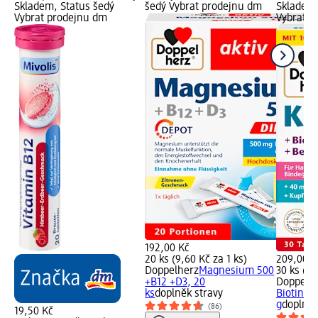
Skladem, Status šedý
šedý Vybrat prodejnu dm
Skladem,
Vybrat prodejnu dm
Vybrat p
192,00 Kč
20 ks (9,60 Kč za 1 ks)
209,00 K
Doppelherz
Magnesium 500
30 ks (6,
+B12 +D3, 20
Doppelh
ks
doplněk stravy
Biotin + 
g
doplněk
(86)
19,50 Kč