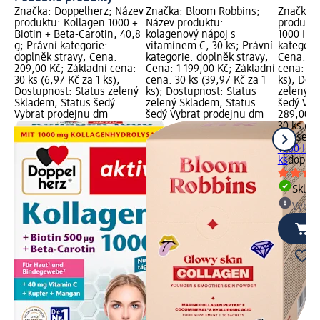
Značka: Doppelherz; Název
Značka: Bloom Robbins;
Značka: 
produktu: Kollagen 1000 +
Název produktu:
produktu
Biotin + Beta-Carotin, 40,8
kolagenový nápoj s
1000 Inte
g; Právní kategorie:
vitamínem C, 30 ks; Právní
kategori
doplněk stravy; Cena:
kategorie: doplněk stravy;
Cena: 28
209,00 Kč; Základní cena:
Cena: 1 199,00 Kč; Základní
cena: 30 
30 ks (6,97 Kč za 1 ks);
cena: 30 ks (39,97 Kč za 1
ks); Dos
Dostupnost: Status zelený
ks); Dostupnost: Status
zelený S
Skladem, Status šedý
zelený Skladem, Status
šedý Vyb
Vybrat prodejnu dm
šedý Vybrat prodejnu dm
289,00 K
30 ks (9,
tetesept
1000 Int
ks
doplně
Skla
Vybra