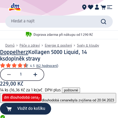
Hledat a najít
Doprava zdarma při nákupu od 1 290 Kč
Domů
Péče o zdraví
Energie & posílení
Svaly & klouby
Doppelherz
Kollagen 5000 Liquid, 14
ks
doplněk stravy
4.5
(
62 hodnocení
)
229,00 Kč
14 ks (16,36 Kč za 1 ks)
vč. DPH plus
poštovné
dlouhodobá cena
nebyla zvýšena od 20.04.2023
Vložit do košíku