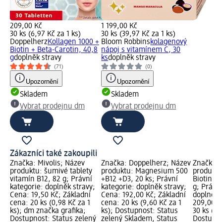
209,00 Kč
1 199,00 Kč
30 ks (6,97 Kč za 1 ks)
30 ks (39,97 Kč za 1 ks)
Doppelherz
Kollagen 1000 +
Bloom Robbins
kolagenový
Biotin + Beta-Carotin, 40,8
nápoj s vitamínem C, 30
g
doplněk stravy
ks
doplněk stravy
(71)
(0)
Upozornění
Upozornění
Skladem
Skladem
Vybrat prodejnu dm
Vybrat prodejnu dm
Zákazníci také zakoupili
Značka: Mivolis; Název
Značka: Doppelherz; Název
Značka: 
produktu: šumivé tablety
produktu: Magnesium 500
produktu
vitamín B12, 82 g; Právní
+B12 +D3, 20 ks; Právní
Biotin + 
kategorie: doplněk stravy;
kategorie: doplněk stravy;
g; Právní
Cena: 19,50 Kč; Základní
Cena: 192,00 Kč; Základní
doplněk 
cena: 20 ks (0,98 Kč za 1
cena: 20 ks (9,60 Kč za 1
209,00 K
ks); dm značka grafika;
ks); Dostupnost: Status
30 ks (6,
Dostupnost: Status zelený
zelený Skladem, Status
Dostupno