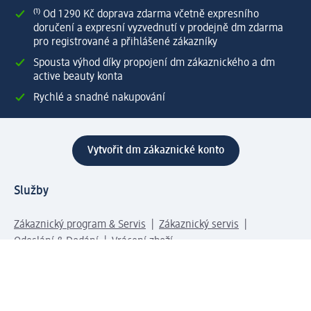
⁽¹⁾ Od 1 290 Kč doprava zdarma včetně expresního
doručení a expresní vyzvednutí v prodejně dm zdarma
pro registrované a přihlášené zákazníky
Spousta výhod díky propojení dm zákaznického a dm
active beauty konta
Rychlé a snadné nakupování
Vytvořit dm zákaznické konto
Služby
Zákaznický program & Servis
Zákaznický servis
Odeslání & Dodání
Vrácení zboží
Společnost
O společnosti
Společenská odpovědnost
Kariéra