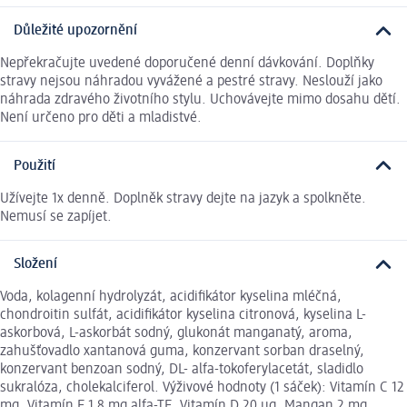
Důležité upozornění
Nepřekračujte uvedené doporučené denní dávkování. Doplňky
stravy nejsou náhradou vyvážené a pestré stravy. Neslouží jako
náhrada zdravého životního stylu. Uchovávejte mimo dosahu dětí.
Není určeno pro děti a mladistvé.
Použití
Užívejte 1x denně. Doplněk stravy dejte na jazyk a spolkněte.
Nemusí se zapíjet.
Složení
Voda, kolagenní hydrolyzát, acidifikátor kyselina mléčná,
chondroitin sulfát, acidifikátor kyselina citronová, kyselina L-
askorbová, L-askorbát sodný, glukonát manganatý, aroma,
zahušťovadlo xantanová guma, konzervant sorban draselný,
konzervant benzoan sodný, DL- alfa-tokoferylacetát, sladidlo
sukralóza, cholekalciferol. Výživové hodnoty (1 sáček): Vitamín C 12
mg, Vitamín E 1,8 mg alfa-TE, Vitamín D 20 μg, Mangan 2 mg,