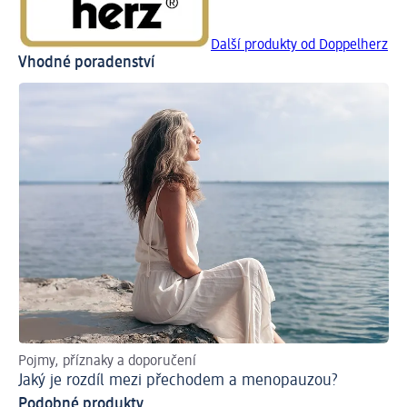
Další produkty od Doppelherz
Vhodné poradenství
Pojmy, příznaky a doporučení
Ja
Jaký je rozdíl mezi přechodem a menopauzou?
Po
Podobné produkty