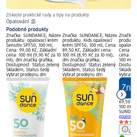
Získejte praktické rady a tipy na produkty
Pr
Opalování ⛱
Čí
Podobné produkty
Značka: SUNDANCE; Název
Značka: SUNDANCE; Název
Značka:
produktu: opalovací krém
produktu: Kids opalovací
produktu
Sensitiv SPF50, 100 ml;
krém SPF50, 100 ml; Cena:
opalován
Cena: 99,00 Kč; Základní
89,50 Kč; Základní cena:
Cena: 69
cena: 100 ml (9,90 Kč za 10
100 ml (8,95 Kč za 10 ml);
cena: 10
ml); dm značka grafika;
dm značka grafika;
100 ml);
Dostupnost: Status zelený
Dostupnost: Status zelený
Dostupno
Skladem, Status šedý
Skladem, Status šedý
Skladem,
Vybrat prodejnu dm
Vybrat prodejnu dm
Vybrat p
69,50 Kč
100 ml (
SUNDAN
opalován
Upoz