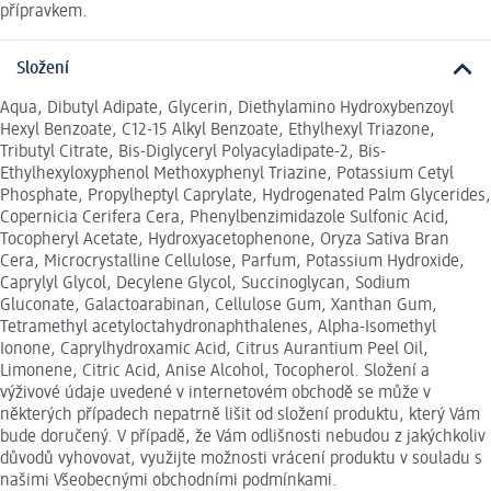
přípravkem.
Složení
Aqua, Dibutyl Adipate, Glycerin, Diethylamino Hydroxybenzoyl
Hexyl Benzoate, C12-15 Alkyl Benzoate, Ethylhexyl Triazone,
Tributyl Citrate, Bis-Diglyceryl Polyacyladipate-2, Bis-
Ethylhexyloxyphenol Methoxyphenyl Triazine, Potassium Cetyl
Phosphate, Propylheptyl Caprylate, Hydrogenated Palm Glycerides,
Copernicia Cerifera Cera, Phenylbenzimidazole Sulfonic Acid,
Tocopheryl Acetate, Hydroxyacetophenone, Oryza Sativa Bran
Cera, Microcrystalline Cellulose, Parfum, Potassium Hydroxide,
Caprylyl Glycol, Decylene Glycol, Succinoglycan, Sodium
Gluconate, Galactoarabinan, Cellulose Gum, Xanthan Gum,
Tetramethyl acetyloctahydronaphthalenes, Alpha-Isomethyl
Ionone, Caprylhydroxamic Acid, Citrus Aurantium Peel Oil,
Limonene, Citric Acid, Anise Alcohol, Tocopherol. Složení a
výživové údaje uvedené v internetovém obchodě se může v
některých případech nepatrně lišit od složení produktu, který Vám
bude doručený. V případě, že Vám odlišnosti nebudou z jakýchkoliv
důvodů vyhovovat, využijte možnosti vrácení produktu v souladu s
našimi Všeobecnými obchodními podmínkami.