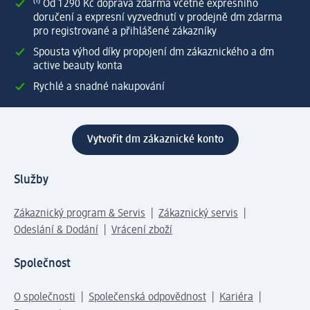
⁽¹⁾ Od 1 290 Kč doprava zdarma včetně expresního
doručení a expresní vyzvednutí v prodejně dm zdarma
pro registrované a přihlášené zákazníky
Spousta výhod díky propojení dm zákaznického a dm
active beauty konta
Rychlé a snadné nakupování
Vytvořit dm zákaznické konto
Služby
Zákaznický program & Servis
Zákaznický servis
Odeslání & Dodání
Vrácení zboží
Společnost
O společnosti
Společenská odpovědnost
Kariéra