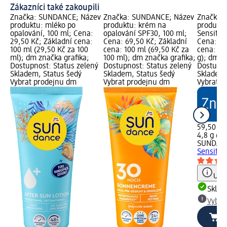
Zákazníci také zakoupili
Značka: SUNDANCE; Název
Značka: SUNDANCE; Název
Značka:
produktu: mléko po
produktu: krém na
produktu
opalování, 100 ml; Cena:
opalování SPF30, 100 ml;
Sensitiv 
29,50 Kč; Základní cena:
Cena: 69,50 Kč; Základní
Cena: 59
100 ml (29,50 Kč za 100
cena: 100 ml (69,50 Kč za
cena: 4,8
ml); dm značka grafika;
100 ml); dm značka grafika;
g); dm z
Dostupnost: Status zelený
Dostupnost: Status zelený
Dostupno
Skladem, Status šedý
Skladem, Status šedý
Skladem,
Vybrat prodejnu dm
Vybrat prodejnu dm
Vybrat p
59,50 Kč
4,8 g (12
SUNDAN
Sensitiv
Upoz
Skla
Vybra