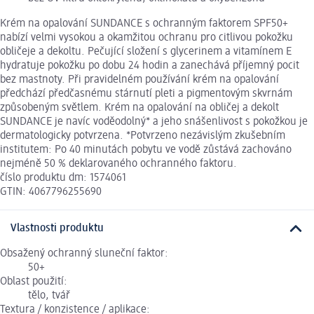
Krém na opalování SUNDANCE s ochranným faktorem SPF50+
nabízí velmi vysokou a okamžitou ochranu pro citlivou pokožku
obličeje a dekoltu. Pečující složení s glycerinem a vitamínem E
hydratuje pokožku po dobu 24 hodin a zanechává příjemný pocit
bez mastnoty. Při pravidelném používání krém na opalování
předchází předčasnému stárnutí pleti a pigmentovým skvrnám
způsobeným světlem. Krém na opalování na obličej a dekolt
SUNDANCE je navíc voděodolný* a jeho snášenlivost s pokožkou je
dermatologicky potvrzena. *Potvrzeno nezávislým zkušebním
institutem: Po 40 minutách pobytu ve vodě zůstává zachováno
nejméně 50 % deklarovaného ochranného faktoru.
číslo produktu dm: 1574061
GTIN: 4067796255690
Vlastnosti produktu
Obsažený ochranný sluneční faktor:
50+
Oblast použití:
tělo, tvář
Textura / konzistence / aplikace: