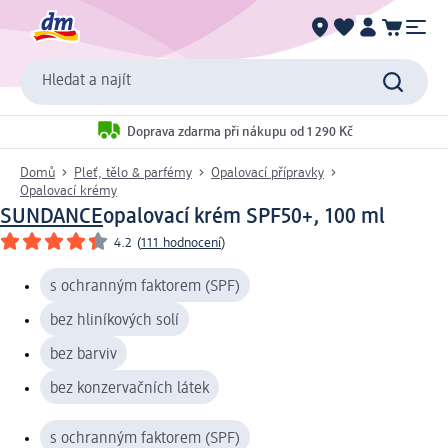
Hledat a najít
Doprava zdarma při nákupu od 1 290 Kč
Domů
Pleť, tělo & parfémy
Opalovací přípravky
Opalovací krémy
SUNDANCE
opalovací krém SPF50+, 100 ml
4.2
(
111 hodnocení
)
s ochranným faktorem (SPF)
bez hliníkových solí
bez barviv
bez konzervačních látek
s ochranným faktorem (SPF)