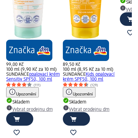
Skla
Vybra
99,00 Kč
89,50 Kč
100 ml (9,90 Kč za 10 ml)
100 ml (8,95 Kč za 10 ml)
SUNDANCE
opalovací krém
SUNDANCE
Kids opalovací
Sensitiv SPF50, 100 ml
krém SPF50, 100 ml
(111)
(129)
Upozornění
Upozornění
Skladem
Skladem
Vybrat prodejnu dm
Vybrat prodejnu dm