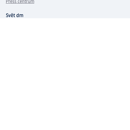
Press centrum
Svět dm
Platební možnosti
Spojte se s dm