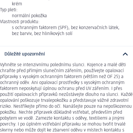
krém
Typ pleti:
normální pokožka
Vlastnosti produktu:
s ochranným faktorem (SPF), bez konzervačních látek,
bez barviv, bez hliníkových solí
Důležité upozornění
Vyhněte se intenzivnímu polednímu slunci. Kojence a malé děti
chraňte před přímým slunečním zářením, používejte opalovací
přípravky s vysokým ochranným faktorem (větším než OF 25) a
ochranný oděv. Ani opalovací prostředky s vysokým ochranným
faktorem neposkytují úplnou ochranu před UV zářením. I přes
použití opalovacích přípravků nezůstávejte dlouho na slunci. Každé
opalování poškozuje trvalepokožku a představuje vážné zdravotní
riziko. Nestříkejte přímo do očí. Nanášejte pouze na nepoškozenou
pokožku. Nechte přípravek důkladně vstřebat, především před
pobytem ve vodě. Zamezte kontaktu s oděvy, textiliemi a jinými
povrchy. I po úplném vstřebání přípravku se mohou tvořit trvalé
skvrny nebo může dojít ke zbarvení oděvu v místech kontaktu s