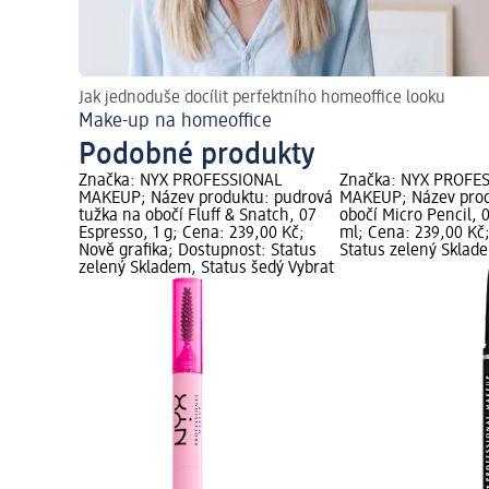
Jak jednoduše docílit perfektního homeoffice looku
Make-up na homeoffice
Podobné produkty
NAL
Značka: NYX PROFESSIONAL
Značka: NYX PROFE
 fix na
MAKEUP; Název produktu: pudrová
MAKEUP; Název prod
aupe, 1 ml;
tužka na obočí Fluff & Snatch, 07
obočí Micro Pencil, 
nost:
Espresso, 1 g; Cena: 239,00 Kč;
ml; Cena: 239,00 Kč
tatus šedý
Nově grafika; Dostupnost: Status
Status zelený Sklad
zelený Skladem, Status šedý Vybrat