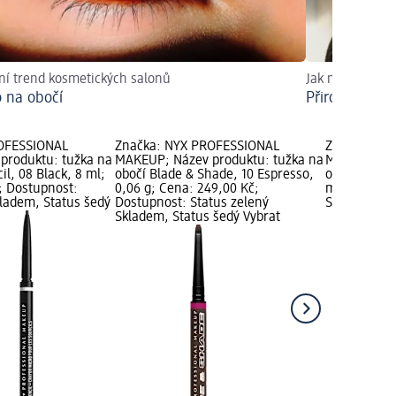
ní trend kosmetických salonů
Jak na to?
 na obočí
Přirozeně krá
OFESSIONAL
Značka: NYX PROFESSIONAL
Značka: NY
produktu: tužka na
MAKEUP; Název produktu: tužka na
MAKEUP; Ná
il, 08 Black, 8 ml;
obočí Blade & Shade, 10 Espresso,
obočí The Br
; Dostupnost:
0,06 g; Cena: 249,00 Kč;
ml; Cena: 2
kladem, Status šedý
Dostupnost: Status zelený
Status zele
Skladem, Status šedý Vybrat