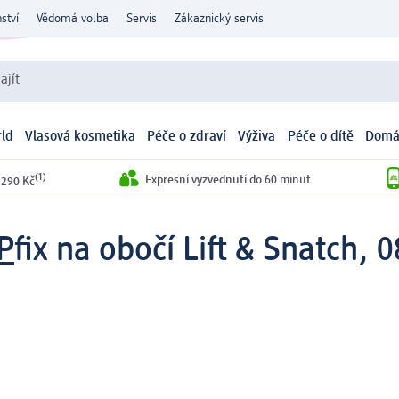
ství
Vědomá volba
Servis
Zákaznický servis
ajít
ld
Vlasová kosmetika
Péče o zdraví
Výživa
Péče o dítě
Domá
(1)
Expresní vyzvednutí do 60 minut
 290 Kč
P
fix na obočí Lift & Snatch, 