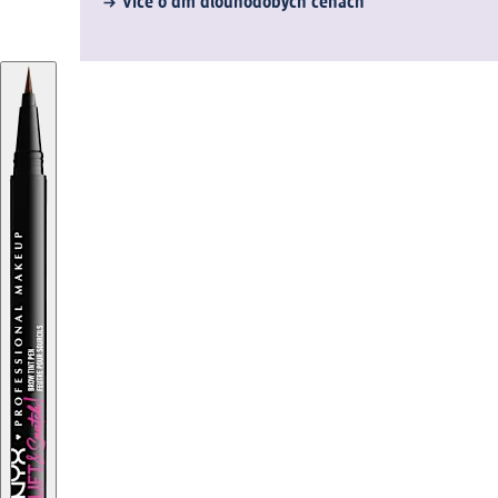
Více o dm dlouhodobých cenách