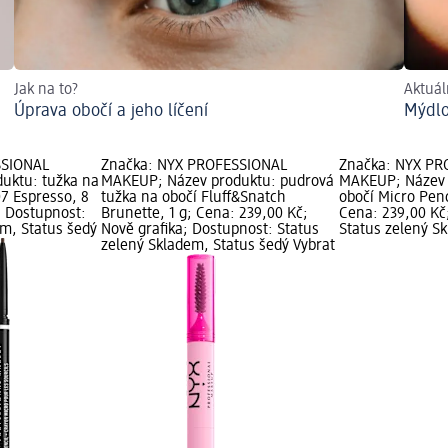
Jak na to?
Aktuál
Úprava obočí a jeho líčení
Mýdlo
SSIONAL
Značka: NYX PROFESSIONAL
Značka: NYX PR
uktu: tužka na
MAKEUP; Název produktu: pudrová
MAKEUP; Název 
07 Espresso, 8
tužka na obočí Fluff&Snatch
obočí Micro Penc
; Dostupnost:
Brunette, 1 g; Cena: 239,00 Kč;
Cena: 239,00 Kč
em, Status šedý
Nově grafika; Dostupnost: Status
Status zelený S
zelený Skladem, Status šedý Vybrat