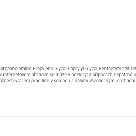
opropanolamine,Propylene Glycol,Caprylyl Glycol,Pentaerythrityl 
 internetovém obchodě se může v některých případech nepatrně liši
 možnosti vrácení produktu v souladu s našimi Všeobecnými obchod