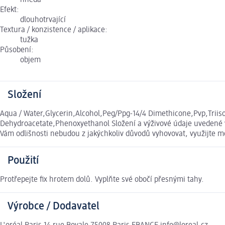
hnědá
Efekt:
dlouhotrvající
Textura / konzistence / aplikace:
tužka
Působení:
objem
Složení
Aqua / Water,Glycerin,Alcohol,Peg/Ppg-14/4 Dimethicone,Pvp,Triis
Dehydroacetate,Phenoxyethanol Složení a výživové údaje uvedené v
Vám odlišnosti nebudou z jakýchkoliv důvodů vyhovovat, využijte
Použití
Protřepejte fix hrotem dolů. Vyplňte své obočí přesnými tahy.
Výrobce / Dodavatel