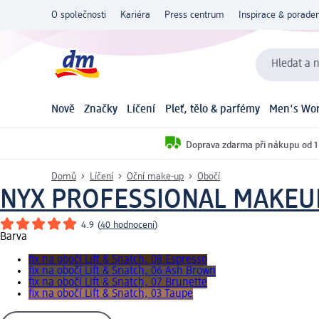
O společnosti
Kariéra
Press centrum
Inspirace & poraden
Hledat a n
Nově
Značky
Líčení
Pleť, tělo & parfémy
Men's Wor
Doprava zdarma při nákupu od 1
Domů
Líčení
Oční make-up
Obočí
NYX PROFESSIONAL MAKEU
4.9
(
40 hodnocení
)
Barva
fix na obočí Lift & Snatch, 08 Espresso
fix na obočí Lift & Snatch, 06 Ash Brown
fix na obočí Lift & Snatch, 07 Brunette
fix na obočí Lift & Snatch, 03 Taupe