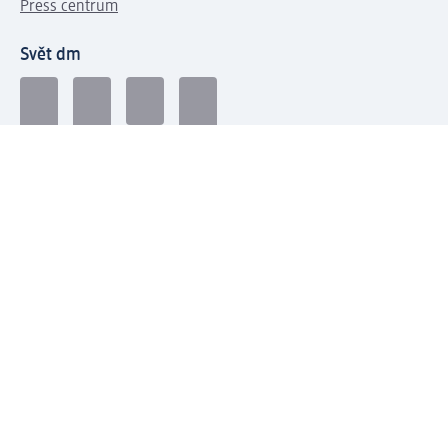
Press centrum
Svět dm
Platební možnosti
Spojte se s dm