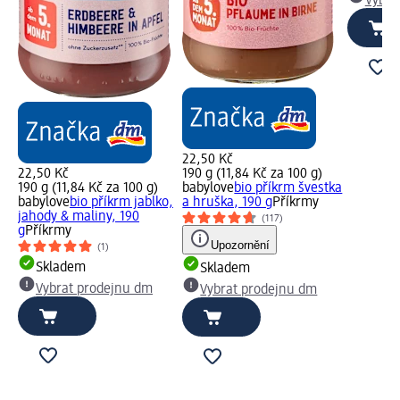
Vybra
22,50 Kč
22,50 Kč
190 g (11,84 Kč za 100 g)
190 g (11,84 Kč za 100 g)
babylove
bio příkrm švestka
babylove
bio příkrm jablko,
a hruška, 190 g
Příkrmy
jahody & maliny, 190
(117)
g
Příkrmy
Upozornění
(1)
Skladem
Skladem
Vybrat prodejnu dm
Vybrat prodejnu dm