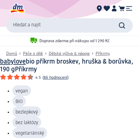
Hledat a najít
Doprava zdarma při nákupu od 1 290 Kč
Domů
Péče o dítě
Dětská výživa & nápoje
Příkrmy
babylove
bio příkrm broskev, hruška & borůvka,
190 g
Příkrmy
4.5
(
86 hodnocení
)
vegan
BIO
bezlepkový
bez laktózy
vegetariánský