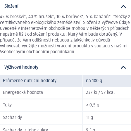
Složení
45 % broskví*, 40 % hrušek*, 10 % borůvek*, 5 % banánů*. *Složky z
certifikovaného ekologického zemědělství. Složení a výživové údaje
uvedené v internetovém obchodě se mohou v některých případech
nepatrně lišit od složení produktu, který Vám bude doručený. V
případě, že Vám odlišnosti nebudou z jakýchkoliv důvodů
vyhovovat, využijte možnosti vrácení produktu v souladu s našimi
Všeobecnými obchodními podmínkami.
Výživové hodnoty
Průměrné nutriční hodnoty
na 100 g
Energetická hodnota
237 kJ / 57 kcal
Tuky
< 0,5 g
Sacharidy
11 g
Sacharidy, z toho cukry
9,1 g