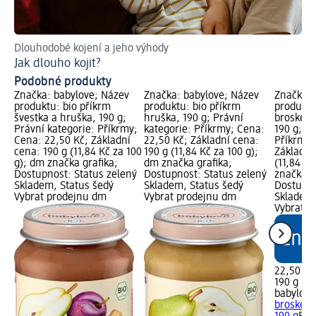
Dlouhodobé kojení a jeho výhody
Pra
Jak dlouho kojit?
Co
Podobné produkty
Značka: babylove; Název
Značka: babylove; Název
Značka: 
produktu: bio příkrm
produktu: bio příkrm
produktu
švestka a hruška, 190 g;
hruška, 190 g; Právní
broskev,
Právní kategorie: Příkrmy;
kategorie: Příkrmy; Cena:
190 g; Pr
Cena: 22,50 Kč; Základní
22,50 Kč; Základní cena:
Příkrmy;
cena: 190 g (11,84 Kč za 100
190 g (11,84 Kč za 100 g);
Základní
g); dm značka grafika;
dm značka grafika;
(11,84 Kč
Dostupnost: Status zelený
Dostupnost: Status zelený
značka g
Skladem, Status šedý
Skladem, Status šedý
Dostupno
Vybrat prodejnu dm
Vybrat prodejnu dm
Skladem,
Vybrat p
22,50 Kč
190 g (11
babylove
broskev,