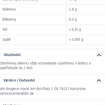
Vláknina
2,8 g
Bílkoviny
0,6 g
Sůl
< 0,01 g
Sodík
< 0,005 g
Skladování
Otevřenou sklenici vždy uchovávejte uzavřenou v lednici a
spotřebujte do 2 dnů.
Výrobce / Dodavatel
dm-drogerie markt Am dm-Platz 1, DE-76227 Karlsruhe
servicecenter@dm.de