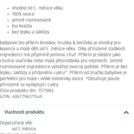
vhodný od 5. měsíce věku
100% ovoce
jemně rozmixované
bio kvalita
bez lepku a laktózy
babylove bio příkrm broskev, hruška & borůvka je vhodný pro
kojence a malé děti od 5. měsíce věku. Díky přirozené sladkosti
ingrediencí má příjemně jemnou chuť. Příkrm je ideální jako
chutná svačinka nebo malá přesnídávka pro nejmenší. Jemně
rozmixované ingredience vytvářejí ovocný požitek. Příkrm je bez
lepku, laktózy a přidaného cukru*. Příkrm od značky babylove je
perfektní pro malé i velké milovníky ovoce. *Obsahuje pouze
přirozeně se vyskytující cukry.
číslo produktu dm: 1571082
GTIN: 4067796171549
Vlastnosti produktu
Doporučený věk:
od 5.měsíce