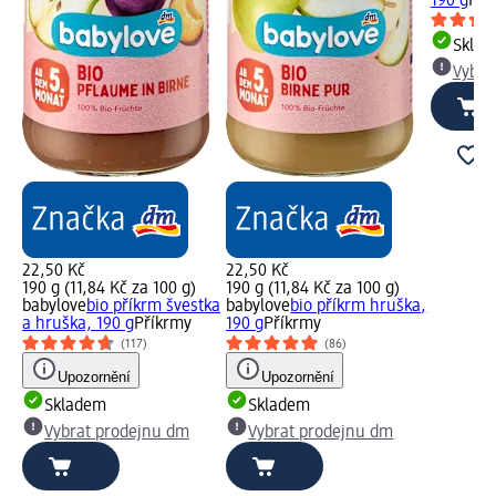
190 g
Pří
Skla
Vybra
22,50 Kč
22,50 Kč
190 g (11,84 Kč za 100 g)
190 g (11,84 Kč za 100 g)
babylove
bio příkrm švestka
babylove
bio příkrm hruška,
a hruška, 190 g
Příkrmy
190 g
Příkrmy
(117)
(86)
Upozornění
Upozornění
Skladem
Skladem
Vybrat prodejnu dm
Vybrat prodejnu dm