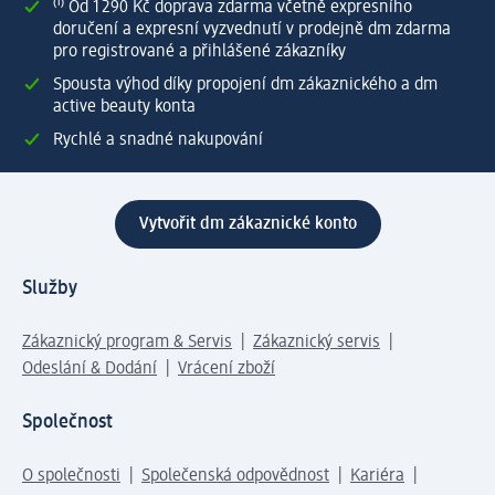
⁽¹⁾ Od 1 290 Kč doprava zdarma včetně expresního
doručení a expresní vyzvednutí v prodejně dm zdarma
pro registrované a přihlášené zákazníky
Spousta výhod díky propojení dm zákaznického a dm
active beauty konta
Rychlé a snadné nakupování
Vytvořit dm zákaznické konto
Služby
Zákaznický program & Servis
Zákaznický servis
Odeslání & Dodání
Vrácení zboží
Společnost
O společnosti
Společenská odpovědnost
Kariéra