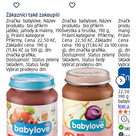
Zákazníci také zakoupili
Značka: babylove; Název
Značka: babylove; Název
Značka: 
produktu: bio příkrm
produktu: bio příkrm
produktu
jablko, jahody & maliny, 190
švestka a hruška, 190 g;
mango, ki
g; Právní kategorie:
Právní kategorie: Příkrmy;
Právní k
Příkrmy; Cena: 22,50 Kč;
Cena: 22,50 Kč; Základní
Cena: 22
Základní cena: 190 g
cena: 190 g (11,84 Kč za 100
cena: 190
(11,84 Kč za 100 g); dm
g); dm značka grafika;
g); dm z
značka grafika;
Dostupnost: Status zelený
Dostupno
Dostupnost: Status zelený
Skladem, Status šedý
Skladem,
Skladem, Status šedý
Vybrat prodejnu dm
Vybrat p
Vybrat prodejnu dm
22,50 Kč
190 g (11
babylove
kiwi a ja
Upoz
Skla