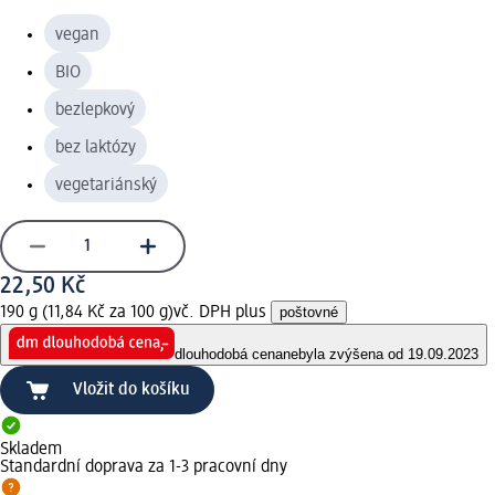
vegan
BIO
bezlepkový
bez laktózy
vegetariánský
22,50 Kč
190 g (11,84 Kč za 100 g)
vč. DPH plus
poštovné
dlouhodobá cena
nebyla zvýšena od 19.09.2023
Vložit do košíku
Skladem
Standardní doprava za 1-3 pracovní dny