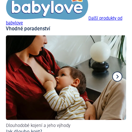
Další produkty od
babylove
Vhodné poradenství
Dlouhodobé kojení a jeho výhody
Víc
Jak dlouho kojit?
Ja