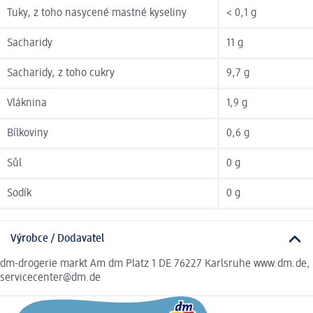
Tuky, z toho nasycené mastné kyseliny
< 0,1 g
Sacharidy
11 g
Sacharidy, z toho cukry
9,7 g
Vláknina
1,9 g
Bílkoviny
0,6 g
Sůl
0 g
Sodík
0 g
Výrobce / Dodavatel
dm-drogerie markt Am dm Platz 1 DE 76227 Karlsruhe www.dm.de,
servicecenter@dm.de