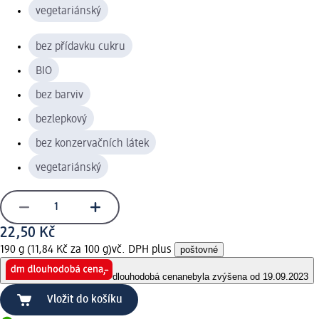
vegetariánský
bez přídavku cukru
BIO
bez barviv
bezlepkový
bez konzervačních látek
vegetariánský
22,50 Kč
190 g (11,84 Kč za 100 g)
vč. DPH plus
poštovné
dlouhodobá cena
nebyla zvýšena od 19.09.2023
Vložit do košíku