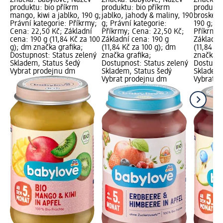
produktu: bio příkrm
produktu: bio příkrm
produktu
mango, kiwi a jablko, 190 g;
jablko, jahody & maliny, 190
broskev,
Právní kategorie: Příkrmy;
g; Právní kategorie:
190 g; Pr
Cena: 22,50 Kč; Základní
Příkrmy; Cena: 22,50 Kč;
Příkrmy;
cena: 190 g (11,84 Kč za 100
Základní cena: 190 g
Základní
g); dm značka grafika;
(11,84 Kč za 100 g); dm
(11,84 Kč
Dostupnost: Status zelený
značka grafika;
značka g
Skladem, Status šedý
Dostupnost: Status zelený
Dostupno
Vybrat prodejnu dm
Skladem, Status šedý
Skladem,
Vybrat prodejnu dm
Vybrat p