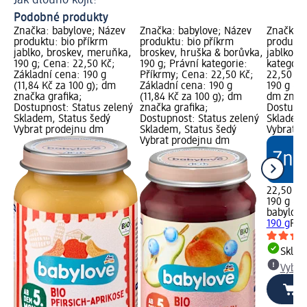
Podobné produkty
Značka: babylove; Název
Značka: babylove; Název
Značka: 
produktu: bio příkrm
produktu: bio příkrm
produktu
jablko, broskev, meruňka,
broskev, hruška & borůvka,
jablko, 1
190 g; Cena: 22,50 Kč;
190 g; Právní kategorie:
kategori
Základní cena: 190 g
Příkrmy; Cena: 22,50 Kč;
22,50 Kč
(11,84 Kč za 100 g); dm
Základní cena: 190 g
190 g (11
značka grafika;
(11,84 Kč za 100 g); dm
dm značk
Dostupnost: Status zelený
značka grafika;
Dostupno
Skladem, Status šedý
Dostupnost: Status zelený
Skladem,
Vybrat prodejnu dm
Skladem, Status šedý
Vybrat p
Vybrat prodejnu dm
22,50 Kč
190 g (11
babylove
190 g
Pří
Skla
Vybra