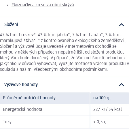
Ekoznačky a co se za nimi skrývá
Složení
47 % hm. broskev*, 43 % hm. jablko*, 7 % hm. banán*, 3 % hm.
marakujová šťáva*. * z kontrolovaného ekologického zemědělství.
Složení a výživové údaje uvedené v internetovém obchodě se
mohou v některých případech nepatrně lišit od složení produktu,
který Vám bude doručený. V případě, že Vám odlišnosti nebudou z
jakýchkoliv důvodů vyhovovat, využijte možnosti vrácení produktu v
souladu s našimi Všeobecnými obchodními podmínkami.
Výživové hodnoty
Průměrné nutriční hodnoty
na 100 g
Energetická hodnota
227 kJ / 54 kcal
Tuky
< 0,5 g