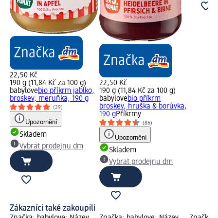
22,50 Kč
190 g (11,84 Kč za 100 g)
22,50 Kč
babylove
bio příkrm jablko,
190 g (11,84 Kč za 100 g)
broskev, meruňka, 190 g
babylove
bio příkrm
broskev, hruška & borůvka,
(29)
190 g
Příkrmy
Upozornění
(86)
Skladem
Upozornění
Vybrat prodejnu dm
Skladem
Vybrat prodejnu dm
Zákazníci také zakoupili
Značka: babylove; Název
Značka: babylove; Název
Značka: 