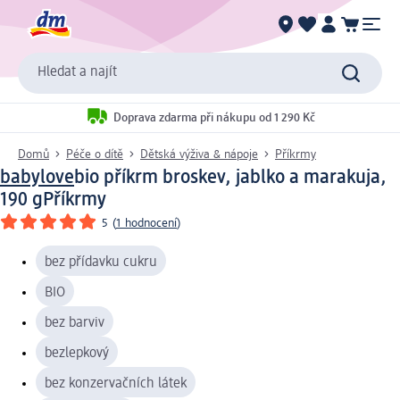
Hledat a najít
Doprava zdarma při nákupu od 1 290 Kč
Domů
Péče o dítě
Dětská výživa & nápoje
Příkrmy
babylove
bio příkrm broskev, jablko a marakuja,
190 g
Příkrmy
5
(
1 hodnocení
)
bez přídavku cukru
BIO
bez barviv
bezlepkový
bez konzervačních látek