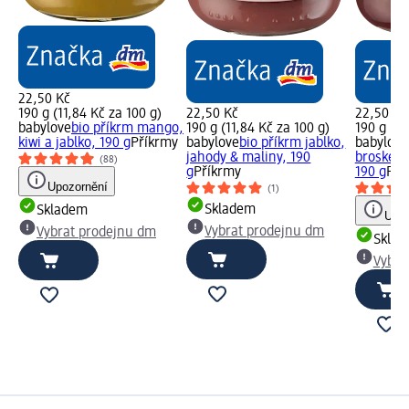
22,50 Kč
190 g (11,84 Kč za 100 g)
22,50 Kč
22,50 Kč
babylove
bio příkrm mango,
190 g (11,84 Kč za 100 g)
190 g (11
kiwi a jablko, 190 g
Příkrmy
babylove
bio příkrm jablko,
babylove
jahody & maliny, 190
broskev,
(88)
g
Příkrmy
190 g
Pří
Upozornění
(1)
Skladem
Skladem
Upoz
Vybrat prodejnu dm
Vybrat prodejnu dm
Skla
Vybra