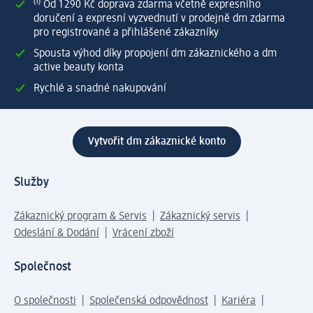
⁽¹⁾ Od 1 290 Kč doprava zdarma včetně expresního
doručení a expresní vyzvednutí v prodejně dm zdarma
pro registrované a přihlášené zákazníky
Spousta výhod díky propojení dm zákaznického a dm
active beauty konta
Rychlé a snadné nakupování
Vytvořit dm zákaznické konto
Služby
Zákaznický program & Servis
Zákaznický servis
Odeslání & Dodání
Vrácení zboží
Společnost
O společnosti
Společenská odpovědnost
Kariéra