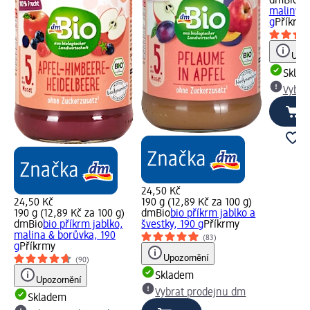
dmBio
bi
maliny &
g
Příkrm
Upoz
Skla
Vybra
24,50 Kč
24,50 Kč
190 g (12,89 Kč za 100 g)
190 g (12,89 Kč za 100 g)
dmBio
bio příkrm jablko a
dmBio
bio příkrm jablko,
švestky, 190 g
Příkrmy
malina & borůvka, 190
(83)
g
Příkrmy
Upozornění
(90)
Skladem
Upozornění
Vybrat prodejnu dm
Skladem