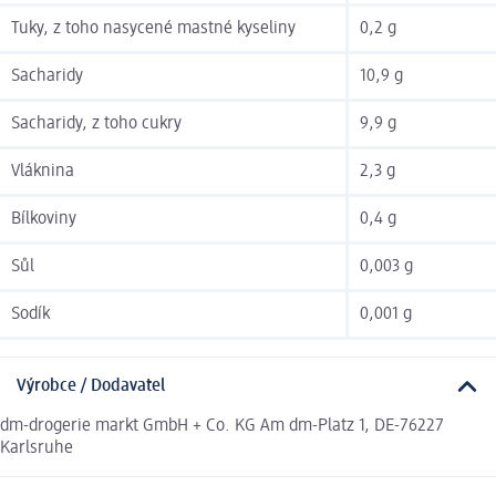
Tuky, z toho nasycené mastné kyseliny
0,2 g
Sacharidy
10,9 g
Sacharidy, z toho cukry
9,9 g
Vláknina
2,3 g
Bílkoviny
0,4 g
Sůl
0,003 g
Sodík
0,001 g
Výrobce / Dodavatel
dm-drogerie markt GmbH + Co. KG Am dm-Platz 1, DE-76227
Karlsruhe