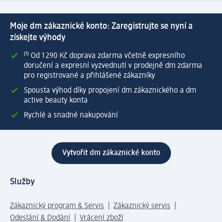
Moje dm zákaznické konto: Zaregistrujte se nyní a
získejte výhody
⁽¹⁾ Od 1 290 Kč doprava zdarma včetně expresního
doručení a expresní vyzvednutí v prodejně dm zdarma
pro registrované a přihlášené zákazníky
Spousta výhod díky propojení dm zákaznického a dm
active beauty konta
Rychlé a snadné nakupování
Vytvořit dm zákaznické konto
Služby
Zákaznický program & Servis
Zákaznický servis
Odeslání & Dodání
Vrácení zboží