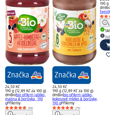
190 g (12
dmBio
bi
švestky, 
Upoz
Skla
Vybra
24,50 Kč
24,50 Kč
190 g (12,89 Kč za 100 g)
190 g (12,89 Kč za 100 g)
dmBio
bio příkrm jablko,
dmBio
bio příkrm jablko,
malina & borůvka, 190
kokosové mléko & borůvky,
g
Příkrmy
190 g
Příkrmy
(90)
(79)