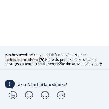
Všechny uvedené ceny produktů jsou vč. DPH, bez
poštovného a balného
(§) Na tento produkt nelze uplatnit
slevu.
(#) Za tento produkt neobdržíte dm active beauty body.
Jak se Vám líbí tato stránka?