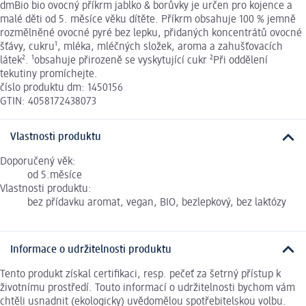
dmBio bio ovocný příkrm jablko & borůvky je určen pro kojence a
malé děti od 5. měsíce věku dítěte. Příkrm obsahuje 100 % jemně
rozmělněné ovocné pyré bez lepku, přidaných koncentrátů ovocné
šťávy, cukru¹, mléka, mléčných složek, aroma a zahušťovacích
látek². ¹obsahuje přirozeně se vyskytující cukr ²Při oddělení
tekutiny promíchejte.
číslo produktu dm: 1450156
GTIN: 4058172438073
Vlastnosti produktu
Doporučený věk:
od 5.měsíce
Vlastnosti produktu:
bez přídavku aromat, vegan, BIO, bezlepkový, bez laktózy
Informace o udržitelnosti produktu
Tento produkt získal certifikaci, resp. pečeť za šetrný přístup k
životnímu prostředí. Touto informací o udržitelnosti bychom vám
chtěli usnadnit (ekologicky) uvědomělou spotřebitelskou volbu.