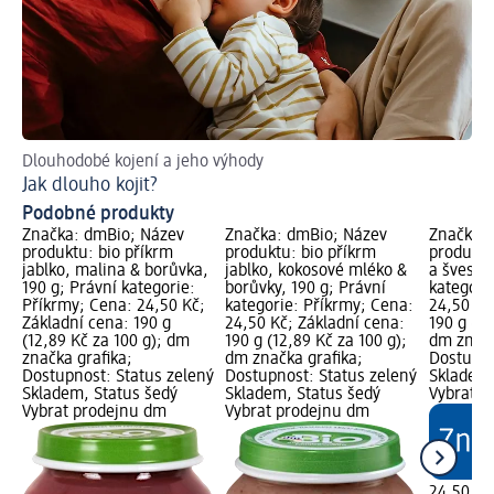
Dlouhodobé kojení a jeho výhody
Pra
Jak dlouho kojit?
Co
Podobné produkty
Značka: dmBio; Název
Značka: dmBio; Název
Značka: 
produktu: bio příkrm
produktu: bio příkrm
produktu
jablko, malina & borůvka,
jablko, kokosové mléko &
a švestky
190 g; Právní kategorie:
borůvky, 190 g; Právní
kategori
Příkrmy; Cena: 24,50 Kč;
kategorie: Příkrmy; Cena:
24,50 Kč
Základní cena: 190 g
24,50 Kč; Základní cena:
190 g (12
(12,89 Kč za 100 g); dm
190 g (12,89 Kč za 100 g);
dm značk
značka grafika;
dm značka grafika;
Dostupno
Dostupnost: Status zelený
Dostupnost: Status zelený
Skladem,
Skladem, Status šedý
Skladem, Status šedý
Vybrat p
Vybrat prodejnu dm
Vybrat prodejnu dm
24,50 Kč