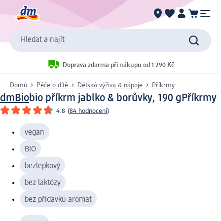
Hledat a najít
Doprava zdarma při nákupu od 1 290 Kč
Domů
Péče o dítě
Dětská výživa & nápoje
Příkrmy
dmBio
bio příkrm jablko & borůvky, 190 g
Příkrmy
4.8
(
84 hodnocení
)
vegan
BIO
bezlepkový
bez laktózy
bez přídavku aromat