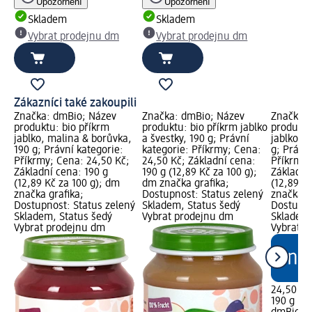
Upozornění
Upozornění
Skladem
Skladem
Vybrat prodejnu dm
Vybrat prodejnu dm
Zákazníci také zakoupili
Značka: dmBio; Název
Značka: dmBio; Název
Značka: 
produktu: bio příkrm
produktu: bio příkrm jablko
produktu
jablko, malina & borůvka,
a švestky, 190 g; Právní
jablko, 
190 g; Právní kategorie:
kategorie: Příkrmy; Cena:
g; Právní
Příkrmy; Cena: 24,50 Kč;
24,50 Kč; Základní cena:
Příkrmy;
Základní cena: 190 g
190 g (12,89 Kč za 100 g);
Základní
(12,89 Kč za 100 g); dm
dm značka grafika;
(12,89 K
značka grafika;
Dostupnost: Status zelený
značka g
Dostupnost: Status zelený
Skladem, Status šedý
Dostupno
Skladem, Status šedý
Vybrat prodejnu dm
Skladem,
Vybrat prodejnu dm
Vybrat p
24,50 Kč
190 g (12