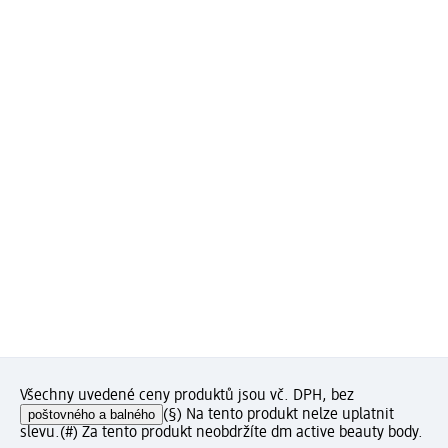
Všechny uvedené ceny produktů jsou vč. DPH, bez
poštovného a balného
(§) Na tento produkt nelze uplatnit
slevu.
(#) Za tento produkt neobdržíte dm active beauty body.