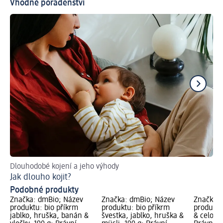
Vhodné poradenství
Dlouhodobé kojení a jeho výhody
Pra
Jak dlouho kojit?
Co
Podobné produkty
Značka: dmBio; Název
Značka: dmBio; Název
Značka: 
produktu: bio příkrm
produktu: bio příkrm
produktu
jablko, hruška, banán &
švestka, jablko, hruška &
& celozrn