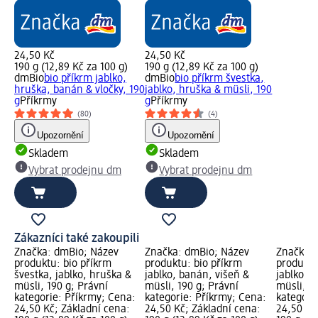
24,50 Kč
24,50 Kč
190 g (12,89 Kč za 100 g)
190 g (12,89 Kč za 100 g)
dmBio
bio příkrm jablko,
dmBio
bio příkrm švestka,
hruška, banán & vločky, 190
jablko, hruška & müsli, 190
g
Příkrmy
g
Příkrmy
(80)
(4)
Upozornění
Upozornění
Skladem
Skladem
Vybrat prodejnu dm
Vybrat prodejnu dm
Zákazníci také zakoupili
Značka: dmBio; Název
Značka: dmBio; Název
Značka: 
produktu: bio příkrm
produktu: bio příkrm
produktu
švestka, jablko, hruška &
jablko, banán, višeň &
jablko, 
müsli, 190 g; Právní
müsli, 190 g; Právní
müsli, 1
kategorie: Příkrmy; Cena:
kategorie: Příkrmy; Cena:
kategori
24,50 Kč; Základní cena:
24,50 Kč; Základní cena:
24,50 Kč