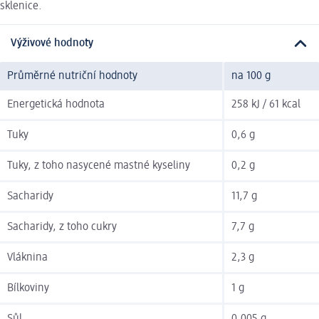
sklenice.
Výživové hodnoty
Průměrné nutriční hodnoty
na 100 g
Energetická hodnota
258 kJ / 61 kcal
Tuky
0,6 g
Tuky, z toho nasycené mastné kyseliny
0,2 g
Sacharidy
11,7 g
Sacharidy, z toho cukry
7,7 g
Vláknina
2,3 g
Bílkoviny
1 g