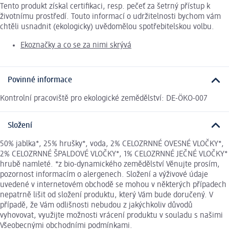
Tento produkt získal certifikaci, resp. pečeť za šetrný přístup k
životnímu prostředí. Touto informací o udržitelnosti bychom vám
chtěli usnadnit (ekologicky) uvědomělou spotřebitelskou volbu.
Ekoznačky a co se za nimi skrývá
Povinné informace
Kontrolní pracoviště pro ekologické zemědělství: DE-ÖKO-007
Složení
50% jablka*, 25% hrušky*, voda, 2% CELOZRNNÉ OVESNÉ VLOČKY*,
2% CELOZRNNÉ ŠPALDOVÉ VLOČKY*, 1% CELOZRNNÉ JEČNÉ VLOČKY*
hrubě namleté. *z bio-dynamického zemědělství Věnujte prosím,
pozornost informacím o alergenech. Složení a výživové údaje
uvedené v internetovém obchodě se mohou v některých případech
nepatrně lišit od složení produktu, který Vám bude doručený. V
případě, že Vám odlišnosti nebudou z jakýchkoliv důvodů
vyhovovat, využijte možnosti vrácení produktu v souladu s našimi
Všeobecnými obchodními podmínkami.