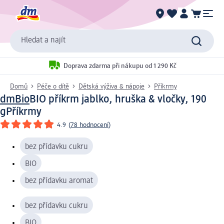
Hledat a najít
Doprava zdarma při nákupu od 1 290 Kč
Domů
Péče o dítě
Dětská výživa & nápoje
Příkrmy
dmBio
BIO příkrm jablko, hruška & vločky, 190
g
Příkrmy
4.9
(
78 hodnocení
)
bez přídavku cukru
BIO
bez přídavku aromat
bez přídavku cukru
BIO