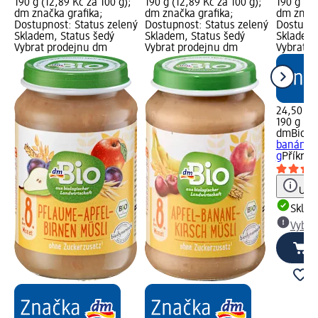
190 g (12,89 Kč za 100 g);
190 g (12,89 Kč za 100 g);
190 g (12
dm značka grafika;
dm značka grafika;
dm značk
Dostupnost: Status zelený
Dostupnost: Status zelený
Dostupno
Skladem, Status šedý
Skladem, Status šedý
Skladem,
Vybrat prodejnu dm
Vybrat prodejnu dm
Vybrat p
24,50 Kč
190 g (12
dmBio
bi
banán, j
g
Příkrm
Upoz
Skla
Vybra