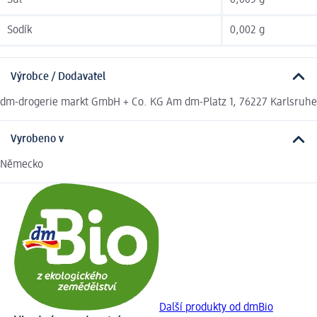
Sůl
0,005 g
Sodík
0,002 g
Výrobce / Dodavatel
dm-drogerie markt GmbH + Co. KG Am dm-Platz 1, 76227 Karlsruhe
Vyrobeno v
Německo
Další produkty od dmBio