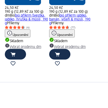
24,50 Kč
24,50 Kč
190 g (12,89 Kč za 100 g)
190 g (12,89 Kč za 100 g)
dmBio
bio příkrm švestka,
dmBio
bio příkrm jablko,
jablko, hruška & müsli, 190
banán, višeň & müsli, 190
g
Příkrmy
g
Příkrmy
(4)
(77)
Upozornění
Upozornění
Skladem
Skladem
Vybrat prodejnu dm
Vybrat prodejnu dm