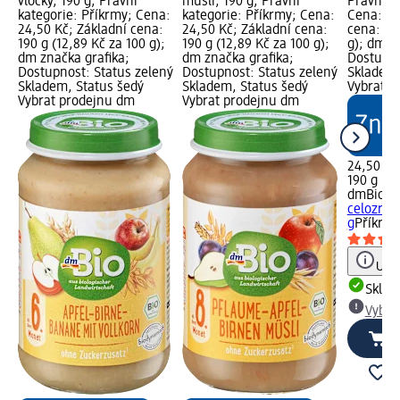
vločky, 190 g; Právní
müsli, 190 g; Právní
Právní k
kategorie: Příkrmy; Cena:
kategorie: Příkrmy; Cena:
Cena: 24
24,50 Kč; Základní cena:
24,50 Kč; Základní cena:
cena: 190
190 g (12,89 Kč za 100 g);
190 g (12,89 Kč za 100 g);
g); dm z
dm značka grafika;
dm značka grafika;
Dostupno
Dostupnost: Status zelený
Dostupnost: Status zelený
Skladem,
Skladem, Status šedý
Skladem, Status šedý
Vybrat p
Vybrat prodejnu dm
Vybrat prodejnu dm
24,50 Kč
190 g (12
dmBio
bi
celozrnn
g
Příkrm
Upoz
Skla
Vybra