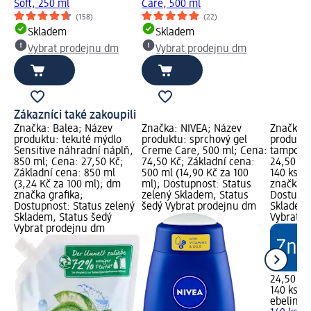
Soft, 250 ml
Care, 500 ml
(158)
(22)
Skladem
Skladem
Vybrat prodejnu dm
Vybrat prodejnu dm
Zákazníci také zakoupili
Značka: Balea; Název
Značka: NIVEA; Název
Značka: 
produktu: tekuté mýdlo
produktu: sprchový gel
produktu
Sensitive náhradní náplň,
Creme Care, 500 ml; Cena:
tampony,
850 ml; Cena: 27,50 Kč;
74,50 Kč; Základní cena:
24,50 Kč
Základní cena: 850 ml
500 ml (14,90 Kč za 100
140 ks (0
(3,24 Kč za 100 ml); dm
ml); Dostupnost: Status
značka g
značka grafika;
zelený Skladem, Status
Dostupno
Dostupnost: Status zelený
šedý Vybrat prodejnu dm
Skladem,
Skladem, Status šedý
Vybrat p
Vybrat prodejnu dm
24,50 Kč
140 ks (0
ebelin
od