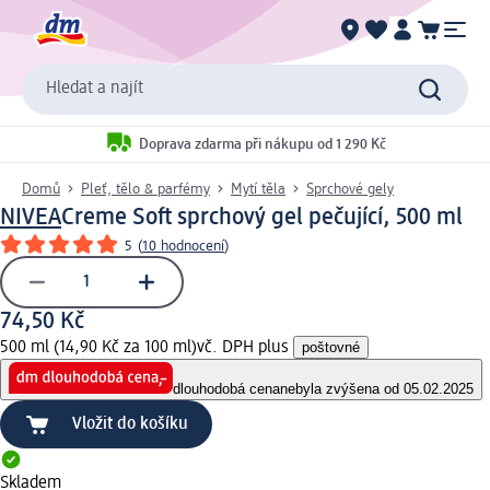
Hledat a najít
Doprava zdarma při nákupu od 1 290 Kč
Domů
Pleť, tělo & parfémy
Mytí těla
Sprchové gely
NIVEA
Creme Soft sprchový gel pečující, 500 ml
5
(
10 hodnocení
)
74,50 Kč
500 ml (14,90 Kč za 100 ml)
vč. DPH plus
poštovné
dlouhodobá cena
nebyla zvýšena od 05.02.2025
Vložit do košíku
Skladem