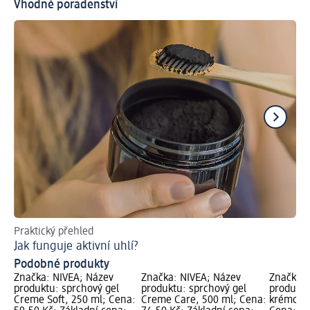
Vhodné poradenství
Praktický přehled
Př
Jak funguje aktivní uhlí?
Podobné produkty
Značka: NIVEA; Název
Značka: NIVEA; Název
Značka: 
produktu: sprchový gel
produktu: sprchový gel
produktu
Creme Soft, 250 ml; Cena:
Creme Care, 500 ml; Cena:
krémové 