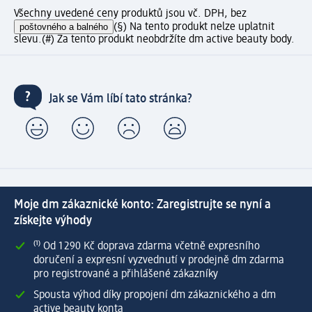
Všechny uvedené ceny produktů jsou vč. DPH, bez
poštovného a balného
(§) Na tento produkt nelze uplatnit
slevu.
(#) Za tento produkt neobdržíte dm active beauty body.
Jak se Vám líbí tato stránka?
Moje dm zákaznické konto: Zaregistrujte se nyní a
získejte výhody
⁽¹⁾ Od 1 290 Kč doprava zdarma včetně expresního
doručení a expresní vyzvednutí v prodejně dm zdarma
pro registrované a přihlášené zákazníky
Spousta výhod díky propojení dm zákaznického a dm
active beauty konta