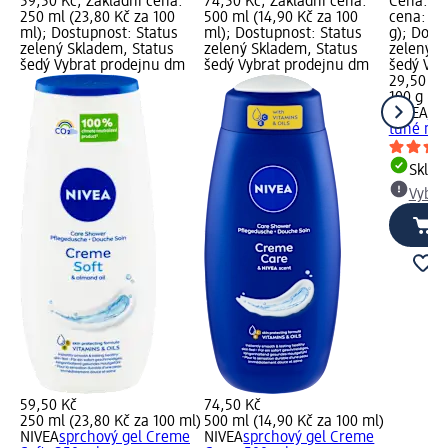
59,50 Kč; Základní cena:
74,50 Kč; Základní cena:
Cena: 29
250 ml (23,80 Kč za 100
500 ml (14,90 Kč za 100
cena: 100
ml); Dostupnost: Status
ml); Dostupnost: Status
g); Dost
zelený Skladem, Status
zelený Skladem, Status
zelený S
šedý Vybrat prodejnu dm
šedý Vybrat prodejnu dm
šedý Vyb
29,50 Kč
100 g (2,
NIVEA
Cr
tuhé mýd
Skla
Vybra
59,50 Kč
74,50 Kč
250 ml (23,80 Kč za 100 ml)
500 ml (14,90 Kč za 100 ml)
NIVEA
sprchový gel Creme
NIVEA
sprchový gel Creme