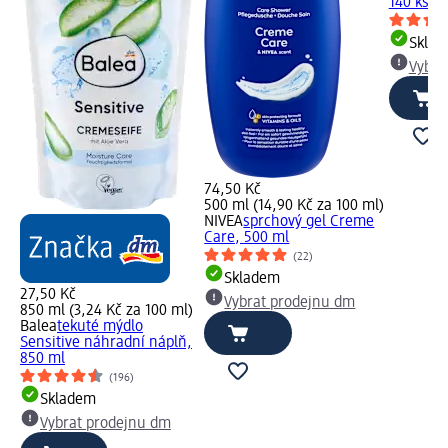
140 ks
Skla
Vybra
74,50 Kč
500 ml (14,90 Kč za 100 ml)
NIVEA
sprchový gel Creme
Care, 500 ml
(22)
Skladem
27,50 Kč
Vybrat prodejnu dm
850 ml (3,24 Kč za 100 ml)
Balea
tekuté mýdlo
Sensitive náhradní náplň,
850 ml
(196)
Skladem
Vybrat prodejnu dm