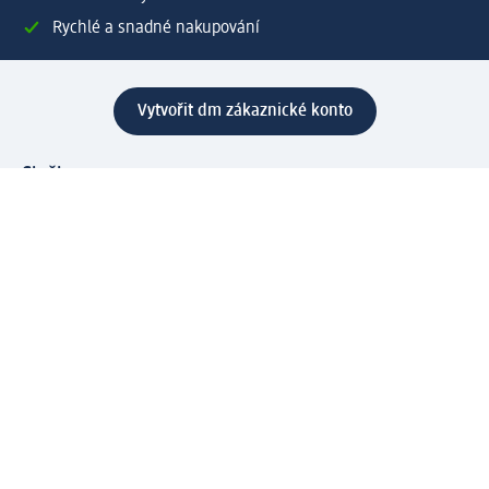
Rychlé a snadné nakupování
Vytvořit dm zákaznické konto
Služby
Zákaznický program & Servis
Zákaznický servis
Odeslání & Dodání
Vrácení zboží
Společnost
O společnosti
Společenská odpovědnost
Kariéra
Press centrum
Svět dm